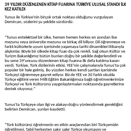
39 YILDIR DÜZENLENEN KİTAP FUARINA TÜRKİYE ULUSAL STANDI İLK
KEZ KATILDI
Tunus ile Türkiye'nin birçok ortak noktası olduğunu vurgulayan
Demircan, sözlerini şu şekilde sürdürdü:
"Tunus entelektüel bir ülke, hemen hemen herkes en azından lise
mezunu veya üniversite mezunu ve birkaç dil biliyor. Dil öğrenmeye ve
farklı kültürlerle uyum içerisinde yaşamaya tarihi dinamikleri itibarıyla
alışkınlar. Böyle bir ülkede kitap fuarı da çok renkli. Sağ olsun Kültür ve
Turizm Bakanlığımız bütün bunları doğru bir şekilde değerlendirdi ve
bu sene 39'uncusu düzenlenen kitap fuarına ilk defa katılma kararı
verdi. Türkiye, Türk dizilerinin etkisi, YEE'nin çalışmalarıyla Tunus'ta çok
popüler bir hale gelmiş. Bu yüzden herkes kendi şartları içerisinde
Türkçeyi öğrenmeye gayret ediyor. Biz de YEE ve 30 farklı okulda
Türkçe eğitimi veren Milli Eğitim Bakanlığımıza bağlı öğretmenlerimize
Türkçeyi ve Türk Kültürünü yaygınlaştırmaları noktasında gayretlerine
destek oluyoruz."
Tunus'ta Türkçeye olan ilgi ve alakayı doğru yönlendirmek gerektiğini
belirten Demircan, şunları kaydetti:
"Türk kültürünü öğretmenin en etkin araçlarından biri Türkçemizin
öğretilmesi. Tabii herkesten şakır şakır Türkçe okumasını ve