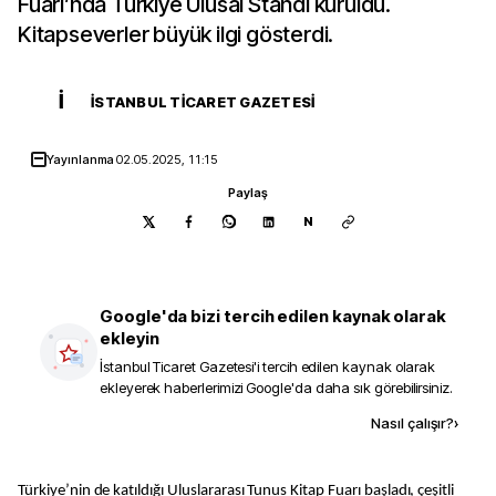
Fuarı’nda Türkiye Ulusal Standı kuruldu.
Kitapseverler büyük ilgi gösterdi.
İ
İSTANBUL TICARET GAZETESI
Yayınlanma
02.05.2025, 11:15
Paylaş
N
Google'da bizi tercih edilen kaynak olarak
ekleyin
İstanbul Ticaret Gazetesi
'i tercih edilen kaynak olarak
ekleyerek haberlerimizi Google'da daha sık görebilirsiniz.
Kaynak ekle
Nasıl çalışır?
›
Türkiye’nin de katıldığı Uluslararası Tunus Kitap Fuarı başladı, çeşitli