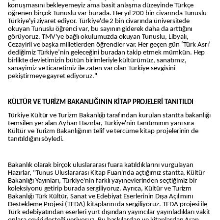
konuşmasını bekleyemeyiz ama basit anlaşma düzeyinde Türkçe
öğrenen birçok Tunuslu var burada. Her yıl 200 bin civarında Tunuslu
Türkiye'yi ziyaret ediyor. Türkiye'de 2 bin civarında üniversitede
okuyan Tunuslu öğrenci var, bu sayının giderek daha da arttığını
görüyoruz. TMV'ye bağlı okulumuzda okuyan Tunuslu, Libyalı,
Cezayirli ve başka milletlerden öğrenciler var. Her geçen gün ‘Türk Asrı’
dediğimiz Türkiye’nin geleceğini buradan takip etmek mümkün. Hep
birlikte devletimizin bütün birimleriyle kültürümüz, sanatımız,
sanayimiz ve ticaretimiz ile zaten var olan Türkiye sevgisini
pekiştirmeye gayret ediyoruz."
KÜLTÜR VE TURİZM BAKANLIĞININ KİTAP PROJELERİ TANITILDI
Türkiye Kültür ve Turizm Bakanlığı tarafından kurulan stantta bakanlığı
temsilen yer alan Ayhan Hazırlar, Türkiye'nin tanıtımının yanı sıra
Kültür ve Turizm Bakanlığının telif ve tercüme kitap projelerinin de
tanıtıldığını söyledi.
Bakanlık olarak birçok uluslararası fuara katıldıklarını vurgulayan
Hazırlar, "Tunus Uluslararası Kitap Fuarı'nda açtığımız stantta, Kültür
Bakanlığı Yayınları, Türkiye'nin farklı yayınevlerinden seçtiğimiz bir
koleksiyonu getirip burada sergiliyoruz. Ayrıca, Kültür ve Turizm
Bakanlığı Türk Kültür, Sanat ve Edebiyat Eserlerinin Dışa Açılımını
Destekleme Projesi (TEDA) kitaplarını da sergiliyoruz. TEDA projesi ile
Türk edebiyatından eserleri yurt dışından yayıncılar yayınladıkları vakit