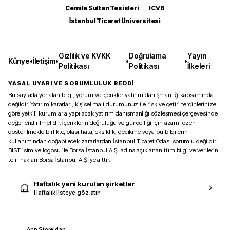
Cemile Sultan Tesisleri
ICVB
İstanbul Ticaret Üniversitesi
Gizlilik ve KVKK
Doğrulama
Yayın
Künye
•
İletişim
•
•
•
Politikası
Politikası
İlkeleri
YASAL UYARI VE SORUMLULUK REDDİ
Bu sayfada yer alan bilgi, yorum ve içerikler yatırım danışmanlığı kapsamında
değildir. Yatırım kararları, kişisel mali durumunuz ile risk ve getiri tercihlerinize
göre yetkili kurumlarla yapılacak yatırım danışmanlığı sözleşmesi çerçevesinde
değerlendirilmelidir. İçeriklerin doğruluğu ve güncelliği için azami özen
gösterilmekle birlikte, olası hata, eksiklik, gecikme veya bu bilgilerin
kullanımından doğabilecek zararlardan İstanbul Ticaret Odası sorumlu değildir.
BIST isim ve logosu ile Borsa İstanbul A.Ş. adına açıklanan tüm bilgi ve verilerin
telif hakları Borsa İstanbul A.Ş.’ye aittir.
Haftalık yeni kurulan şirketler
Haftalık listeye göz atın
App Store'dan