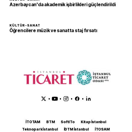
Azerbaycan'da akademik işbirlikleri güçlendirildi
KÜLTÜR-SANAT
Öğrencilere müzik ve sanatta staj fırsatı
•
•
•
•
İTOTAM
BTM
SoftITo
Kitap İstanbul
Teknopark İstanbul
İDTM İstanbul
İTOSAM