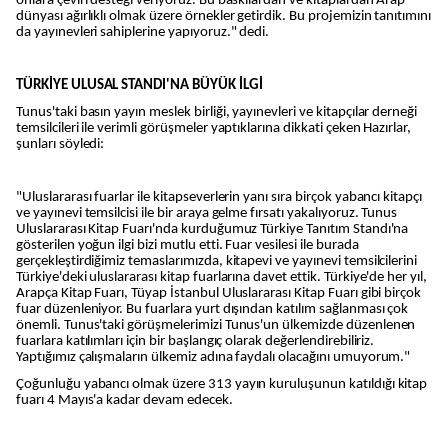
onlara çeviri desteği veriyoruz. Bu baskılardan ve kitaplardan Arap
dünyası ağırlıklı olmak üzere örnekler getirdik. Bu projemizin tanıtımını
da yayınevleri sahiplerine yapıyoruz." dedi.
TÜRKİYE ULUSAL STANDI'NA BÜYÜK İLGİ
Tunus'taki basın yayın meslek birliği, yayınevleri ve kitapçılar derneği
temsilcileri ile verimli görüşmeler yaptıklarına dikkati çeken Hazırlar,
şunları söyledi:
"Uluslararası fuarlar ile kitapseverlerin yanı sıra birçok yabancı kitapçı
ve yayınevi temsilcisi ile bir araya gelme fırsatı yakalıyoruz. Tunus
Uluslararası Kitap Fuarı'nda kurduğumuz Türkiye Tanıtım Standı'na
gösterilen yoğun ilgi bizi mutlu etti. Fuar vesilesi ile burada
gerçekleştirdiğimiz temaslarımızda, kitapevi ve yayınevi temsilcilerini
Türkiye'deki uluslararası kitap fuarlarına davet ettik. Türkiye'de her yıl,
Arapça Kitap Fuarı, Tüyap İstanbul Uluslararası Kitap Fuarı gibi birçok
fuar düzenleniyor. Bu fuarlara yurt dışından katılım sağlanması çok
önemli. Tunus'taki görüşmelerimizi Tunus'un ülkemizde düzenlenen
fuarlara katılımları için bir başlangıç olarak değerlendirebiliriz.
Yaptığımız çalışmaların ülkemiz adına faydalı olacağını umuyorum."
Çoğunluğu yabancı olmak üzere 313 yayın kuruluşunun katıldığı kitap
fuarı 4 Mayıs'a kadar devam edecek.