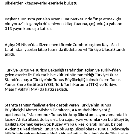
ülkelerden kitapseverler eserlerle buluştu.
Başkent Tunus'ta yer alan Kram Fuar Merkezi'nde "İnşa etmek için
okuyoruz" sloganıyla düzenlenen kitap fuarına, çoğunluğu yabancı
313 yayın kuruluşu katıldı.
Açılışı 25 Nisan'da düzenlenen törenle Cumhurbaşkanı Kays Said
tarafından yapılan kitap fuarında ilk defa bu yıl Türkiye Ulusal Standı
açıldı.
Türkiye Kültür ve Turizm Bakanlığı tarafından açılan ve Türkiye'den
gelen eserler ile Türk tarihi ve kültürünün tanıtıldığı Türkiye Ulusal
Standı'na başta Türkiye'nin Tunus Büyükelçiliği olmak üzere Tunus
Yunus Emre Enstitüsü (YEE), Türk Tarih Kurumu (TTK) ve Türkiye
Maarif Vakfı (TMV) da katkı sağladı.
Stantta tanıtım faaliyetlerine destek veren Türkiye'nin Tunus
Büyükelçisi Ahmet Misbah Demircan, AA muhabirine yaptığı
açıklamada, "Malumunuz Tunus bir Arap ülkesi ama aynı zamanda bir
kuzey Afrika ülkesi, dolayısıyla bu coğrafyayı yorumlarken bu ülkeyi üç
başlıkta görmek gerekiyor. Kuzey Afrika ülkesi olarak Tunus, bir batı
Akdeniz ülkesi olarak Tunus ve bir Arap ülkesi olarak Tunus. Dolayısıyla