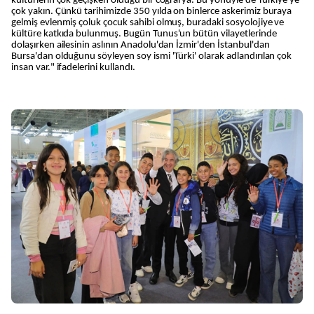
kültürlerin çok geçişken olduğu bir coğrafya. Bu yönüyle de Türkiye'ye
çok yakın. Çünkü tarihimizde 350 yılda on binlerce askerimiz buraya
gelmiş evlenmiş çoluk çocuk sahibi olmuş, buradaki sosyolojiye ve
kültüre katkıda bulunmuş. Bugün Tunus'un bütün vilayetlerinde
dolaşırken ailesinin aslının Anadolu'dan İzmir'den İstanbul'dan
Bursa'dan olduğunu söyleyen soy ismi 'Türki' olarak adlandırılan çok
insan var." ifadelerini kullandı.