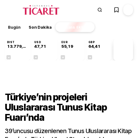
Bugün
Son Dakika
Finans
EKSTRA
BIST
USD
EUR
GBP
13.779,39
47,71
55,19
64,41
PİYASA
VERİLERİ
-0,14%
+0,18%
+0,32%
+0,38%
Kültür-Sanat
Türkiye’nin projeleri
Uluslararası Tunus Kitap
Fuarı’nda
39’uncusu düzenlenen Tunus Uluslararası Kitap