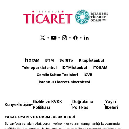
•
•
•
•
İTOTAM
BTM
SoftITo
Kitap İstanbul
Teknopark İstanbul
İDTM İstanbul
İTOSAM
Cemile Sultan Tesisleri
ICVB
İstanbul Ticaret Üniversitesi
Gizlilik ve KVKK
Doğrulama
Yayın
Künye
•
İletişim
•
•
•
Politikası
Politikası
İlkeleri
YASAL UYARI VE SORUMLULUK REDDİ
Bu sayfada yer alan bilgi, yorum ve içerikler yatırım danışmanlığı kapsamında
değildir. Yatırım kararları, kişisel mali durumunuz ile risk ve getiri tercihlerinize