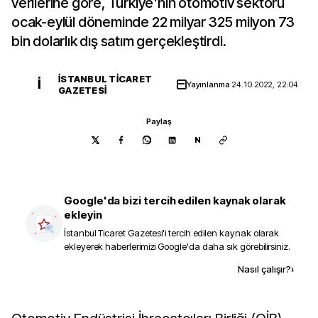
verilerine göre, Türkiye'nin otomotiv sektörü
ocak-eylül döneminde 22 milyar 325 milyon 73
bin dolarlık dış satım gerçekleştirdi.
İSTANBUL TICARET
İ
Yayınlanma
24.10.2022, 22:04
GAZETESI
Paylaş
N
Google'da bizi tercih edilen kaynak olarak
ekleyin
İstanbul Ticaret Gazetesi
'i tercih edilen kaynak olarak
ekleyerek haberlerimizi Google'da daha sık görebilirsiniz.
Kaynak ekle
Nasıl çalışır?
›