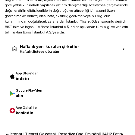
göre yetkili kurumlarla yapılacak yatırım danışmanlığı sözleşmesi çerçevesinde
değerlendirilmelidir. İçeriklerin doğruluğu ve güncelliği için azami özen
gösterilmekle birlikte, olası hata, eksiklik, gecikme veya bu bilgilerin
kullanımından doğabilecek zararlardan İstanbul Ticaret Odası sorumlu değildir.
BIST isim ve logosu ile Borsa İstanbul A.Ş. adına açıklanan tüm bilgi ve verilerin
telif hakları Borsa İstanbul A.Ş.’ye aittir.
Haftalık yeni kurulan şirketler
Haftalık listeye göz atın
App Store'dan
indirin
Google Play'den
alın
App Galeri ile
keşfedin
İstanbul Ticaret Gazetesi · Reşadiye Cad. Eminönü 34112 Fatih/