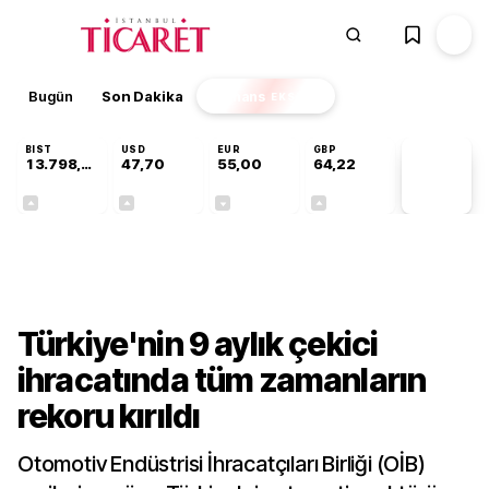
Bugün
Son Dakika
Finans
EKSTRA
BIST
USD
EUR
GBP
13.798,82
47,70
55,00
64,22
PİYASA
VERİLERİ
+0,70%
+0,16%
-0,02%
+0,08%
Sektörel
Türkiye'nin 9 aylık çekici
ihracatında tüm zamanların
rekoru kırıldı
Otomotiv Endüstrisi İhracatçıları Birliği (OİB)