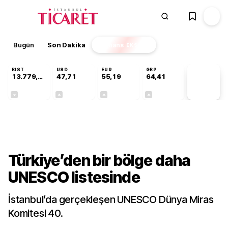
Bugün
Son Dakika
Finans
EKSTRA
BIST
USD
EUR
GBP
13.779,39
47,71
55,19
64,41
PİYASA
VERİLERİ
-0,14%
+0,18%
+0,32%
+0,38%
Gündem
Türkiye’den bir bölge daha
UNESCO listesinde
İstanbul’da gerçekleşen UNESCO Dünya Miras
Komitesi 40.