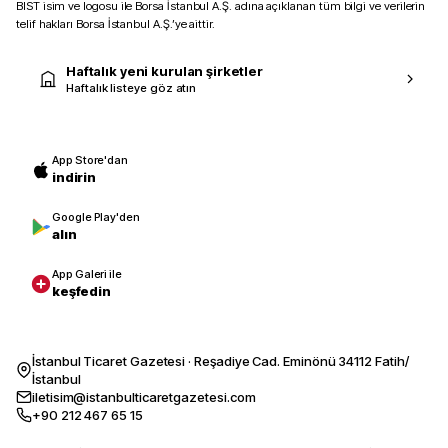
BIST isim ve logosu ile Borsa İstanbul A.Ş. adına açıklanan tüm bilgi ve verilerin
telif hakları Borsa İstanbul A.Ş.’ye aittir.
Haftalık yeni kurulan şirketler
Haftalık listeye göz atın
App Store'dan
indirin
Google Play'den
alın
App Galeri ile
keşfedin
İstanbul Ticaret Gazetesi · Reşadiye Cad. Eminönü 34112 Fatih/
İstanbul
iletisim@istanbulticaretgazetesi.com
+90 212 467 65 15