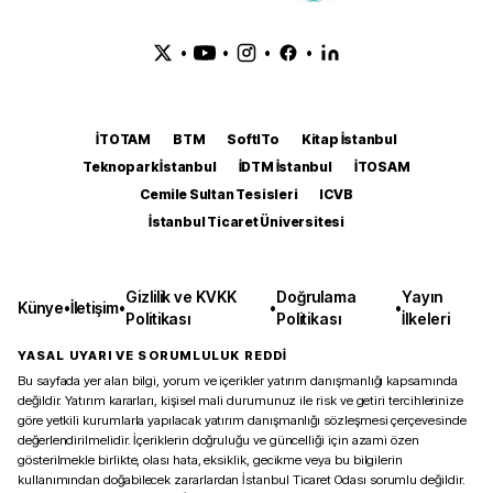
•
•
•
•
İTOTAM
BTM
SoftITo
Kitap İstanbul
Teknopark İstanbul
İDTM İstanbul
İTOSAM
Cemile Sultan Tesisleri
ICVB
İstanbul Ticaret Üniversitesi
Gizlilik ve KVKK
Doğrulama
Yayın
Künye
•
İletişim
•
•
•
Politikası
Politikası
İlkeleri
YASAL UYARI VE SORUMLULUK REDDİ
Bu sayfada yer alan bilgi, yorum ve içerikler yatırım danışmanlığı kapsamında
değildir. Yatırım kararları, kişisel mali durumunuz ile risk ve getiri tercihlerinize
göre yetkili kurumlarla yapılacak yatırım danışmanlığı sözleşmesi çerçevesinde
değerlendirilmelidir. İçeriklerin doğruluğu ve güncelliği için azami özen
gösterilmekle birlikte, olası hata, eksiklik, gecikme veya bu bilgilerin
kullanımından doğabilecek zararlardan İstanbul Ticaret Odası sorumlu değildir.