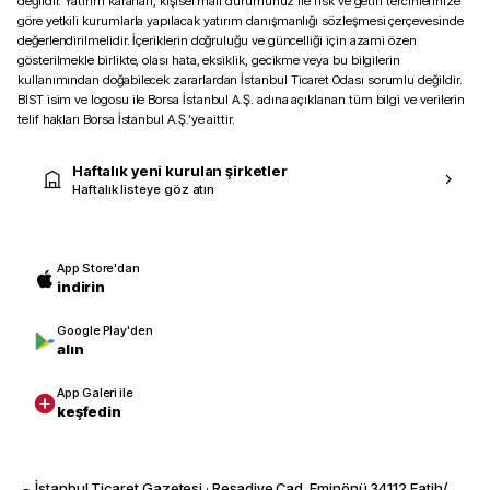
değildir. Yatırım kararları, kişisel mali durumunuz ile risk ve getiri tercihlerinize
göre yetkili kurumlarla yapılacak yatırım danışmanlığı sözleşmesi çerçevesinde
değerlendirilmelidir. İçeriklerin doğruluğu ve güncelliği için azami özen
gösterilmekle birlikte, olası hata, eksiklik, gecikme veya bu bilgilerin
kullanımından doğabilecek zararlardan İstanbul Ticaret Odası sorumlu değildir.
BIST isim ve logosu ile Borsa İstanbul A.Ş. adına açıklanan tüm bilgi ve verilerin
telif hakları Borsa İstanbul A.Ş.’ye aittir.
Haftalık yeni kurulan şirketler
Haftalık listeye göz atın
App Store'dan
indirin
Google Play'den
alın
App Galeri ile
keşfedin
İstanbul Ticaret Gazetesi · Reşadiye Cad. Eminönü 34112 Fatih/