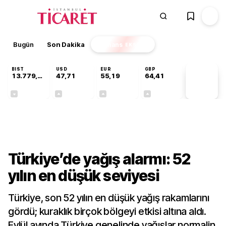
Bugün
Son Dakika
Finans
EKSTRA
BIST
USD
EUR
GBP
13.779,39
47,71
55,19
64,41
PİYASA
VERİLERİ
-0,14%
+0,18%
+0,32%
+0,38%
Gündem
Türkiye’de yağış alarmı: 52
yılın en düşük seviyesi
Türkiye, son 52 yılın en düşük yağış rakamlarını
gördü; kuraklık birçok bölgeyi etkisi altına aldı.
Eylül ayında Türkiye genelinde yağışlar normalin