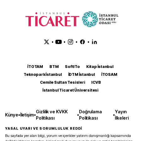
•
•
•
•
İTOTAM
BTM
SoftITo
Kitap İstanbul
Teknopark İstanbul
İDTM İstanbul
İTOSAM
Cemile Sultan Tesisleri
ICVB
İstanbul Ticaret Üniversitesi
Gizlilik ve KVKK
Doğrulama
Yayın
Künye
•
İletişim
•
•
•
Politikası
Politikası
İlkeleri
YASAL UYARI VE SORUMLULUK REDDİ
Bu sayfada yer alan bilgi, yorum ve içerikler yatırım danışmanlığı kapsamında