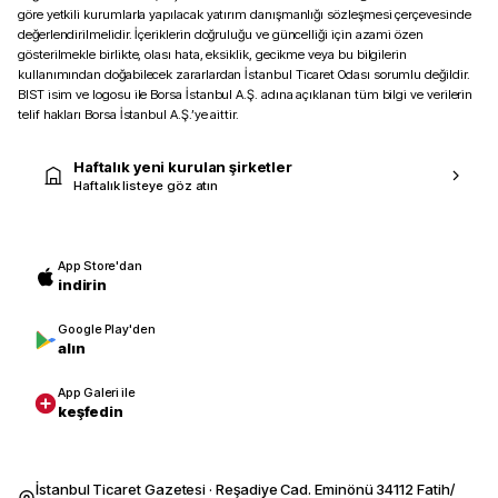
göre yetkili kurumlarla yapılacak yatırım danışmanlığı sözleşmesi çerçevesinde
değerlendirilmelidir. İçeriklerin doğruluğu ve güncelliği için azami özen
gösterilmekle birlikte, olası hata, eksiklik, gecikme veya bu bilgilerin
kullanımından doğabilecek zararlardan İstanbul Ticaret Odası sorumlu değildir.
BIST isim ve logosu ile Borsa İstanbul A.Ş. adına açıklanan tüm bilgi ve verilerin
telif hakları Borsa İstanbul A.Ş.’ye aittir.
Haftalık yeni kurulan şirketler
Haftalık listeye göz atın
App Store'dan
indirin
Google Play'den
alın
App Galeri ile
keşfedin
İstanbul Ticaret Gazetesi · Reşadiye Cad. Eminönü 34112 Fatih/