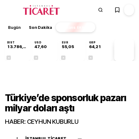
Bugün
Son Dakika
Finans
EKSTRA
BIST
USD
EUR
GBP
13.786,74
47,60
55,05
64,21
PİYASA
VERİLERİ
+0,61%
+0,06%
+0,07%
+0,18%
Gündem
Türkiye’de sponsorluk pazarı
milyar doları aştı
HABER: CEYHUN KUBURLU
İSTANBUL TICARET