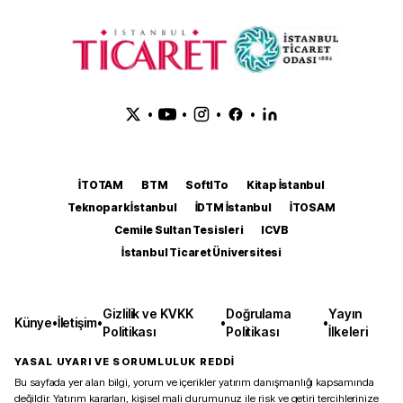
•
•
•
•
İTOTAM
BTM
SoftITo
Kitap İstanbul
Teknopark İstanbul
İDTM İstanbul
İTOSAM
Cemile Sultan Tesisleri
ICVB
İstanbul Ticaret Üniversitesi
Gizlilik ve KVKK
Doğrulama
Yayın
Künye
•
İletişim
•
•
•
Politikası
Politikası
İlkeleri
YASAL UYARI VE SORUMLULUK REDDİ
Bu sayfada yer alan bilgi, yorum ve içerikler yatırım danışmanlığı kapsamında
değildir. Yatırım kararları, kişisel mali durumunuz ile risk ve getiri tercihlerinize