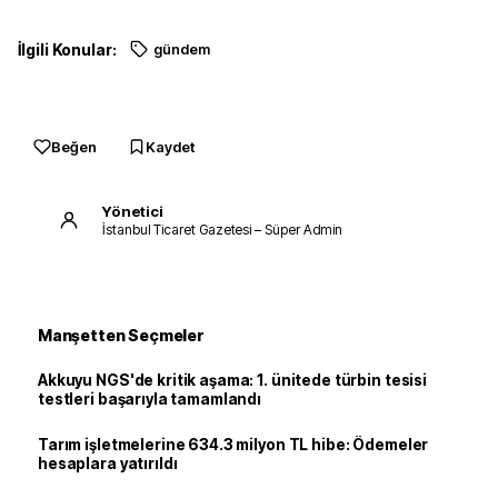
2014
55.3
İlgili Konular:
gündem
2015
55.7
2016
60.1
2017
Beğen
62.8
Kaydet
Yönetici
İstanbul Ticaret Gazetesi – Süper Admin
Manşetten Seçmeler
Akkuyu NGS'de kritik aşama: 1. ünitede türbin tesisi
testleri başarıyla tamamlandı
Tarım işletmelerine 634.3 milyon TL hibe: Ödemeler
hesaplara yatırıldı