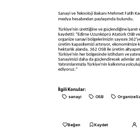
Sanayi ve Teknoloji Bakanı Mehmet Fatih Kacı
medya hesabından paylaşımda bulundu.
Türkiye'nin ürettiğine ve güçlendiğine işaret
kaydetti: "Edirne Uzunköprü Atatürk OSB ve
organize sanayi bölgelerimizin sayısını 362'y
üretim kapasitemizi artırıyor, ekonomimize ka
hektarlık alanda, 362 OSB ile üretim altyapım
Türkiye'nin her bölgesinde istihdam ve yatırı
Sanayimizi daha da güçlendirecek adımlar 
Yatırımlarımızla Türkiye'nin kalkınma yolc
ediyoruz."
İlgili Konular:
sanayi
OSB
OrganizeSa
Beğen
Kaydet