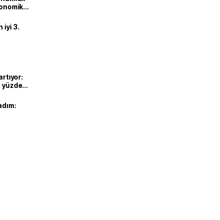
ekonomik
iyi 3.
artıyor:
ı yüzde
adım: