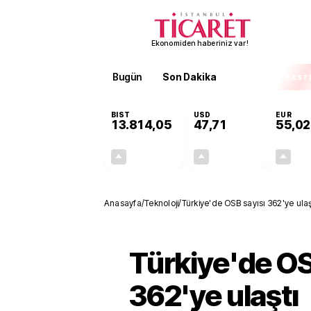
Ekonomiden haberiniz var!
Bugün
Son Dakika
Finans
EKST
BIST
USD
EUR
13.814,05
47,71
55,02
+0,11%
+0,17%
15,24
0,08
Anasayfa
/
Teknoloji
/
Türkiye'de OSB sayısı 362'ye ulaş
Türkiye'de OS
362'ye ulaştı