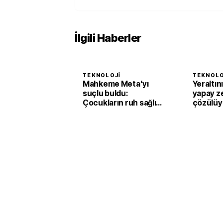
İlgili Haberler
TEKNOLOJI
TEKNOLO
Mahkeme Meta’yı
Yeraltın
suçlu buldu:
yapay z
Çocukların ruh sağlığı
çözülüy
davasında 567 milyon
dolarlık ceza