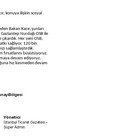
r, konuya ilişkin sosyal
 eden Bakan Kacır, şunları
 Gaziantep Nurdağı OSB ile
e çıkardık. Her yeni OSB,
tkı sağlıyor. 120 bin
ızı sağlamlaştırdık.
m fırsatlarını büyütüyoruz.
atmaya devam ediyoruz.
uluğuna hız kesmeden devam
nayiBölgesi
Yönetici
İstanbul Ticaret Gazetesi –
Süper Admin