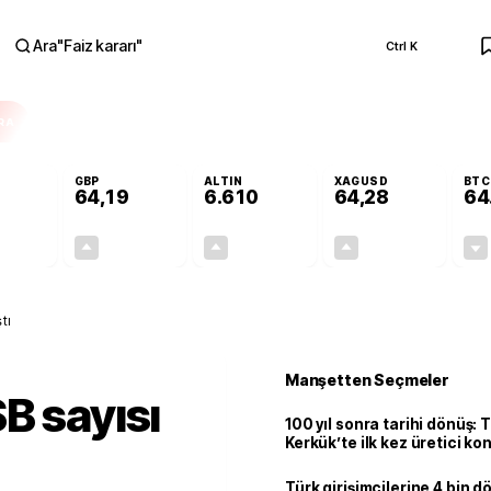
Ara
"
Faiz kararı
"
Ctrl K
RA
GBP
ALTIN
XAGUSD
BTC
64,19
6.610
64,28
64
+0,01%
+0,03%
+1,81%
+4,52%
0,00
0,02
117,77
2,78
tı
Manşetten Seçmeler
B sayısı
100 yıl sonra tarihi dönüş: 
Kerkük’te ilk kez üretici k
Türk girişimcilerine 4 bin 