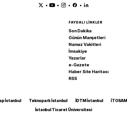
•
•
•
•
FAYDALI LINKLER
Son Dakika
Günün Manşetleri
Namaz Vakitleri
İmsakiye
Yazarlar
e-Gazete
Haber Site Haritası
RSS
ap İstanbul
Teknopark İstanbul
İDTM İstanbul
İTOSA
İstanbul Ticaret Üniversitesi