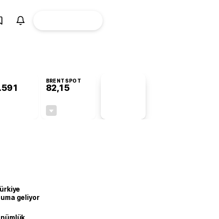
ÜYE
CANLI BORSA
Girişi
BRENTSPOT
.591
82,15
PİYASA
VERİLERİ
-0,54%
-0,76%
+0,00
-0,63
Türkiye
onuma geliyor
dönümlük