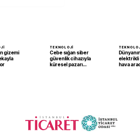
JI
TEKNOLOJI
TEKNOLOJ
ın gizemi
Cebe sığan siber
Dünyanın 
ekayla
güvenlik cihazıyla
elektrikli
or
küresel pazarı
hava ara
hedefliyor