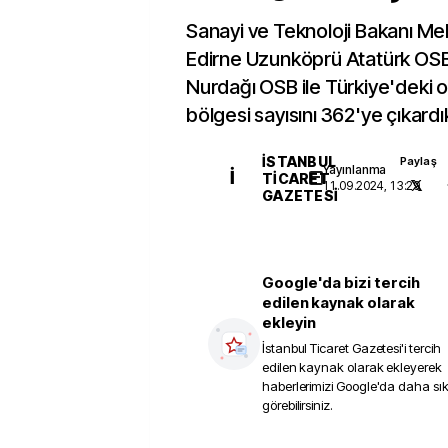
Sanayi ve Teknoloji Bakanı Me
Edirne Uzunköprü Atatürk OS
Nurdağı OSB ile Türkiye'deki 
bölgesi sayısını 362'ye çıkardıkl
İSTANBUL
Paylaş
Yayınlanma
İ
TICARET
11.09.2024, 13:29
GAZETESI
Google'da bizi tercih
edilen kaynak olarak
ekleyin
İstanbul Ticaret Gazetesi
'i tercih
edilen kaynak olarak ekleyerek
haberlerimizi Google'da daha sı
görebilirsiniz.