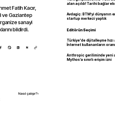
alan açıldı! Tarihi bağlar 
hmet Fatih Kacır,
ortaklığa dönüşüyor
B ve Gaziantep
Avdagiç: BTM’yi dünyanın en 
startup merkezi yaptık
organize sanayi
arını bildirdi.
Editörün Seçimi
Türkiye'de dijitalleşme hızı 
İnternet kullananların oran
N
92,3'e yükseldi
Anthropic geriliminde yeni 
Mythos’a sınırlı erişim izni
Kaynak ekle
Nasıl çalışır?
›
k