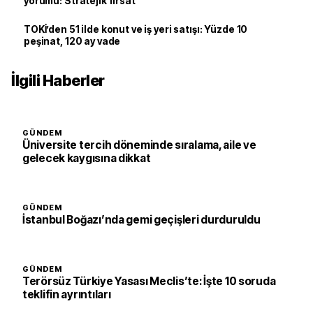
yorumu: Stratejik fırsat
TOKİ’den 51 ilde konut ve iş yeri satışı: Yüzde 10
peşinat, 120 ay vade
İlgili Haberler
GÜNDEM
Üniversite tercih döneminde sıralama, aile ve
gelecek kaygısına dikkat
GÜNDEM
İstanbul Boğazı’nda gemi geçişleri durduruldu
GÜNDEM
Terörsüz Türkiye Yasası Meclis’te: İşte 10 soruda
teklifin ayrıntıları