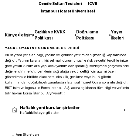
Cemile Sultan Tesisleri
ICVB
İstanbul Ticaret Üniversitesi
Gizlilik ve KVKK
Doğrulama
Yayın
Künye
•
İletişim
•
•
•
Politikası
Politikası
İlkeleri
YASAL UYARI VE SORUMLULUK REDDİ
Bu sayfada yer alan bilgi, yorum ve içerikler yatırım danışmanlığı kapsamında
değildir. Yatırım kararları, kişisel mali durumunuz ile risk ve getiri tercihlerinize
göre yetkili kurumlarla yapılacak yatırım danışmanlığı sözleşmesi çerçevesinde
değerlendirilmelidir. İçeriklerin doğruluğu ve güncelliği için azami özen
gösterilmekle birlikte, olası hata, eksiklik, gecikme veya bu bilgilerin
kullanımından doğabilecek zararlardan İstanbul Ticaret Odası sorumlu değildir.
BIST isim ve logosu ile Borsa İstanbul A.Ş. adına açıklanan tüm bilgi ve verilerin
telif hakları Borsa İstanbul A.Ş.’ye aittir.
Haftalık yeni kurulan şirketler
Haftalık listeye göz atın
App Store'dan