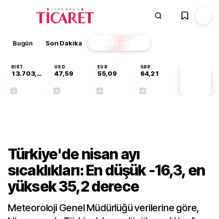
Bugün
Son Dakika
Finans
EKSTRA
BIST
USD
EUR
GBP
13.703,13
47,59
55,09
64,21
PİYASA
VERİLERİ
+0,11%
+0,05%
+0,15%
+0,17%
Gündem
Türkiye'de nisan ayı
sıcaklıkları: En düşük -16,3, en
yüksek 35,2 derece
Meteoroloji Genel Müdürlüğü verilerine göre,