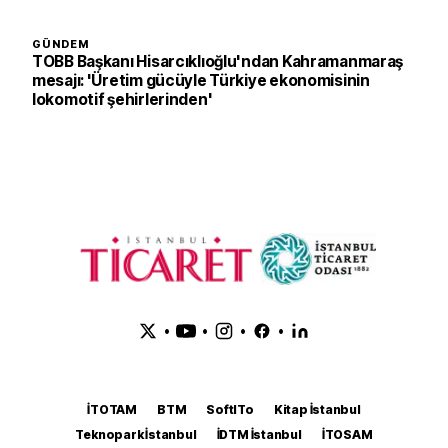
GÜNDEM
TOBB Başkanı Hisarcıklıoğlu'ndan Kahramanmaraş
mesajı: 'Üretim gücüyle Türkiye ekonomisinin
lokomotif şehirlerinden'
•
•
•
•
İTOTAM
BTM
SoftITo
Kitap İstanbul
Teknopark İstanbul
İDTM İstanbul
İTOSAM