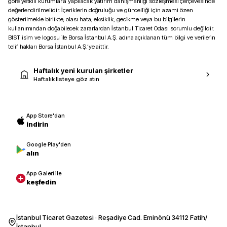
göre yetkili kurumlarla yapılacak yatırım danışmanlığı sözleşmesi çerçevesinde
değerlendirilmelidir. İçeriklerin doğruluğu ve güncelliği için azami özen
gösterilmekle birlikte, olası hata, eksiklik, gecikme veya bu bilgilerin
kullanımından doğabilecek zararlardan İstanbul Ticaret Odası sorumlu değildir.
BIST isim ve logosu ile Borsa İstanbul A.Ş. adına açıklanan tüm bilgi ve verilerin
telif hakları Borsa İstanbul A.Ş.’ye aittir.
Haftalık yeni kurulan şirketler
Haftalık listeye göz atın
App Store'dan
indirin
Google Play'den
alın
App Galeri ile
keşfedin
İstanbul Ticaret Gazetesi · Reşadiye Cad. Eminönü 34112 Fatih/
İstanbul