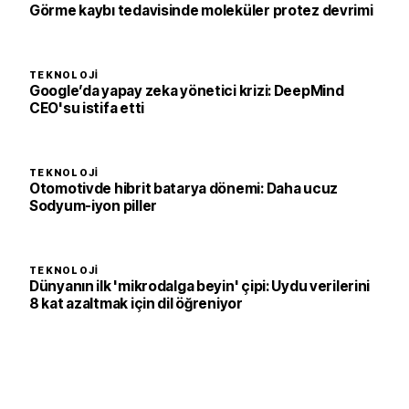
Görme kaybı tedavisinde moleküler protez devrimi
TEKNOLOJI
Google’da yapay zeka yönetici krizi: DeepMind
CEO'su istifa etti
TEKNOLOJI
Otomotivde hibrit batarya dönemi: Daha ucuz
Sodyum-iyon piller
TEKNOLOJI
Dünyanın ilk 'mikrodalga beyin' çipi: Uydu verilerini
8 kat azaltmak için dil öğreniyor