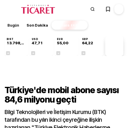
Bugün
Son Dakika
Finans
EKSTRA
BIST
USD
EUR
GBP
13.798,82
47,71
55,00
64,22
PİYASA
VERİLERİ
+0,70%
+0,17%
-0,02%
+0,08%
Teknoloji
Türkiye'de mobil abone sayısı
84,6 milyonu geçti
Bilgi Teknolojileri ve İletişim Kurumu (BTK)
tarafından bu yılın ikinci çeyreğine ilişkin
hazırlanan "Türkiye Elektronik Haberleşme