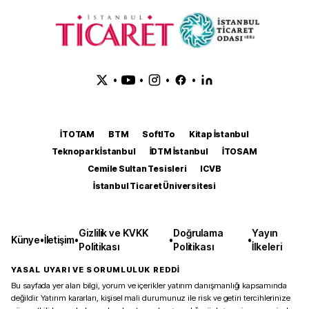
•
•
•
•
İTOTAM
BTM
SoftITo
Kitap İstanbul
Teknopark İstanbul
İDTM İstanbul
İTOSAM
Cemile Sultan Tesisleri
ICVB
İstanbul Ticaret Üniversitesi
Gizlilik ve KVKK
Doğrulama
Yayın
Künye
•
İletişim
•
•
•
Politikası
Politikası
İlkeleri
YASAL UYARI VE SORUMLULUK REDDİ
Bu sayfada yer alan bilgi, yorum ve içerikler yatırım danışmanlığı kapsamında
değildir. Yatırım kararları, kişisel mali durumunuz ile risk ve getiri tercihlerinize