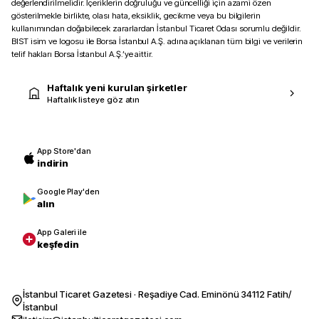
değerlendirilmelidir. İçeriklerin doğruluğu ve güncelliği için azami özen
gösterilmekle birlikte, olası hata, eksiklik, gecikme veya bu bilgilerin
kullanımından doğabilecek zararlardan İstanbul Ticaret Odası sorumlu değildir.
BIST isim ve logosu ile Borsa İstanbul A.Ş. adına açıklanan tüm bilgi ve verilerin
telif hakları Borsa İstanbul A.Ş.’ye aittir.
Haftalık yeni kurulan şirketler
Haftalık listeye göz atın
App Store'dan
indirin
Google Play'den
alın
App Galeri ile
keşfedin
İstanbul Ticaret Gazetesi · Reşadiye Cad. Eminönü 34112 Fatih/
İstanbul