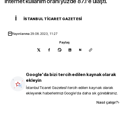
internet kullanım oranı yüzde 87.1'e ulaştı.
İ
İSTANBUL TICARET GAZETESI
Yayınlanma
29.08.2023, 11:27
Paylaş
N
Google'da bizi tercih edilen kaynak olarak
ekleyin
İstanbul Ticaret Gazetesi
'i tercih edilen kaynak olarak
ekleyerek haberlerimizi Google'da daha sık görebilirsiniz.
Kaynak ekle
Nasıl çalışır?
›