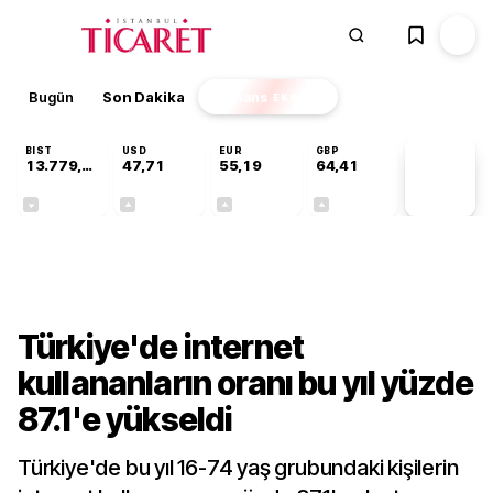
Bugün
Son Dakika
Finans
EKSTRA
BIST
USD
EUR
GBP
13.779,39
47,71
55,19
64,41
PİYASA
VERİLERİ
-0,14%
+0,18%
+0,32%
+0,38%
Teknoloji
Türkiye'de internet
kullananların oranı bu yıl yüzde
87.1'e yükseldi
Türkiye'de bu yıl 16-74 yaş grubundaki kişilerin