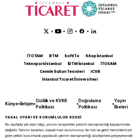
•
•
•
•
İTOTAM
BTM
SoftITo
Kitap İstanbul
Teknopark İstanbul
İDTM İstanbul
İTOSAM
Cemile Sultan Tesisleri
ICVB
İstanbul Ticaret Üniversitesi
Gizlilik ve KVKK
Doğrulama
Yayın
Künye
•
İletişim
•
•
•
Politikası
Politikası
İlkeleri
YASAL UYARI VE SORUMLULUK REDDİ
Bu sayfada yer alan bilgi, yorum ve içerikler yatırım danışmanlığı kapsamında
değildir. Yatırım kararları, kişisel mali durumunuz ile risk ve getiri tercihlerinize
göre yetkili kurumlarla yapılacak yatırım danışmanlığı sözleşmesi çerçevesinde