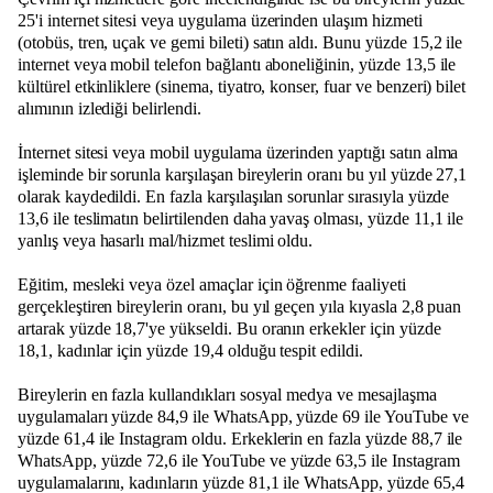
25'i internet sitesi veya uygulama üzerinden ulaşım hizmeti
(otobüs, tren, uçak ve gemi bileti) satın aldı. Bunu yüzde 15,2 ile
internet veya mobil telefon bağlantı aboneliğinin, yüzde 13,5 ile
kültürel etkinliklere (sinema, tiyatro, konser, fuar ve benzeri) bilet
alımının izlediği belirlendi.
İnternet sitesi veya mobil uygulama üzerinden yaptığı satın alma
işleminde bir sorunla karşılaşan bireylerin oranı bu yıl yüzde 27,1
olarak kaydedildi. En fazla karşılaşılan sorunlar sırasıyla yüzde
13,6 ile teslimatın belirtilenden daha yavaş olması, yüzde 11,1 ile
yanlış veya hasarlı mal/hizmet teslimi oldu.
Eğitim, mesleki veya özel amaçlar için öğrenme faaliyeti
gerçekleştiren bireylerin oranı, bu yıl geçen yıla kıyasla 2,8 puan
artarak yüzde 18,7'ye yükseldi. Bu oranın erkekler için yüzde
18,1, kadınlar için yüzde 19,4 olduğu tespit edildi.
Bireylerin en fazla kullandıkları sosyal medya ve mesajlaşma
uygulamaları yüzde 84,9 ile WhatsApp, yüzde 69 ile YouTube ve
yüzde 61,4 ile Instagram oldu. Erkeklerin en fazla yüzde 88,7 ile
WhatsApp, yüzde 72,6 ile YouTube ve yüzde 63,5 ile Instagram
uygulamalarını, kadınların yüzde 81,1 ile WhatsApp, yüzde 65,4