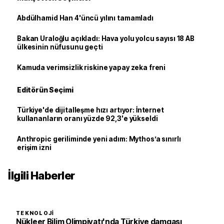
Abdülhamid Han 4'üncü yılını tamamladı
Bakan Uraloğlu açıkladı: Hava yolu yolcu sayısı 18 AB
ülkesinin nüfusunu geçti
Kamuda verimsizlik riskine yapay zeka freni
Editörün Seçimi
Türkiye'de dijitalleşme hızı artıyor: İnternet
kullananların oranı yüzde 92,3'e yükseldi
Anthropic geriliminde yeni adım: Mythos’a sınırlı
erişim izni
İlgili Haberler
TEKNOLOJI
Nükleer Bilim Olimpiyatı'nda Türkiye damgası