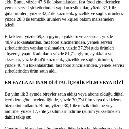
aldı. Bunu, yüzde 47,6 ile lokantalardan, fast food zincirlerinden,
yemek servisi şirketlerinden yapılan teslimatlar, yüzde 37,1 ile
gıda ürünleri, yüzde 32,2 ile kozmetik, güzellik ve sağlık ürünleri,
yüzde 28,8 ile temizlik ürünleri ve kişisel bakım malzemeleri
izledi.
Erkeklerin yüzde 69,3'ü giyim, ayakkabı ve aksesuar, yüzde
48,9'u lokantalardan, fast food zincirlerinden, yemek servisi
şirketlerinden yapılan teslimatları, yüzde 37,2'si gıda ürünleri
alışverişi yaptı. Kadınların yüzde 81,7'si giyim, ayakkabı ve
aksesuar, yüzde 46,4'ü kozmetik, güzellik ve sağlık ürünleri,
yüzde 46,4'ü lokantalardan, fast food zincirlerinden, yemek servisi
şirketlerinden ürün satın aldı.
EN FAZLA ALINAN DİJİTAL İÇERİK FİLM VEYA DİZİ
Bu yılın ilk 3 ayında bireyler satın aldığı veya abone olduğu dijital
içeriklere göre incelendiğinde, yüzde 30,7'si film veya dizi izleme
hizmetini kullandı. Bunu, yüzde 30,1 ile müzik dinleme veya
indirme, yüzde 17,7 ile yazılımları indirme (sürüm yükseltmeleri
dahil) takip etti.
Çevrim içi hizmetlere göre incelendiğinde ise bu bireylerin yüzde