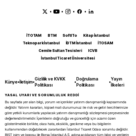
•
•
•
•
İTOTAM
BTM
SoftITo
Kitap İstanbul
Teknopark İstanbul
İDTM İstanbul
İTOSAM
Cemile Sultan Tesisleri
ICVB
İstanbul Ticaret Üniversitesi
Gizlilik ve KVKK
Doğrulama
Yayın
Künye
•
İletişim
•
•
•
Politikası
Politikası
İlkeleri
YASAL UYARI VE SORUMLULUK REDDİ
Bu sayfada yer alan bilgi, yorum ve içerikler yatırım danışmanlığı kapsamında
değildir. Yatırım kararları, kişisel mali durumunuz ile risk ve getiri tercihlerinize
göre yetkili kurumlarla yapılacak yatırım danışmanlığı sözleşmesi çerçevesinde
değerlendirilmelidir. İçeriklerin doğruluğu ve güncelliği için azami özen
gösterilmekle birlikte, olası hata, eksiklik, gecikme veya bu bilgilerin
kullanımından doğabilecek zararlardan İstanbul Ticaret Odası sorumlu değildir.
BIST isim ve logosu ile Borsa İstanbul A.Ş. adına açıklanan tüm bilgi ve verilerin