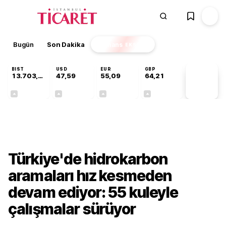
Bugün
Son Dakika
Finans
EKSTRA
BIST
USD
EUR
GBP
13.703,13
47,59
55,09
64,21
PİYASA
VERİLERİ
+0,11%
+0,05%
+0,15%
+0,17%
Gündem
Türkiye'de hidrokarbon
aramaları hız kesmeden
devam ediyor: 55 kuleyle
çalışmalar sürüyor