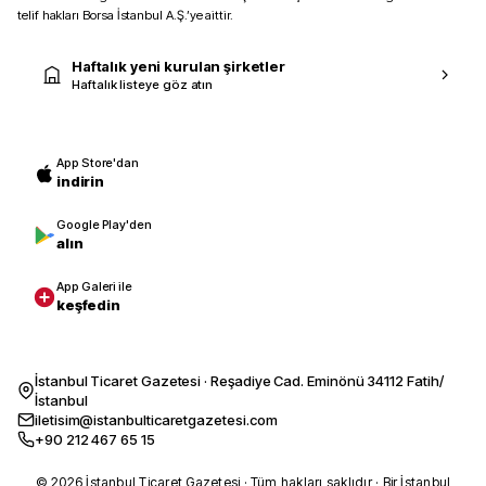
telif hakları Borsa İstanbul A.Ş.’ye aittir.
Haftalık yeni kurulan şirketler
Haftalık listeye göz atın
App Store'dan
indirin
Google Play'den
alın
App Galeri ile
keşfedin
İstanbul Ticaret Gazetesi · Reşadiye Cad. Eminönü 34112 Fatih/
İstanbul
iletisim@istanbulticaretgazetesi.com
+90 212 467 65 15
© 2026 İstanbul Ticaret Gazetesi · Tüm hakları saklıdır · Bir İstanbul