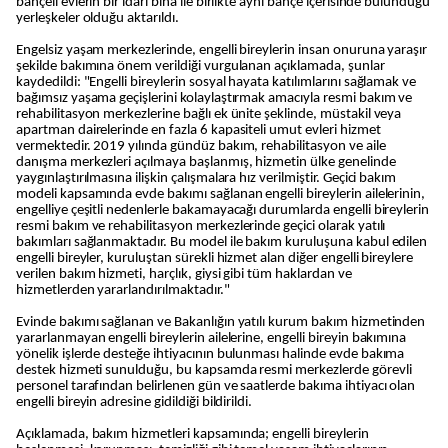
bahçeli evlerin bir idari bina ile birlikte aynı bahçe içerisinde bulunduğu
yerleşkeler olduğu aktarıldı.
Engelsiz yaşam merkezlerinde, engelli bireylerin insan onuruna yaraşır
şekilde bakımına önem verildiği vurgulanan açıklamada, şunlar
kaydedildi: "Engelli bireylerin sosyal hayata katılımlarını sağlamak ve
bağımsız yaşama geçişlerini kolaylaştırmak amacıyla resmi bakım ve
rehabilitasyon merkezlerine bağlı ek ünite şeklinde, müstakil veya
apartman dairelerinde en fazla 6 kapasiteli umut evleri hizmet
vermektedir. 2019 yılında gündüz bakım, rehabilitasyon ve aile
danışma merkezleri açılmaya başlanmış, hizmetin ülke genelinde
yaygınlaştırılmasına ilişkin çalışmalara hız verilmiştir. Geçici bakım
modeli kapsamında evde bakımı sağlanan engelli bireylerin ailelerinin,
engelliye çeşitli nedenlerle bakamayacağı durumlarda engelli bireylerin
resmi bakım ve rehabilitasyon merkezlerinde geçici olarak yatılı
bakımları sağlanmaktadır. Bu model ile bakım kuruluşuna kabul edilen
engelli bireyler, kuruluştan sürekli hizmet alan diğer engelli bireylere
verilen bakım hizmeti, harçlık, giysi gibi tüm haklardan ve
hizmetlerden yararlandırılmaktadır."
Evinde bakımı sağlanan ve Bakanlığın yatılı kurum bakım hizmetinden
yararlanmayan engelli bireylerin ailelerine, engelli bireyin bakımına
yönelik işlerde desteğe ihtiyacının bulunması halinde evde bakıma
destek hizmeti sunulduğu, bu kapsamda resmi merkezlerde görevli
personel tarafından belirlenen gün ve saatlerde bakıma ihtiyacı olan
engelli bireyin adresine gidildiği bildirildi.
Açıklamada, bakım hizmetleri kapsamında; engelli bireylerin