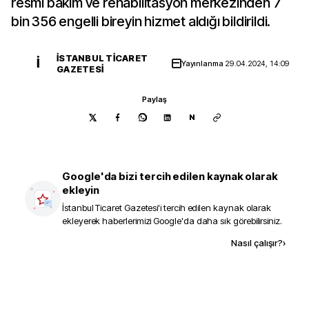
resmi bakım ve rehabilitasyon merkezinden 7
bin 356 engelli bireyin hizmet aldığı bildirildi.
İSTANBUL TICARET
İ
Yayınlanma
29.04.2024, 14:09
GAZETESI
Paylaş
N
Google'da bizi tercih edilen kaynak olarak
ekleyin
İstanbul Ticaret Gazetesi
'i tercih edilen kaynak olarak
ekleyerek haberlerimizi Google'da daha sık görebilirsiniz.
Kaynak ekle
Nasıl çalışır?
›