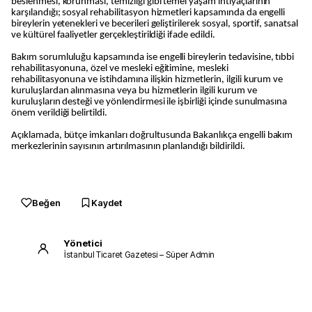
beslenmesi, korunması, temizliği gibi temel yaşam ihtiyaçlarının
karşılandığı; sosyal rehabilitasyon hizmetleri kapsamında da engelli
bireylerin yetenekleri ve becerileri geliştirilerek sosyal, sportif, sanatsal
ve kültürel faaliyetler gerçekleştirildiği ifade edildi.
Bakım sorumluluğu kapsamında ise engelli bireylerin tedavisine, tıbbi
rehabilitasyonuna, özel ve mesleki eğitimine, mesleki
rehabilitasyonuna ve istihdamına ilişkin hizmetlerin, ilgili kurum ve
kuruluşlardan alınmasına veya bu hizmetlerin ilgili kurum ve
kuruluşların desteği ve yönlendirmesi ile işbirliği içinde sunulmasına
önem verildiği belirtildi.
Açıklamada, bütçe imkanları doğrultusunda Bakanlıkça engelli bakım
merkezlerinin sayısının artırılmasının planlandığı bildirildi.
Beğen
Kaydet
Yönetici
İstanbul Ticaret Gazetesi – Süper Admin