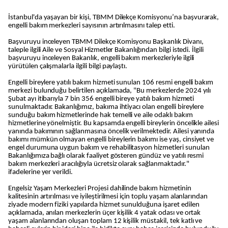
İstanbul'da yaşayan bir kişi, TBMM Dilekçe Komisyonu’na başvurarak,
engelli bakım merkezleri sayısının artırılmasını talep etti.
Başvuruyu inceleyen TBMM Dilekçe Komisyonu Başkanlık Divanı,
taleple ilgili Aile ve Sosyal Hizmetler Bakanlığından bilgi istedi. İlgili
başvuruyu inceleyen Bakanlık, engelli bakım merkezleriyle ilgili
yürütülen çalışmalarla ilgili bilgi paylaştı.
Engelli bireylere yatılı bakım hizmeti sunulan 106 resmi engelli bakım
merkezi bulunduğu belirtilen açıklamada, "Bu merkezlerde 2024 yılı
Şubat ayı itibarıyla 7 bin 356 engelli bireye yatılı bakım hizmeti
sunulmaktadır. Bakanlığımız, bakıma ihtiyacı olan engelli bireylere
sunduğu bakım hizmetlerinde hak temelli ve aile odaklı bakım
hizmetlerine yönelmiştir. Bu kapsamda engelli bireylerin öncelikle ailesi
yanında bakımının sağlanmasına öncelik verilmektedir. Ailesi yanında
bakımı mümkün olmayan engelli bireylerin bakımı ise yaş, cinsiyet ve
engel durumuna uygun bakım ve rehabilitasyon hizmetleri sunulan
Bakanlığımıza bağlı olarak faaliyet gösteren gündüz ve yatılı resmi
bakım merkezleri aracılığıyla ücretsiz olarak sağlanmaktadır."
ifadelerine yer verildi.
Engelsiz Yaşam Merkezleri Projesi dahilinde bakım hizmetinin
kalitesinin artırılması ve iyileştirilmesi için toplu yaşam alanlarından
ziyade modern fiziki yapılarda hizmet sunulduğuna işaret edilen
açıklamada, anılan merkezlerin üçer kişilik 4 yatak odası ve ortak
yaşam alanlarından oluşan toplam 12 kişilik müstakil, tek katlı ve