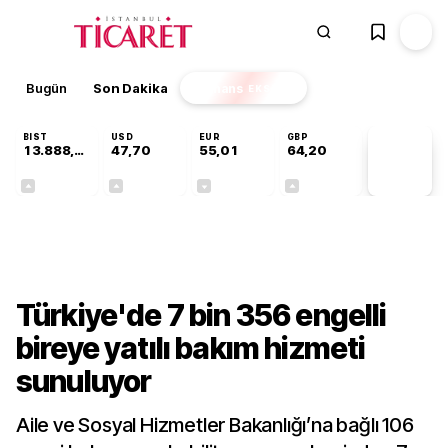
Bugün
Son Dakika
Finans
EKSTRA
BIST
USD
EUR
GBP
13.888,97
47,70
55,01
64,20
PİYASA
VERİLERİ
+0,65%
+0,17%
-0,01%
+0,04%
Kültür-Sanat
Türkiye'de 7 bin 356 engelli
bireye yatılı bakım hizmeti
sunuluyor
Aile ve Sosyal Hizmetler Bakanlığı’na bağlı 106