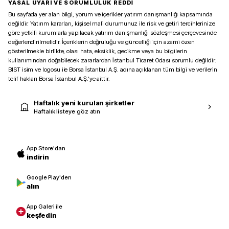
YASAL UYARI VE SORUMLULUK REDDİ
Bu sayfada yer alan bilgi, yorum ve içerikler yatırım danışmanlığı kapsamında
değildir. Yatırım kararları, kişisel mali durumunuz ile risk ve getiri tercihlerinize
göre yetkili kurumlarla yapılacak yatırım danışmanlığı sözleşmesi çerçevesinde
değerlendirilmelidir. İçeriklerin doğruluğu ve güncelliği için azami özen
gösterilmekle birlikte, olası hata, eksiklik, gecikme veya bu bilgilerin
kullanımından doğabilecek zararlardan İstanbul Ticaret Odası sorumlu değildir.
BIST isim ve logosu ile Borsa İstanbul A.Ş. adına açıklanan tüm bilgi ve verilerin
telif hakları Borsa İstanbul A.Ş.’ye aittir.
Haftalık yeni kurulan şirketler
Haftalık listeye göz atın
App Store'dan
indirin
Google Play'den
alın
App Galeri ile
keşfedin