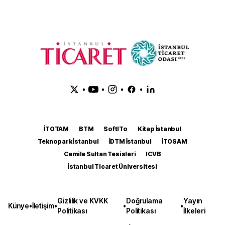
•
•
•
•
İTOTAM
BTM
SoftITo
Kitap İstanbul
Teknopark İstanbul
İDTM İstanbul
İTOSAM
Cemile Sultan Tesisleri
ICVB
İstanbul Ticaret Üniversitesi
Gizlilik ve KVKK
Doğrulama
Yayın
Künye
•
İletişim
•
•
•
Politikası
Politikası
İlkeleri