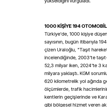
yükseldiğini vurguladı.
1000 KİŞİYE 194 OTOMOB
Türkiye'de, 1000 kişiye düşe
sayısının, bugün itibarıyla 194'
çizen Uraloğlu, "Taşıt hareketl
incelendiğinde, 2003'te taşıt
52,3 milyar iken, 2024'te 3 k
milyara yaklaştı. KGM soruml
620 kilometrelik yol ağında ge
ölçümlerde, trafik hacimlerin
kentlerin geçişlerinde ve Kar
gibi bölgesel hizmet veren ak