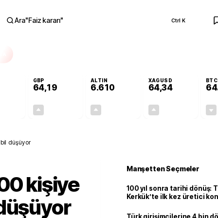
Ara
"
Faiz kararı
"
Ctrl K
RA
GBP
ALTIN
XAGUSD
BTC
64,19
6.610
64,34
64
+0,05%
+0,03%
+1,81%
+4,62%
0,02
0,02
117,77
2,84
bil düşüyor
Manşetten Seçmeler
00 kişiye
100 yıl sonra tarihi dönüş: 
Kerkük’te ilk kez üretici k
 düşüyor
Türk girişimcilerine 4 bin 