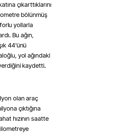
atına çıkarttıklarını
kilometre bölünmüş
forlu yollarla
ardı. Bu ağın,
şık 44'ünü
loğlu, yol ağındaki
erdiğini kaydetti.
lyon olan araç
ilyona çıktığına
ahat hızının saatte
kilometreye