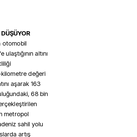
İL DÜŞÜYOR
n otomobil
e ulaştığının altını
iliği
-kilometre değeri
atını aşarak 163
uluğundaki, 68 bin
rçekleştirilen
in metropol
adeniz sahil yolu
slarda artış