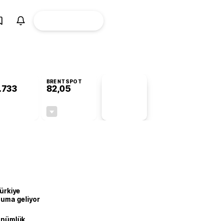
ÜYE
CANLI BORSA
Girişi
BRENTSPOT
.733
82,05
PİYASA
VERİLERİ
-0,06%
-0,88%
+0,00
-0,73
Türkiye
onuma geliyor
dönümlük