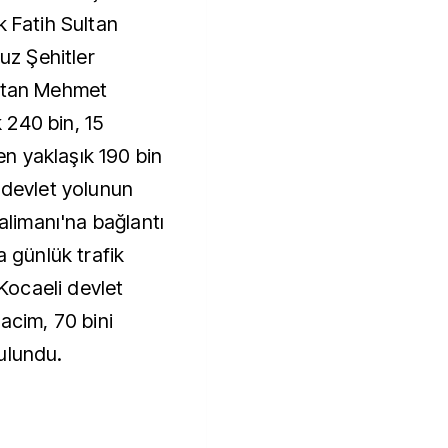
k Fatih Sultan
z Şehitler
ultan Mehmet
 240 bin, 15
n yaklaşık 190 bin
 devlet yolunun
valimanı'na bağlantı
a günlük trafik
-Kocaeli devlet
acim, 70 bini
ulundu.