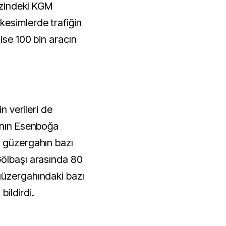
ezindeki KGM
esimlerde trafiğin
ise 100 bin aracın
n verileri de
ının Esenboğa
n güzergahın bazı
Gölbaşı arasında 80
güzergahındaki bazı
bildirdi.