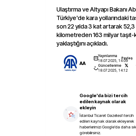
Ulaştırma ve Altyapı Bakanı Ab
Türkiye'de kara yollarındaki taş
son 22 yılda 3 kat artarak 52,3 
kilometreden 163 milyar taşıt
yaklaştığını açıkladı.
Yayınlanma
Paylaş
18.07.2025, 14:09
AA
Güncellenme
18.07.2025, 14:12
Google'da bizi tercih
edilen kaynak olarak
ekleyin
İstanbul Ticaret Gazetesi
'i tercih
edilen kaynak olarak ekleyerek
haberlerimizi Google'da daha sı
görebilirsiniz.