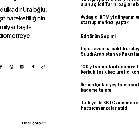
alan açıldı! Tarihi bağlar 
dulkadir Uraloğlu,
ortaklığa dönüşüyor
ıt hareketliliğinin
Avdagiç: BTM’yi dünyanın en 
startup merkezi yaptık
milyar taşıt-
-kilometreye
Editörün Seçimi
Üçlü savunma paktı kuruluy
Suudi Arabistan ve Pakista
adım
100 yıl sonra tarihi dönüş: 
N
Kerkük’te ilk kez üretici k
İhracatçıdan yeşil pasaport
kademe talebi
Türkiye ile KKTC arasında 
hattı için imzalar atıldı
Kaynak ekle
Nasıl çalışır?
›
k