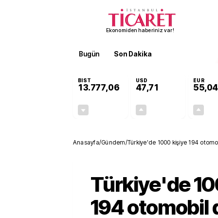
Ekonomiden haberiniz var!
Bugün
Son Dakika
Finans
EKST
BIST
USD
EUR
13.777,06
47,71
55,04
-0,16%
+0,17%
-21,75
0,08
Anasayfa
/
Gündem
/
Türkiye'de 1000 kişiye 194 otomo
Türkiye'de 10
194 otomobil