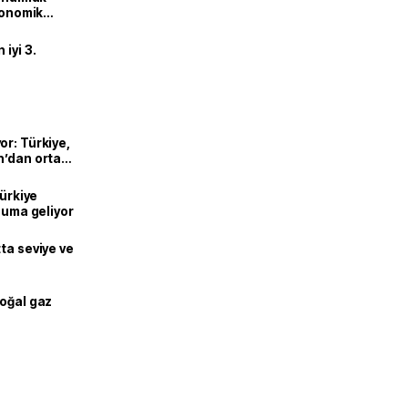
ekonomik
iyi 3.
or: Türkiye,
n’dan ortak
Türkiye
onuma geliyor
ta seviye ve
doğal gaz