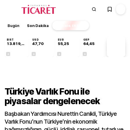
Bugün
Son Dakika
Finans
EKSTRA
BIST
USD
EUR
GBP
13.819,51
47,70
55,25
64,45
PİYASA
VERİLERİ
+0,15%
+0,17%
+0,43%
+0,43%
Gündem
Türkiye Varlık Fonu ile
piyasalar dengelenecek
Başbakan Yardımcısı Nurettin Canikli, Türkiye
Varlık Fonu’nun Türkiye’nin ekonomik
bağımsızlığının, güçlü, iddialı, rasyonel, tutarlı ve