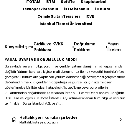
İTOTAM
BTM
SoftITo
Kitap İstanbul
Teknopark İstanbul
İDTM İstanbul
İTOSAM
Cemile Sultan Tesisleri
ICVB
İstanbul Ticaret Üniversitesi
Gizlilik ve KVKK
Doğrulama
Yayın
Künye
•
İletişim
•
•
•
Politikası
Politikası
İlkeleri
YASAL UYARI VE SORUMLULUK REDDİ
Bu sayfada yer alan bilgi, yorum ve içerikler yatırım danışmanlığı kapsamında
değildir. Yatırım kararları, kişisel mali durumunuz ile risk ve getiri tercihlerinize
göre yetkili kurumlarla yapılacak yatırım danışmanlığı sözleşmesi çerçevesinde
değerlendirilmelidir. İçeriklerin doğruluğu ve güncelliği için azami özen
gösterilmekle birlikte, olası hata, eksiklik, gecikme veya bu bilgilerin
kullanımından doğabilecek zararlardan İstanbul Ticaret Odası sorumlu değildir.
BIST isim ve logosu ile Borsa İstanbul A.Ş. adına açıklanan tüm bilgi ve verilerin
telif hakları Borsa İstanbul A.Ş.’ye aittir.
Haftalık yeni kurulan şirketler
Haftalık listeye göz atın