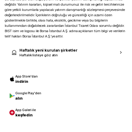
değildir. Yatırım kararları, kişisel mali durumunuz ile risk ve getiri tercihlerinize
göre yetkili kurumlarla yapılacak yatırım danışmanlığı sözleşmesi çerçevesinde
değerlendirilmelidir. İçeriklerin doğruluğu ve güncelliği için azami özen
gösterilmekle birlikte, olası hata, eksiklik, gecikme veya bu bilgilerin
kullanımından doğabilecek zararlardan İstanbul Ticaret Odası sorumlu değildir.
BIST isim ve logosu ile Borsa İstanbul A.Ş. adına açıklanan tüm bilgi ve verilerin
telif hakları Borsa İstanbul A.Ş.’ye aittir.
Haftalık yeni kurulan şirketler
Haftalık listeye göz atın
App Store'dan
indirin
Google Play'den
alın
App Galeri ile
keşfedin