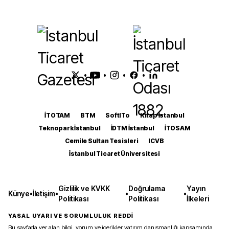
•
•
•
•
İTOTAM
BTM
SoftITo
Kitap İstanbul
Teknopark İstanbul
İDTM İstanbul
İTOSAM
Cemile Sultan Tesisleri
ICVB
İstanbul Ticaret Üniversitesi
Gizlilik ve KVKK
Doğrulama
Yayın
Künye
•
İletişim
•
•
•
Politikası
Politikası
İlkeleri
YASAL UYARI VE SORUMLULUK REDDİ
Bu sayfada yer alan bilgi, yorum ve içerikler yatırım danışmanlığı kapsamında