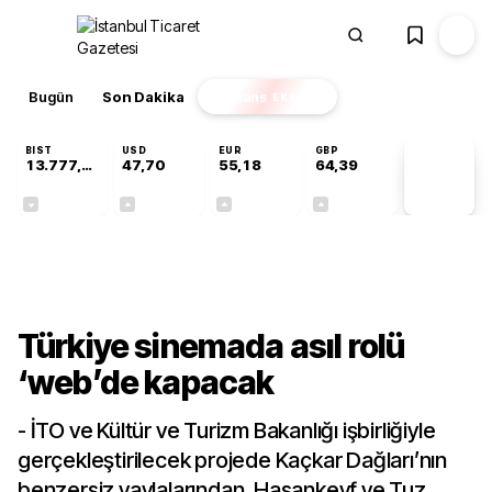
Bugün
Son Dakika
Finans
EKSTRA
BIST
USD
EUR
GBP
13.777,39
47,70
55,18
64,39
PİYASA
VERİLERİ
-0,16%
+0,17%
+0,30%
+0,34%
Gündem
Türkiye sinemada asıl rolü
‘web’de kapacak
- İTO ve Kültür ve Turizm Bakanlığı işbirliğiyle
gerçekleştirilecek projede Kaçkar Dağları’nın
benzersiz yaylalarından, Hasankeyf ve Tuz