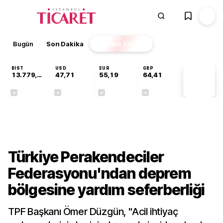
Bugün
Son Dakika
Finans
EKSTRA
BIST
USD
EUR
GBP
13.779,39
47,71
55,19
64,41
PİYASA
VERİLERİ
-0,14%
+0,18%
+0,32%
+0,38%
Sektörel
Türkiye Perakendeciler
Federasyonu'ndan deprem
bölgesine yardım seferberliği
TPF Başkanı Ömer Düzgün, "Acil ihtiyaç