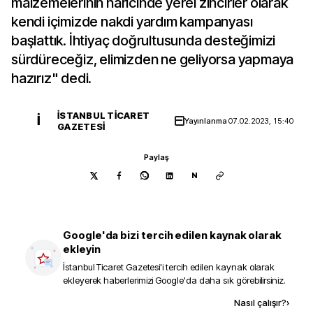
malzemelerinin haricinde yerel zincirler olarak
kendi içimizde nakdi yardım kampanyası
başlattık. İhtiyaç doğrultusunda desteğimizi
sürdüreceğiz, elimizden ne geliyorsa yapmaya
hazırız" dedi.
İSTANBUL TICARET
İ
Yayınlanma
07.02.2023, 15:40
GAZETESI
Paylaş
N
Google'da bizi tercih edilen kaynak olarak
ekleyin
İstanbul Ticaret Gazetesi
'i tercih edilen kaynak olarak
ekleyerek haberlerimizi Google'da daha sık görebilirsiniz.
Kaynak ekle
Nasıl çalışır?
›