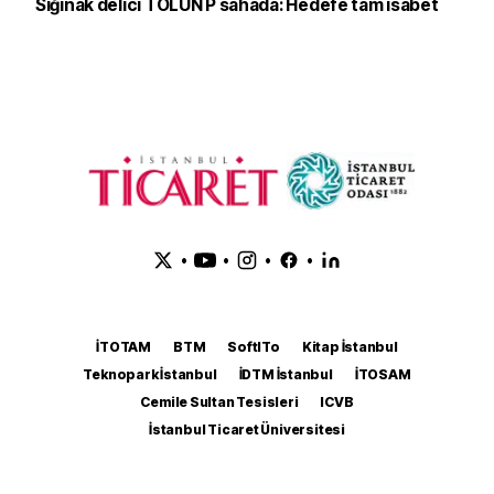
Sığınak delici TOLUN P sahada: Hedefe tam isabet
•
•
•
•
İTOTAM
BTM
SoftITo
Kitap İstanbul
Teknopark İstanbul
İDTM İstanbul
İTOSAM
Cemile Sultan Tesisleri
ICVB
İstanbul Ticaret Üniversitesi