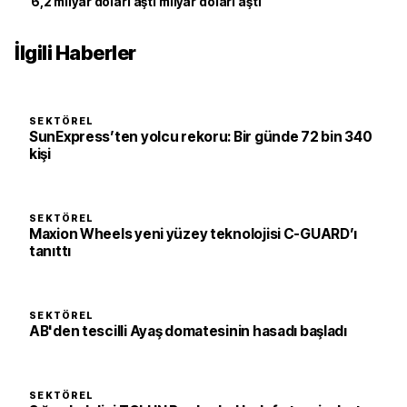
6,2 milyar doları aştı milyar doları aştı
İlgili Haberler
SEKTÖREL
SunExpress’ten yolcu rekoru: Bir günde 72 bin 340
kişi
SEKTÖREL
Maxion Wheels yeni yüzey teknolojisi C-GUARD’ı
tanıttı
SEKTÖREL
AB'den tescilli Ayaş domatesinin hasadı başladı
SEKTÖREL