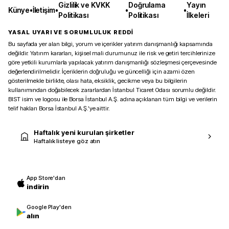
Gizlilik ve KVKK
Doğrulama
Yayın
Künye
•
İletişim
•
•
•
Politikası
Politikası
İlkeleri
YASAL UYARI VE SORUMLULUK REDDİ
Bu sayfada yer alan bilgi, yorum ve içerikler yatırım danışmanlığı kapsamında
değildir. Yatırım kararları, kişisel mali durumunuz ile risk ve getiri tercihlerinize
göre yetkili kurumlarla yapılacak yatırım danışmanlığı sözleşmesi çerçevesinde
değerlendirilmelidir. İçeriklerin doğruluğu ve güncelliği için azami özen
gösterilmekle birlikte, olası hata, eksiklik, gecikme veya bu bilgilerin
kullanımından doğabilecek zararlardan İstanbul Ticaret Odası sorumlu değildir.
BIST isim ve logosu ile Borsa İstanbul A.Ş. adına açıklanan tüm bilgi ve verilerin
telif hakları Borsa İstanbul A.Ş.’ye aittir.
Haftalık yeni kurulan şirketler
Haftalık listeye göz atın
App Store'dan
indirin
Google Play'den
alın