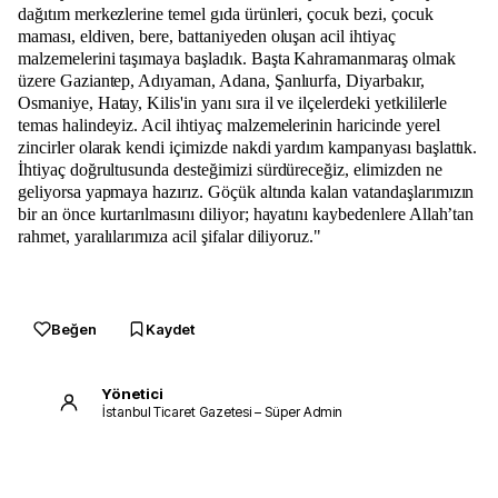
dağıtım merkezlerine temel gıda ürünleri, çocuk bezi, çocuk
maması, eldiven, bere, battaniyeden oluşan acil ihtiyaç
malzemelerini taşımaya başladık. Başta Kahramanmaraş olmak
üzere Gaziantep, Adıyaman, Adana, Şanlıurfa, Diyarbakır,
Osmaniye, Hatay, Kilis'in yanı sıra il ve ilçelerdeki yetkililerle
temas halindeyiz. Acil ihtiyaç malzemelerinin haricinde yerel
zincirler olarak kendi içimizde nakdi yardım kampanyası başlattık.
İhtiyaç doğrultusunda desteğimizi sürdüreceğiz, elimizden ne
geliyorsa yapmaya hazırız. Göçük altında kalan vatandaşlarımızın
bir an önce kurtarılmasını diliyor; hayatını kaybedenlere Allah’tan
rahmet, yaralılarımıza acil şifalar diliyoruz."
Beğen
Kaydet
Yönetici
İstanbul Ticaret Gazetesi – Süper Admin