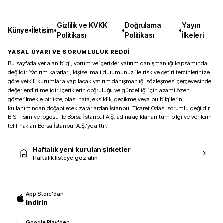
Gizlilik ve KVKK
Doğrulama
Yayın
Künye
•
İletişim
•
•
•
Politikası
Politikası
İlkeleri
YASAL UYARI VE SORUMLULUK REDDİ
Bu sayfada yer alan bilgi, yorum ve içerikler yatırım danışmanlığı kapsamında
değildir. Yatırım kararları, kişisel mali durumunuz ile risk ve getiri tercihlerinize
göre yetkili kurumlarla yapılacak yatırım danışmanlığı sözleşmesi çerçevesinde
değerlendirilmelidir. İçeriklerin doğruluğu ve güncelliği için azami özen
gösterilmekle birlikte, olası hata, eksiklik, gecikme veya bu bilgilerin
kullanımından doğabilecek zararlardan İstanbul Ticaret Odası sorumlu değildir.
BIST isim ve logosu ile Borsa İstanbul A.Ş. adına açıklanan tüm bilgi ve verilerin
telif hakları Borsa İstanbul A.Ş.’ye aittir.
Haftalık yeni kurulan şirketler
Haftalık listeye göz atın
App Store'dan
indirin
Google Play'den