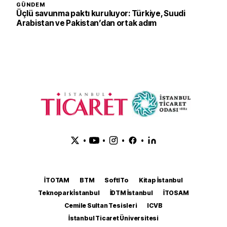
GÜNDEM
Üçlü savunma paktı kuruluyor: Türkiye, Suudi
Arabistan ve Pakistan’dan ortak adım
•
•
•
•
İTOTAM
BTM
SoftITo
Kitap İstanbul
Teknopark İstanbul
İDTM İstanbul
İTOSAM
Cemile Sultan Tesisleri
ICVB
İstanbul Ticaret Üniversitesi