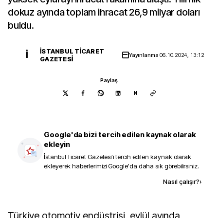
dokuz ayında toplam ihracat 26,9 milyar doları
buldu.
İSTANBUL TICARET
İ
Yayınlanma
06.10.2024, 13:12
GAZETESI
Paylaş
N
Google'da bizi tercih edilen kaynak olarak
ekleyin
İstanbul Ticaret Gazetesi
'i tercih edilen kaynak olarak
ekleyerek haberlerimizi Google'da daha sık görebilirsiniz.
Kaynak ekle
Nasıl çalışır?
›
Türkiye otomotiv endüstrisi, eylül ayında