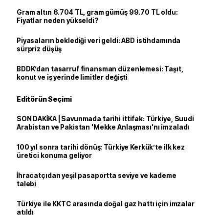
Gram altın 6.704 TL, gram gümüş 99.70 TL oldu:
Fiyatlar neden yükseldi?
Piyasaların beklediği veri geldi: ABD istihdamında
sürpriz düşüş
BDDK’dan tasarruf finansman düzenlemesi: Taşıt,
konut ve iş yerinde limitler değişti
Editörün Seçimi
SON DAKİKA | Savunmada tarihi ittifak: Türkiye, Suudi
Arabistan ve Pakistan 'Mekke Anlaşması'nı imzaladı
100 yıl sonra tarihi dönüş: Türkiye Kerkük’te ilk kez
üretici konuma geliyor
İhracatçıdan yeşil pasaportta seviye ve kademe
talebi
Türkiye ile KKTC arasında doğal gaz hattı için imzalar
atıldı