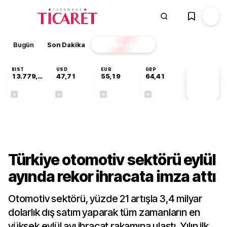
Bugün
Son Dakika
Finans
EKSTRA
BIST
USD
EUR
GBP
13.779,39
47,71
55,19
64,41
PİYASA
VERİLERİ
-0,14%
+0,18%
+0,32%
+0,38%
Gündem
Türkiye otomotiv sektörü eylül
ayında rekor ihracata imza attı
Otomotiv sektörü, yüzde 21 artışla 3,4 milyar
dolarlık dış satım yaparak tüm zamanların en
yüksek eylül ayı ihracat rakamına ulaştı. Yılın ilk