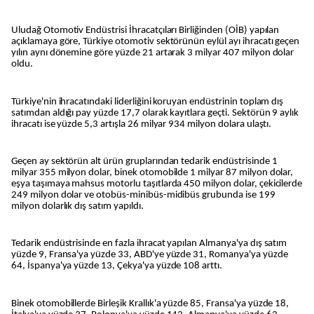
Uludağ Otomotiv Endüstrisi İhracatçıları Birliğinden (OİB) yapılan
açıklamaya göre, Türkiye otomotiv sektörünün eylül ayı ihracatı geçen
yılın aynı dönemine göre yüzde 21 artarak 3 milyar 407 milyon dolar
oldu.
Türkiye'nin ihracatındaki liderliğini koruyan endüstrinin toplam dış
satımdan aldığı pay yüzde 17,7 olarak kayıtlara geçti. Sektörün 9 aylık
ihracatı ise yüzde 5,3 artışla 26 milyar 934 milyon dolara ulaştı.
Geçen ay sektörün alt ürün gruplarından tedarik endüstrisinde 1
milyar 355 milyon dolar, binek otomobilde 1 milyar 87 milyon dolar,
eşya taşımaya mahsus motorlu taşıtlarda 450 milyon dolar, çekicilerde
249 milyon dolar ve otobüs-minibüs-midibüs grubunda ise 199
milyon dolarlık dış satım yapıldı.
Tedarik endüstrisinde en fazla ihracat yapılan Almanya'ya dış satım
yüzde 9, Fransa'ya yüzde 33, ABD'ye yüzde 31, Romanya'ya yüzde
64, İspanya'ya yüzde 13, Çekya'ya yüzde 108 arttı.
Binek otomobillerde Birleşik Krallık'a yüzde 85, Fransa'ya yüzde 18,