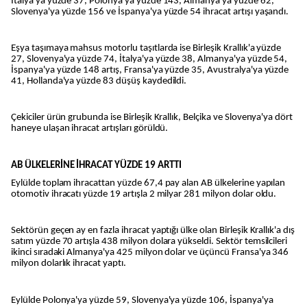
İtalya'ya yüzde 37, Polonya'ya yüzde 143, Almanya'ya yüzde 62,
Slovenya'ya yüzde 156 ve İspanya'ya yüzde 54 ihracat artışı yaşandı.
Eşya taşımaya mahsus motorlu taşıtlarda ise Birleşik Krallık'a yüzde
27, Slovenya'ya yüzde 74, İtalya'ya yüzde 38, Almanya'ya yüzde 54,
İspanya'ya yüzde 148 artış, Fransa'ya yüzde 35, Avustralya'ya yüzde
41, Hollanda'ya yüzde 83 düşüş kaydedildi.
Çekiciler ürün grubunda ise Birleşik Krallık, Belçika ve Slovenya'ya dört
haneye ulaşan ihracat artışları görüldü.
AB ÜLKELERİNE İHRACAT YÜZDE 19 ARTTI
Eylülde toplam ihracattan yüzde 67,4 pay alan AB ülkelerine yapılan
otomotiv ihracatı yüzde 19 artışla 2 milyar 281 milyon dolar oldu.
Sektörün geçen ay en fazla ihracat yaptığı ülke olan Birleşik Krallık'a dış
satım yüzde 70 artışla 438 milyon dolara yükseldi. Sektör temsilcileri
ikinci sıradaki Almanya'ya 425 milyon dolar ve üçüncü Fransa'ya 346
milyon dolarlık ihracat yaptı.
Eylülde Polonya'ya yüzde 59, Slovenya'ya yüzde 106, İspanya'ya