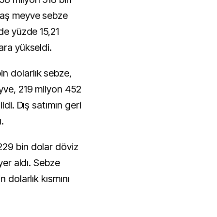
 yaş meyve sebze
nde yüzde 15,21
ara yükseldi.
n dolarlık sebze,
eyve, 219 milyon 452
ldi. Dış satımın geri
.
29 bin dolar döviz
 yer aldı. Sebze
n dolarlık kısmını