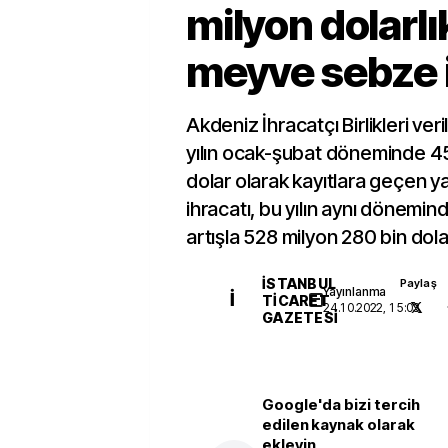
milyon dolarlı
meyve sebze i
Akdeniz İhracatçı Birlikleri ve
yılın ocak-şubat döneminde 45
dolar olarak kayıtlara geçen 
ihracatı, bu yılın aynı dönemin
artışla 528 milyon 280 bin dola
İSTANBUL
Paylaş
Yayınlanma
İ
TICARET
24.10.2022, 15:03
GAZETESI
Google'da bizi tercih
edilen kaynak olarak
ekleyin