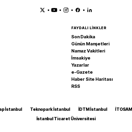
•
•
•
•
FAYDALI LINKLER
Son Dakika
Günün Manşetleri
Namaz Vakitleri
İmsakiye
Yazarlar
e-Gazete
Haber Site Haritası
RSS
ap İstanbul
Teknopark İstanbul
İDTM İstanbul
İTOSA
İstanbul Ticaret Üniversitesi