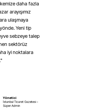
ülkemize daha fazla
azar arayışımız
zara ulaşmaya
 yönde. Yeni tip
eyve sebzeye talep
enen sektörüz
aha iyi noktalara
."
Yönetici
İstanbul Ticaret Gazetesi –
Süper Admin