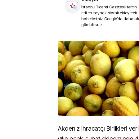
İstanbul Ticaret Gazetesi
'i tercih
edilen kaynak olarak ekleyerek
haberlerimizi Google'da daha sı
görebilirsiniz.
Akdeniz İhracatçı Birlikleri ve
yılın ocak-şubat döneminde 4