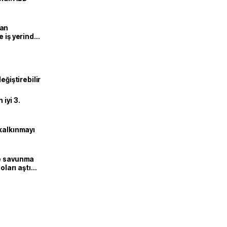
man
e iş yerinde
eğiştirebilir
iyi 3.
kalkınmayı
ne savunma
oları aştı