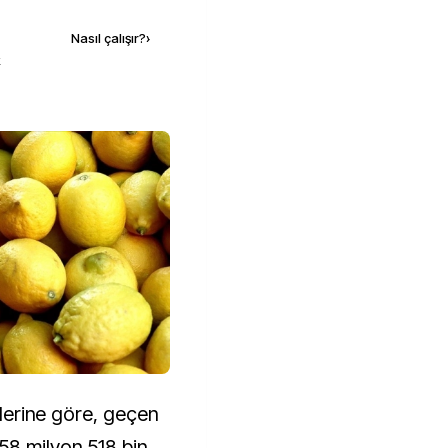
Nasıl çalışır?
›
k
rilerine göre, geçen
58 milyon 518 bin