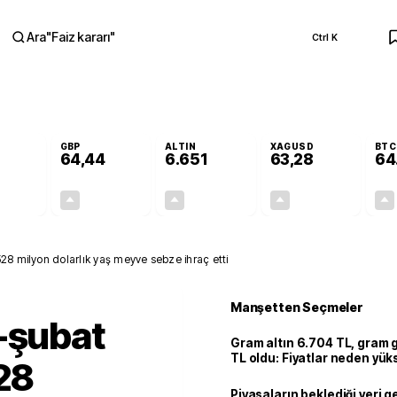
Ara
"
Faiz kararı
"
Ctrl K
RA
GBP
ALTIN
XAGUSD
BTC
64,44
6.651
63,28
64
+0,33%
+0,41%
+2,44%
+2,89%
0,18
0,27
158,50
1,78
8 milyon dolarlık yaş meyve sebze ihraç etti
Manşetten Seçmeler
-şubat
Gram altın 6.704 TL, gram
TL oldu: Fiyatlar neden yük
28
Piyasaların beklediği veri g