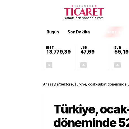
Ekonomiden haberiniz var!
Bugün
Son Dakika
Finans
EKST
BIST
USD
EUR
13.779,39
47,69
55,19
-0,14%
+0,15%
-19,42
0,07
Anasayfa
/
Sektörel
/
Türkiye, ocak-şubat döneminde 52
Türkiye, ocak
döneminde 5