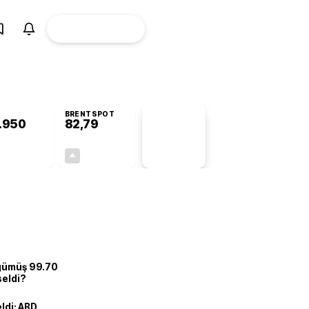
ÜYE
CANLI BORSA
Girişi
BRENTSPOT
.950
82,79
PİYASA
VERİLERİ
+0,34%
+0,01%
+0,00
0,01
 gümüş 99.70
seldi?
eldi: ABD