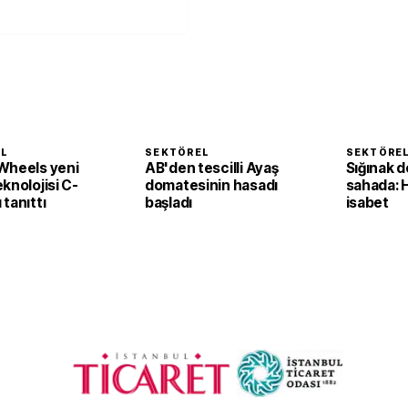
EL
SEKTÖREL
SEKTÖRE
Wheels yeni
AB'den tescilli Ayaş
Sığınak d
knolojisi C-
domatesinin hasadı
sahada: 
tanıttı
başladı
isabet