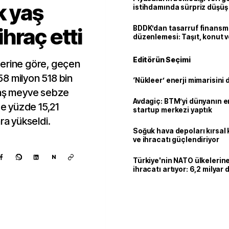
k yaş
istihdamında sürpriz düşüş
hraç etti
BDDK’dan tasarruf finans
düzenlemesi: Taşıt, konut v
limitler değişti
Editörün Seçimi
rilerine göre, geçen
8 milyon 518 bin
‘Nükleer’ enerji mimarisini d
yaş meyve sebze
Avdagiç: BTM’yi dünyanın en 
de yüzde 15,21
startup merkezi yaptık
ra yükseldi.
Soğuk hava depoları kırsal 
ve ihracatı güçlendiriyor
N
Türkiye'nin NATO ülkeleri
ihracatı artıyor: 6,2 milyar d
milyar doları aştı
Kaynak ekle