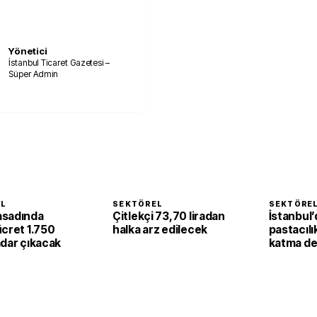
Yönetici
İstanbul Ticaret Gazetesi –
Süper Admin
EL
SEKTÖREL
SEKTÖRE
asadında
Çitlekçi 73,70 liradan
İstanbul’
ücret 1.750
halka arz edilecek
pastacılı
adar çıkacak
katma de
dönüşüy