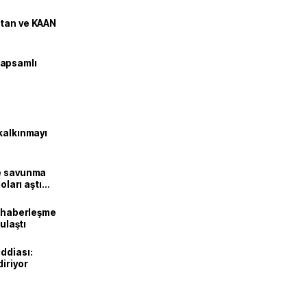
stan ve KAAN
kapsamlı
kalkınmayı
ne savunma
oları aştı
k haberleşme
 ulaştı
ddiası:
diriyor