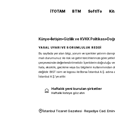
İTOTAM
BTM
SoftITo
Kit
Künye
•
İletişim
•
Gizlilik ve KVKK Politikası
•
Doğr
YASAL UYARI VE SORUMLULUK REDDİ
Bu sayfada yer alan bilgi, yorum ve içerikler yatırım danışm
mali durumunuz ile risk ve getiri tercihlerinize göre yetk
çerçevesinde değerlendirilmelidir. İçeriklerin doğruluğu ve
hata, eksiklik, gecikme veya bu bilgilerin kullanımından 
değildir. BIST isim ve logosu ile Borsa İstanbul A.Ş. adına a
İstanbul A.Ş.’ye aittir.
Haftalık yeni kurulan şirketler
Haftalık listeye göz atın
İstanbul Ticaret Gazetesi · Reşadiye Cad. Emin