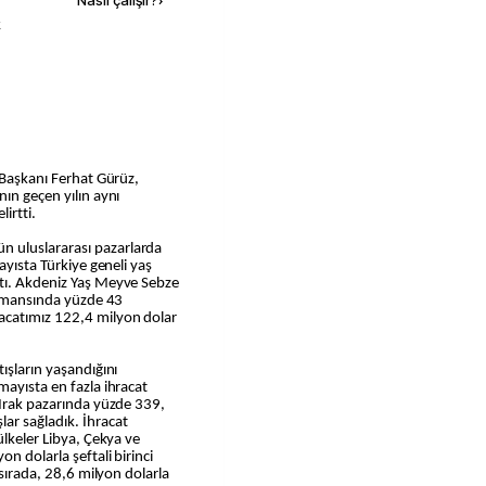
Nasıl çalışır?
›
k
i Başkanı Ferhat Gürüz,
ın geçen yılın aynı
irtti.
 uluslararası pazarlarda
ayısta Türkiye geneli yaş
ştı. Akdeniz Yaş Meyve Sebze
formansında yüzde 43
acatımız 122,4 milyon dolar
ışların yaşandığını
mayısta en fazla ihracat
 Irak pazarında yüzde 339,
ar sağladık. İhracat
ülkeler Libya, Çekya ve
n dolarla şeftali birinci
 sırada, 28,6 milyon dolarla