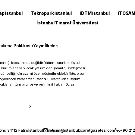
ap İstanbul
Teknopark İstanbul
İDTM İstanbul
İTOSA
İstanbul Ticaret Üniversitesi
ulama Politikası
•
Yayın İlkeleri
anlığı kapsamında değildir. Yatırım kararları, kişisel
ili kurumlarla yapılacak yatırım danışmanlığı sözleşmesi
 güncelliği için azami özen gösterilmekle birlikte, olası
doğabilecek zararlardan İstanbul Ticaret Odası sorumlu
çıklanan tüm bilgi ve verilerin telif hakları Borsa
önü 34112 Fatih/İstanbul
iletisim@istanbulticaretgazetesi.com
+90 212