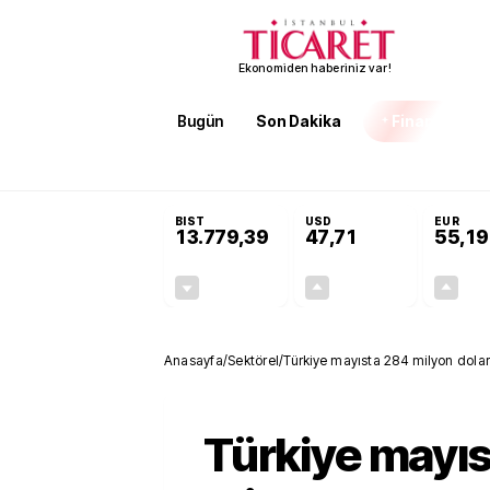
Ekonomiden haberiniz var!
Bugün
Son Dakika
Finans
EKST
SON DAKİKA
3 kıtada enerji hamlesi büyüyor! Bakan Bayraktar: A
BIST
USD
EUR
13.779,39
47,71
55,19
-0,14%
+0,18%
-19,42
0,09
Anasayfa
/
Sektörel
/
Türkiye mayısta 284 milyon dolar
Türkiye mayı