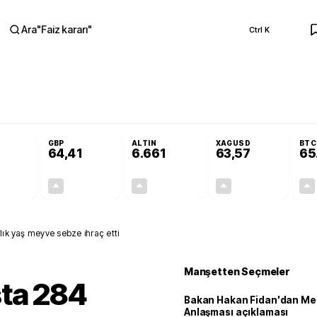
Ara
"
Faiz kararı
"
Ctrl K
RA
frika'da yoğun çalışıyoruz
Bakan Hakan Fidan'dan Mekke Anlaşması açıkl
GBP
ALTIN
XAGUSD
BTC
64,41
6.661
63,57
65
+0,32%
+0,38%
+2,59%
+3,37%
0,18
0,24
167,96
2,07
lık yaş meyve sebze ihraç etti
Manşetten Seçmeler
sta 284
Bakan Hakan Fidan'dan Me
Anlaşması açıklaması