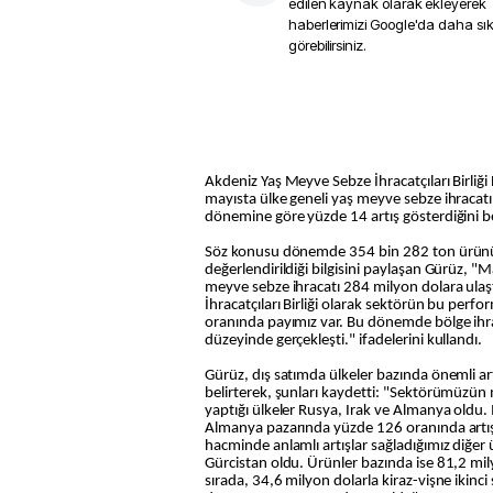
edilen kaynak olarak ekleyerek
haberlerimizi Google'da daha sı
görebilirsiniz.
Akdeniz Yaş Meyve Sebze İhracatçıları Birliğ
mayısta ülke geneli yaş meyve sebze ihracatın
dönemine göre yüzde 14 artış gösterdiğini bel
Söz konusu dönemde 354 bin 282 ton ürünün
değerlendirildiği bilgisini paylaşan Gürüz, "M
meyve sebze ihracatı 284 milyon dolara ula
İhracatçıları Birliği olarak sektörün bu per
oranında payımız var. Bu dönemde bölge ihr
düzeyinde gerçekleşti." ifadelerini kullandı.
Gürüz, dış satımda ülkeler bazında önemli art
belirterek, şunları kaydetti: "Sektörümüzün 
yaptığı ülkeler Rusya, Irak ve Almanya oldu.
Almanya pazarında yüzde 126 oranında artışl
hacminde anlamlı artışlar sağladığımız diğer 
Gürcistan oldu. Ürünler bazında ise 81,2 milyo
sırada, 34,6 milyon dolarla kiraz-vişne ikinci