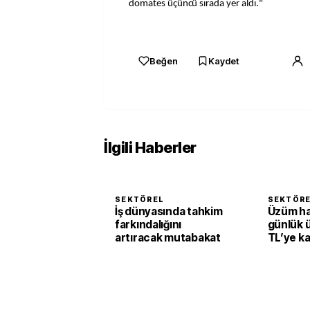
domates üçüncü sırada yer aldı."
Beğen
Kaydet
İlgili Haberler
SEKTÖREL
SEKTÖR
İş dünyasında tahkim
Üzüm h
farkındalığını
günlük 
artıracak mutabakat
TL’ye k