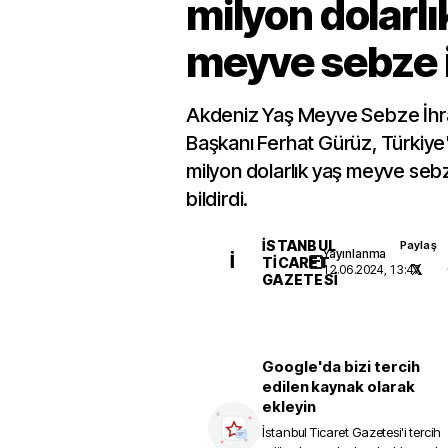
milyon dolarlı
meyve sebze i
Akdeniz Yaş Meyve Sebze İhraca
Başkanı Ferhat Gürüz, Türkiy
milyon dolarlık yaş meyve sebz
bildirdi.
İSTANBUL
Paylaş
Yayınlanma
İ
TICARET
12.06.2024, 13:47
GAZETESI
Google'da bizi tercih
edilen kaynak olarak
ekleyin
İstanbul Ticaret Gazetesi
'i tercih