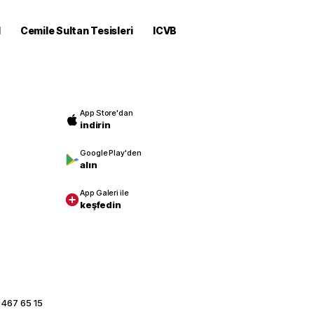
M
Cemile Sultan Tesisleri
ICVB
App Store'dan
indirin
Google Play'den
alın
App Galeri ile
keşfedin
 467 65 15