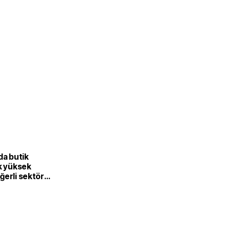
L
da butik
k yüksek
ğerli sektöre
or