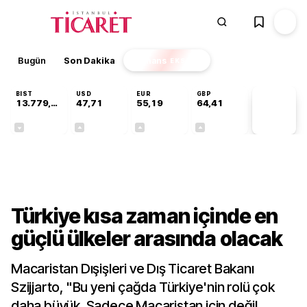
Bugün
Son Dakika
Finans
EKSTRA
BIST
USD
EUR
GBP
13.779,39
47,71
55,19
64,41
PİYASA
VERİLERİ
-0,14%
+0,18%
+0,32%
+0,38%
Dünya
Türkiye kısa zaman içinde en
güçlü ülkeler arasında olacak
Macaristan Dışişleri ve Dış Ticaret Bakanı
Szijjarto, "Bu yeni çağda Türkiye'nin rolü çok
daha büyük. Sadece Macaristan için değil