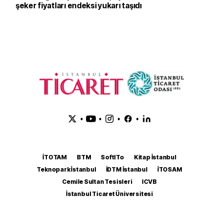
şeker fiyatları endeksi yukarı taşıdı
•
•
•
•
İTOTAM
BTM
SoftITo
Kitap İstanbul
Teknopark İstanbul
İDTM İstanbul
İTOSAM
Cemile Sultan Tesisleri
ICVB
İstanbul Ticaret Üniversitesi