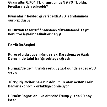
Gram altın 6.704 TL, gram gümüş 99.70 TL oldu:
Fiyatlar neden yükseldi?
Piyasaların beklediği veri geldi: ABD istihdamında
sürpriz düşüş
BDDK’dan tasarruf finansman düzenlemesi: Taşıt,
konut ve iş yerinde limitler değişti
Editörün Seçimi
Küresel gıda güvenliğinde risk: Karadeniz ve Azak
Denizi'nde tahıl trafiği sekteye uğradı
Hürmüz’de gemi trafiği sert düştü: 4 günde sadece 33
geçiş
Türk girişimcilerine 4 bin dönümlük alan açıldı! Tarihi
bağlar ekonomik ortaklığa dönüşüyor
Hürmüz Boğazı abluka altında! Trump yüzde 20 pay
istedi