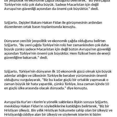
bir jeopolitik ve ekonomik çağda olduğunu belirterek, "Bu yeni çağda
Türkiye'nin rolü çok daha büyük. Sadece Macaristan için değil
Avrupa'nın güvenliği açısından da önemi çok büyüktür." dedi.
Szijjarto, Dışişleri Bakanı Hakan Fidan ile görüşmesinin ardından
düzenlenen ortak basın toplantısında konuştu.
Dünyanın yeni bir jeopolitik ve ekonomik çağda olduğunu belirten
Szijjarto, "Bu yeni çağda Türkiye'nin rolü her zamankinden çok daha
büyük çünkü sadece Macaristan için değil bütün Avrupa'nın güvenliği
açısından Türkiye'nin önemi çok büyüktür. Hem fiziksel hem de enerji
güvenliğine bakarsak." dedi.
Szijjarto, Türkiye'nin dünyanın ilk 10 ekonomik gücü olmak için büyük
adımlar attığını ve ülkesinin Türkiye ile beraber yürümesinin önemli
olduğunu vurgulayarak, "Biz bu kadar güçlü bir ortaklık yapmasak o
zaman büyük bir hata yapardık, çünkü Türkiye, kısa zaman içinde 10
en güçlü ülke arasında olacak dünyada." diye konuştu.
Avrupa'da Kur'an-ı Kerim'e yönelik saldırılara ilişkin soruya Szijjarto,
mevkidaşı Hakan Fidan'ın söylediklerine katıldığını belirterek, "Biz bir
Hristiyan ülkeyiz. Bin yıllık Hristiyan hükumete sahip olan bir ülkeyiz ve
Hristiyanlığı ciddiye alan bir ülkeyiz ve söylemek isterim ki bizim