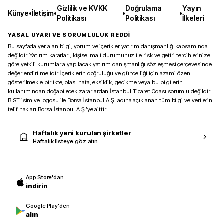
Gizlilik ve KVKK
Doğrulama
Yayın
Künye
•
İletişim
•
•
•
Politikası
Politikası
İlkeleri
YASAL UYARI VE SORUMLULUK REDDİ
Bu sayfada yer alan bilgi, yorum ve içerikler yatırım danışmanlığı kapsamında
değildir. Yatırım kararları, kişisel mali durumunuz ile risk ve getiri tercihlerinize
göre yetkili kurumlarla yapılacak yatırım danışmanlığı sözleşmesi çerçevesinde
değerlendirilmelidir. İçeriklerin doğruluğu ve güncelliği için azami özen
gösterilmekle birlikte, olası hata, eksiklik, gecikme veya bu bilgilerin
kullanımından doğabilecek zararlardan İstanbul Ticaret Odası sorumlu değildir.
BIST isim ve logosu ile Borsa İstanbul A.Ş. adına açıklanan tüm bilgi ve verilerin
telif hakları Borsa İstanbul A.Ş.’ye aittir.
Haftalık yeni kurulan şirketler
Haftalık listeye göz atın
App Store'dan
indirin
Google Play'den
alın