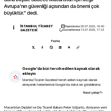
Avrupa'nın güvenliği açısından da önemi çok
büyüktür." dedi.
İSTANBUL TICARET
Yayınlanma
28.07.2023, 18:40
İ
GAZETESI
Güncellenme
13.07.2025, 17:33
Paylaş
N
Google'da bizi tercih edilen kaynak olarak
ekleyin
İstanbul Ticaret Gazetesi
'i tercih edilen kaynak olarak
ekleyerek haberlerimizi Google'da daha sık görebilirsiniz.
Kaynak ekle
Nasıl çalışır?
›
Macaristan Dışişleri ve Dış Ticaret Bakanı Peter Szijjarto, dünyanın yeni