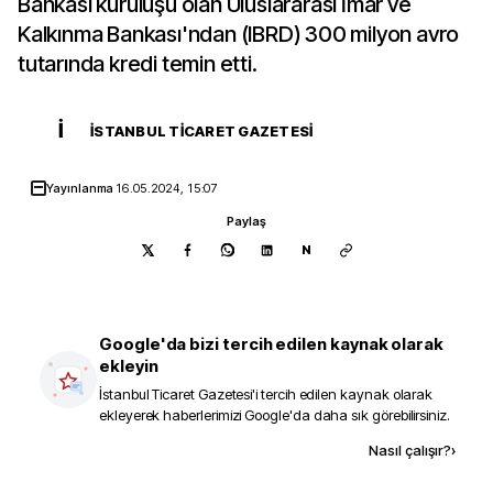
Bankası kuruluşu olan Uluslararası İmar ve
Kalkınma Bankası'ndan (IBRD) 300 milyon avro
tutarında kredi temin etti.
İ
İSTANBUL TICARET GAZETESI
Yayınlanma
16.05.2024, 15:07
Paylaş
N
Google'da bizi tercih edilen kaynak olarak
ekleyin
İstanbul Ticaret Gazetesi
'i tercih edilen kaynak olarak
ekleyerek haberlerimizi Google'da daha sık görebilirsiniz.
Kaynak ekle
Nasıl çalışır?
›