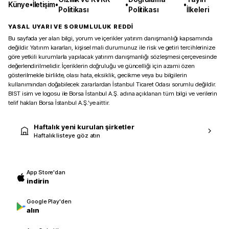
Künye
•
İletişim
•
•
•
Politikası
Politikası
İlkeleri
YASAL UYARI VE SORUMLULUK REDDİ
Bu sayfada yer alan bilgi, yorum ve içerikler yatırım danışmanlığı kapsamında
değildir. Yatırım kararları, kişisel mali durumunuz ile risk ve getiri tercihlerinize
göre yetkili kurumlarla yapılacak yatırım danışmanlığı sözleşmesi çerçevesinde
değerlendirilmelidir. İçeriklerin doğruluğu ve güncelliği için azami özen
gösterilmekle birlikte, olası hata, eksiklik, gecikme veya bu bilgilerin
kullanımından doğabilecek zararlardan İstanbul Ticaret Odası sorumlu değildir.
BIST isim ve logosu ile Borsa İstanbul A.Ş. adına açıklanan tüm bilgi ve verilerin
telif hakları Borsa İstanbul A.Ş.’ye aittir.
Haftalık yeni kurulan şirketler
Haftalık listeye göz atın
App Store'dan
indirin
Google Play'den
alın