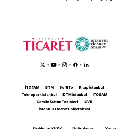
•
•
•
•
İTOTAM
BTM
SoftITo
Kitap İstanbul
Teknopark İstanbul
İDTM İstanbul
İTOSAM
Cemile Sultan Tesisleri
ICVB
İstanbul Ticaret Üniversitesi
Gizlilik ve KVKK
Doğrulama
Yayın