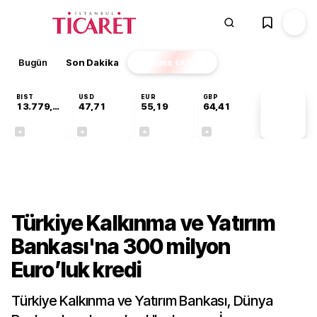
Bugün
Son Dakika
Finans
EKSTRA
BIST
USD
EUR
GBP
13.779,39
47,71
55,19
64,41
PİYASA
VERİLERİ
-0,14%
+0,18%
+0,32%
+0,38%
Dünya
Türkiye Kalkınma ve Yatırım
Bankası'na 300 milyon
Euro’luk kredi
Türkiye Kalkınma ve Yatırım Bankası, Dünya