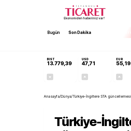
Ekonomiden haberiniz var!
Bugün
Son Dakika
Finans
EKST
SON DAKİKA
Terörsüz Türkiye Yasası teklifi 
BIST
USD
EUR
13.779,39
47,71
55,19
-0,14%
+0,18%
-19,42
0,09
Anasayfa
/
Dünya
/
Türkiye-İngiltere STA güncellemes
Türkiye-İngil