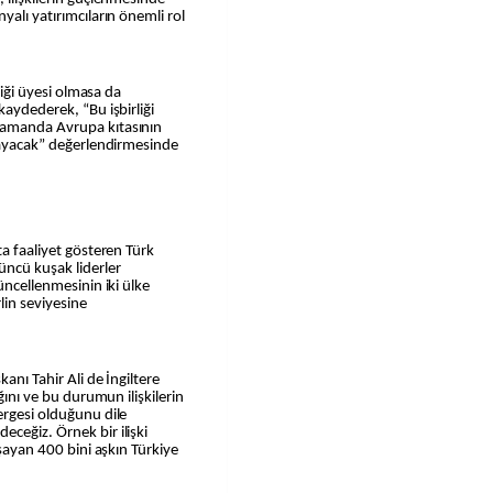
yalı yatırımcıların önemli rol
rliği üyesi olmasa da
kaydederek, “Bu işbirliği
zamanda Avrupa kıtasının
ğlayacak” değerlendirmesinde
ta faaliyet gösteren Türk
üncü kuşak liderler
üncellenmesinin iki ülke
lin seviyesine
anı Tahir Ali de İngiltere
ğını ve bu durumun ilişkilerin
ergesi olduğunu dile
ceğiz. Örnek bir ilişki
aşayan 400 bini aşkın Türkiye