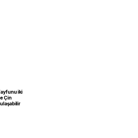
ayfunu iki
e Çin
 ulaşabilir