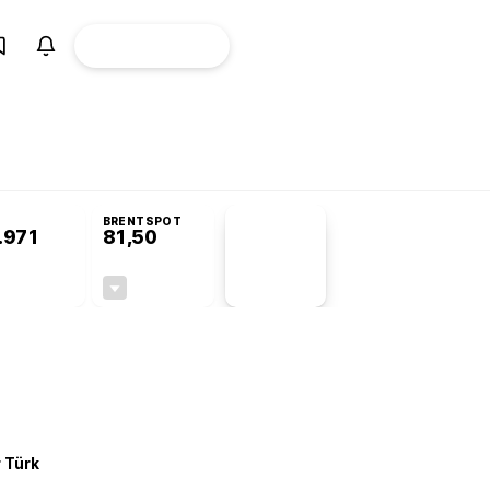
ÜYE
CANLI BORSA
Girişi
omisyonu’nda kabul edildi
BRENTSPOT
.971
81,50
PİYASA
VERİLERİ
-0,13%
-1,55%
+0,00
-1,28
r Türk