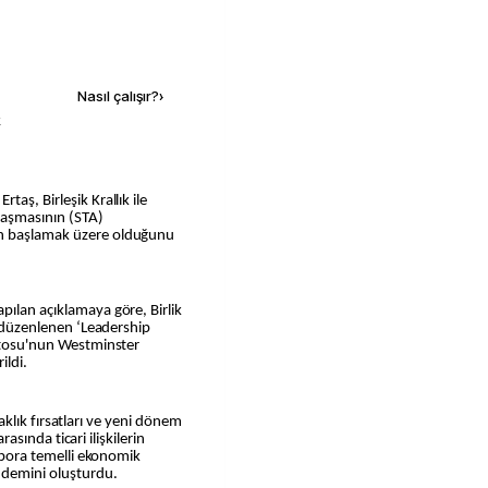
Kaynak ekle
Nasıl çalışır?
›
k
laşmasının (STA)
in başlamak üzere olduğunu
pılan açıklamaya göre, Birlik
an düzenlenen ‘Leadership
entosu'nun Westminster
ildi.
rtaklık fırsatları ve yeni dönem
arasında ticari ilişkilerin
aspora temelli ekonomik
ündemini oluşturdu.