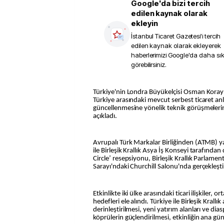
Google'da bizi tercih
edilen kaynak olarak
ekleyin
İstanbul Ticaret Gazetesi
'i tercih
edilen kaynak olarak ekleyerek
haberlerimizi Google'da daha sı
görebilirsiniz.
Türkiye'nin Londra Büyükelçisi Osman Koray Ertaş, Birleşik Krallık ile
Türkiye arasındaki mevcut serbest ticaret an
güncellenmesine yönelik teknik görüşmeler
açıkladı.
Avrupalı Türk Markalar Birliğinden (ATMB) ya
ile Birleşik Krallık Asya İş Konseyi tarafınd
Circle’ resepsiyonu, Birleşik Krallık Parlam
Sarayı'ndaki Churchill Salonu'nda gerçekleştir
Etkinlikte iki ülke arasındaki ticari ilişkiler, o
hedefleri ele alındı. Türkiye ile Birleşik Krallık 
derinleştirilmesi, yeni yatırım alanları ve di
köprülerin güçlendirilmesi, etkinliğin ana g