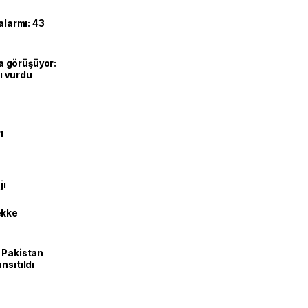
alarmı: 43
’la görüşüyor:
ı vurdu
ı
jı
ekke
e Pakistan
nsıtıldı