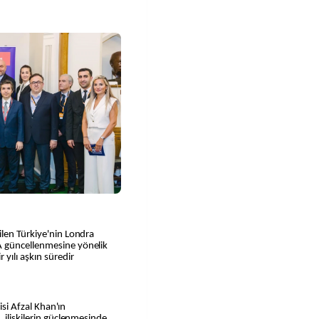
ilen Türkiye'nin Londra
A güncellenmesine yönelik
yılı aşkın süredir
isi Afzal Khan'ın
 ilişkilerin güçlenmesinde