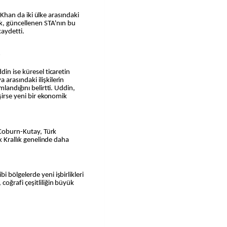
l Khan da iki ülke arasındaki
ak, güncellenen STA'nın bu
kaydetti.
İ
in ise küresel ticaretin
arasındaki ilişkilerin
mlandığını belirtti. Uddin,
şirse yeni bir ekonomik
a Coburn-Kutay, Türk
k Krallık genelinde daha
 bölgelerde yeni işbirlikleri
oğrafi çeşitliliğin büyük