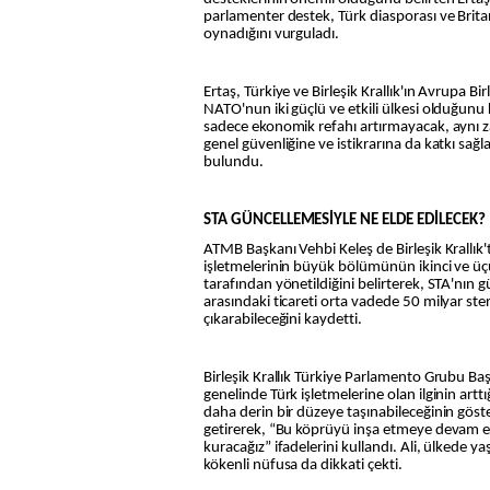
parlamenter destek, Türk diasporası ve Britan
oynadığını vurguladı.
Ertaş, Türkiye ve Birleşik Krallık'ın Avrupa Bi
NATO'nun iki güçlü ve etkili ülkesi olduğunu 
sadece ekonomik refahı artırmayacak, aynı 
genel güvenliğine ve istikrarına da katkı sa
bulundu.
STA GÜNCELLEMESİYLE NE ELDE EDİLECEK?
ATMB Başkanı Vehbi Keleş de Birleşik Krallık'
işletmelerinin büyük bölümünün ikinci ve üç
tarafından yönetildiğini belirterek, STA'nın g
arasındaki ticareti orta vadede 50 milyar ster
çıkarabileceğini kaydetti.
Birleşik Krallık Türkiye Parlamento Grubu Başk
genelinde Türk işletmelerine olan ilginin arttı
daha derin bir düzeye taşınabileceğinin göst
getirerek, “Bu köprüyü inşa etmeye devam ede
kuracağız” ifadelerini kullandı. Ali, ülkede y
kökenli nüfusa da dikkati çekti.