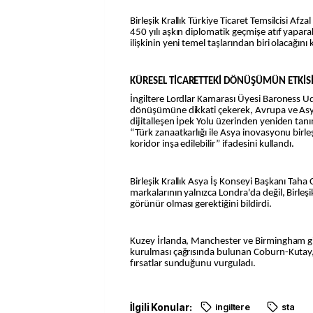
Birleşik Krallık Türkiye Ticaret Temsilcisi Afza
450 yılı aşkın diplomatik geçmişe atıf yapar
ilişkinin yeni temel taşlarından biri olacağını 
KÜRESEL TİCARETTEKİ DÖNÜŞÜMÜN ETKİS
İngiltere Lordlar Kamarası Üyesi Baroness Udd
dönüşümüne dikkati çekerek, Avrupa ve Asya 
dijitalleşen İpek Yolu üzerinden yeniden tanı
“Türk zanaatkarlığı ile Asya inovasyonu birle
koridor inşa edilebilir” ifadesini kullandı.
Birleşik Krallık Asya İş Konseyi Başkanı Tah
markalarının yalnızca Londra'da değil, Birleşi
görünür olması gerektiğini bildirdi.
Kuzey İrlanda, Manchester ve Birmingham gibi
kurulması çağrısında bulunan Coburn-Kutay, c
fırsatlar sunduğunu vurguladı.
İlgili Konular:
ingiltere
sta