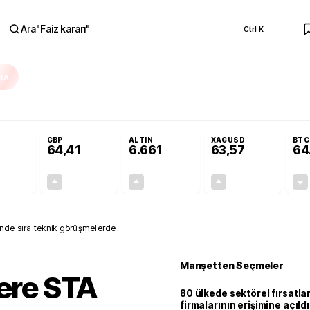
Ara
"
Faiz kararı
"
Ctrl K
RA
Adalet Komisyonu’nda kabul edildi
Terörsüz Türkiye Yasası teklifi Adalet K
GBP
ALTIN
XAGUSD
BTC
64,41
6.661
63,57
64
+0,32%
+0,38%
+2,59%
+3,37%
0,18
0,24
167,96
2,07
inde sıra teknik görüşmelerde
Manşetten Seçmeler
tere STA
80 ülkede sektörel fırsatla
firmalarının erişimine açıldı