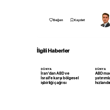
Beğen
Kaydet
İlgili Haberler
DÜNYA
DÜNYA
İran’dan ABD ve
ABD mad
İsrail’e karşı bölgesel
yatırımla
işbirliği çağrısı
hızlandı