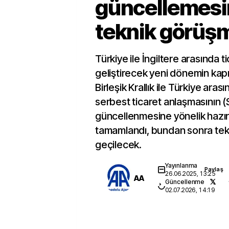
güncellemesi
teknik görüş
Türkiye ile İngiltere arasında tica
geliştirecek yeni dönemin kapıs
Birleşik Krallık ile Türkiye ara
serbest ticaret anlaşmasının 
güncellenmesine yönelik hazırl
tamamlandı, bundan sonra te
geçilecek.
Yayınlanma
Paylaş
26.06.2025, 13:25
AA
Güncellenme
02.07.2026, 14:19