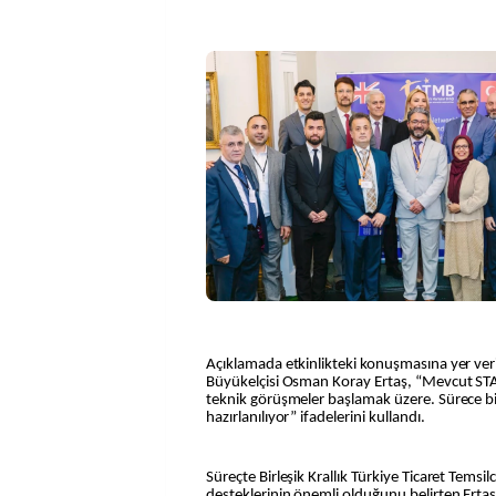
Açıklamada etkinlikteki konuşmasına yer ver
Büyükelçisi Osman Koray Ertaş, “Mevcut ST
teknik görüşmeler başlamak üzere. Sürece bir 
hazırlanılıyor” ifadelerini kullandı.
Süreçte Birleşik Krallık Türkiye Ticaret Temsilc
desteklerinin önemli olduğunu belirten Ertaş,