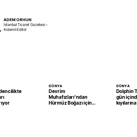
ADEM ORHUN
İstanbul Ticaret Gazetesi –
Kıdemli Editör
DÜNYA
DÜNYA
encilikte
Devrim
Dolphin T
rı
Muhafızları’ndan
gün içind
rıyor
Hürmüz Boğazı için
kıyılarına
şartlı açılma mesajı