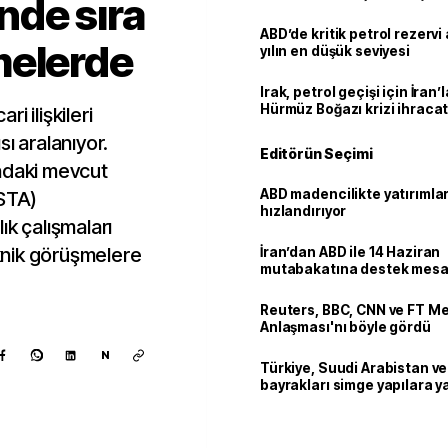
nde sıra
ABD’de kritik petrol rezervi 
melerde
yılın en düşük seviyesi
Irak, petrol geçişi için İran
Hürmüz Boğazı krizi ihracat
ri ilişkileri
ı aralanıyor.
Editörün Seçimi
sındaki mevcut
ABD madencilikte yatırımlar
(STA)
hızlandırıyor
ık çalışmaları
knik görüşmelere
İran’dan ABD ile 14 Haziran
mutabakatına destek mesa
Reuters, BBC, CNN ve FT M
Anlaşması'nı böyle gördü
N
Türkiye, Suudi Arabistan v
bayrakları simge yapılara ya