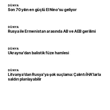
DÜNYA
Son 70 yılın en güçlü El Nino’su geliyor
DÜNYA
Rusya ile Ermenistan arasında AB ve AEB gerilimi
DÜNYA
Ukrayna’dan balistik füze hamlesi
DÜNYA
Litvanya’dan Rusya’ya şok suçlama: Çalıntı İHA’larla
saldırı planlayabilir