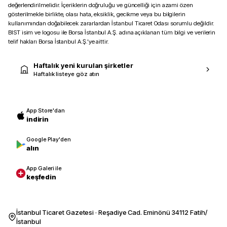
değerlendirilmelidir. İçeriklerin doğruluğu ve güncelliği için azami özen
gösterilmekle birlikte, olası hata, eksiklik, gecikme veya bu bilgilerin
kullanımından doğabilecek zararlardan İstanbul Ticaret Odası sorumlu değildir.
BIST isim ve logosu ile Borsa İstanbul A.Ş. adına açıklanan tüm bilgi ve verilerin
telif hakları Borsa İstanbul A.Ş.’ye aittir.
Haftalık yeni kurulan şirketler
Haftalık listeye göz atın
App Store'dan
indirin
Google Play'den
alın
App Galeri ile
keşfedin
İstanbul Ticaret Gazetesi · Reşadiye Cad. Eminönü 34112 Fatih/
İstanbul