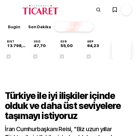
Bugün
Son Dakika
Finans
EKSTRA
BIST
USD
EUR
GBP
13.798,82
47,70
55,00
64,23
PİYASA
VERİLERİ
+0,70%
+0,16%
-0,02%
+0,08%
Dünya
Türkiye ile iyi ilişkiler içinde
olduk ve daha üst seviyelere
taşımayı istiyoruz
İran Cumhurbaşkanı Reisi, "Biz uzun yıllar