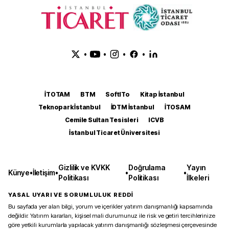
•
•
•
•
İTOTAM
BTM
SoftITo
Kitap İstanbul
Teknopark İstanbul
İDTM İstanbul
İTOSAM
Cemile Sultan Tesisleri
ICVB
İstanbul Ticaret Üniversitesi
Gizlilik ve KVKK
Doğrulama
Yayın
Künye
•
İletişim
•
•
•
Politikası
Politikası
İlkeleri
YASAL UYARI VE SORUMLULUK REDDİ
Bu sayfada yer alan bilgi, yorum ve içerikler yatırım danışmanlığı kapsamında
değildir. Yatırım kararları, kişisel mali durumunuz ile risk ve getiri tercihlerinize
göre yetkili kurumlarla yapılacak yatırım danışmanlığı sözleşmesi çerçevesinde