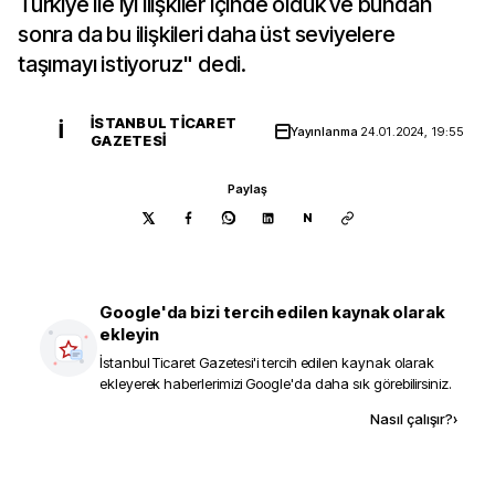
Türkiye ile iyi ilişkiler içinde olduk ve bundan
sonra da bu ilişkileri daha üst seviyelere
taşımayı istiyoruz" dedi.
İSTANBUL TICARET
İ
Yayınlanma
24.01.2024, 19:55
GAZETESI
Paylaş
N
Google'da bizi tercih edilen kaynak olarak
ekleyin
İstanbul Ticaret Gazetesi
'i tercih edilen kaynak olarak
ekleyerek haberlerimizi Google'da daha sık görebilirsiniz.
Kaynak ekle
Nasıl çalışır?
›