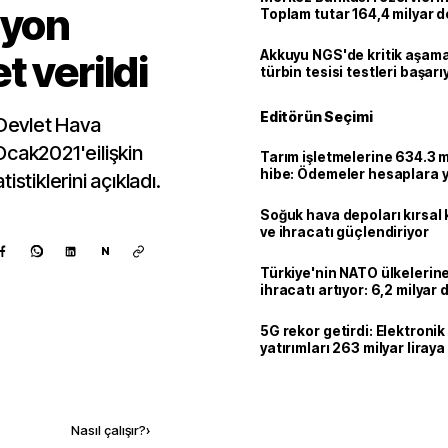
lyon
Toplam tutar 164,4 milyar d
 verildi
Akkuyu NGS'de kritik aşama:
türbin tesisi testleri başarı
tamamlandı
Editörün Seçimi
 Devlet Hava
Ocak2021'eilişkin
Tarım işletmelerine 634.3 m
hibe: Ödemeler hesaplara ya
stiklerini açıkladı.
Soğuk hava depoları kırsal 
ve ihracatı güçlendiriyor
N
Türkiye'nin NATO ülkeleri
ihracatı artıyor: 6,2 milyar d
milyar doları aştı
5G rekor getirdi: Elektroni
yatırımları 263 milyar liraya
Kaynak ekle
Nasıl çalışır?
›