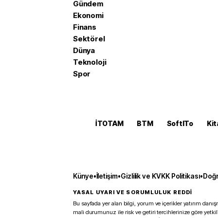
Gündem
Ekonomi
Finans
Sektörel
Dünya
Teknoloji
Spor
İTOTAM
BTM
SoftITo
Kit
Künye
•
İletişim
•
Gizlilik ve KVKK Politikası
•
Doğr
YASAL UYARI VE SORUMLULUK REDDİ
Bu sayfada yer alan bilgi, yorum ve içerikler yatırım danışm
mali durumunuz ile risk ve getiri tercihlerinize göre yetk