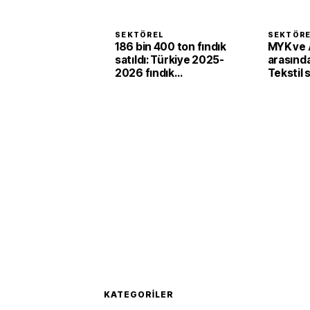
SEKTÖREL
SEKTÖR
186 bin 400 ton fındık
MYK ve
satıldı: Türkiye 2025-
arasında 
2026 fındık
Tekstil
sezonunda 2,4 milyar
'yeşil ve 
dolar gelir sağladı
dönüşü
KATEGORILER