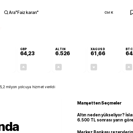
Ara
"
Faiz kararı
"
Ctrl K
RA
GBP
ALTIN
XAGUSD
BTC
64,23
6.526
61,66
64
+0,08%
+0,20%
+0,46%
-0,61%
0,04
0,13
29,74
-0,38
5,2 milyon yolcuya hizmet verildi
Manşetten Seçmeler
Altın neden yükseliyor? İs
6.500 TL sonrası yarın gör
ında
seviyeyi açıkladı: 2 ihtimal 
Merkez Bankası rezervlerin