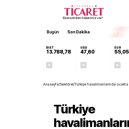
Ekonomiden haberiniz var!
Bugün
Son Dakika
Finans
EKST
BIST
USD
EUR
13.788,78
47,60
55,05
+0,63%
+0,06%
85,65
0,03
Anasayfa
/
Sektörel
/
Türkiye havalimanlarında ocakta 
Türkiye
havalimanlar