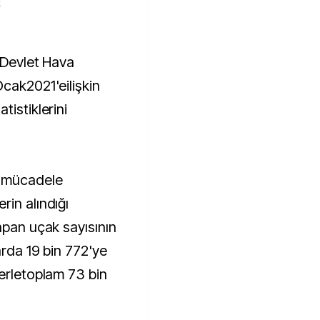
k
Ocak2021'eilişkin
tistiklerini
a mücadele
rin alındığı
apan uçak sayısının
arda 19 bin 772'ye
lerletoplam 73 bin