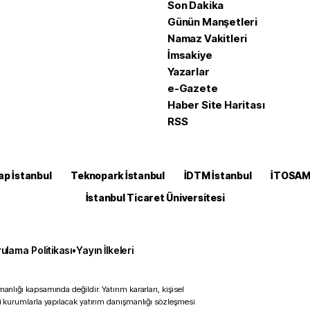
Son Dakika
Günün Manşetleri
Namaz Vakitleri
İmsakiye
Yazarlar
e-Gazete
Haber Site Haritası
RSS
ap İstanbul
Teknopark İstanbul
İDTM İstanbul
İTOSA
İstanbul Ticaret Üniversitesi
ulama Politikası
•
Yayın İlkeleri
anlığı kapsamında değildir. Yatırım kararları, kişisel
ili kurumlarla yapılacak yatırım danışmanlığı sözleşmesi