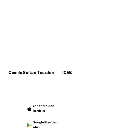
M
Cemile Sultan Tesisleri
ICVB
App Store'dan
indirin
Google Play'den
alın