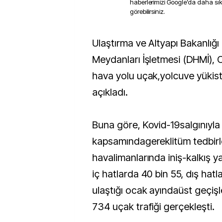
haberlerimizi Google'da daha sı
görebilirsiniz.
Ulaştırma ve Altyapı Bakanlığı Devlet Hava
Meydanları İşletmesi (DHMİ), 
hava yolu uçak,yolcuve yükista
açıkladı.
Buna göre, Kovid-19salgınıyl
kapsamındagereklitüm tedbirle
havalimanlarında iniş-kalkış y
iç hatlarda 40 bin 55, dış hatl
ulaştığı ocak ayındaüst geçiş
734 uçak trafiği gerçekleşti.