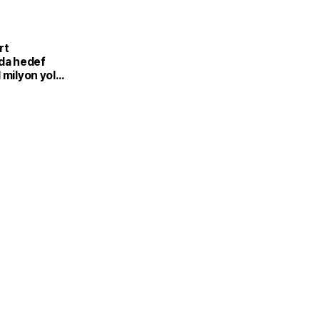
L
rt
'da hedef
 milyon yolcu
yatırımlar