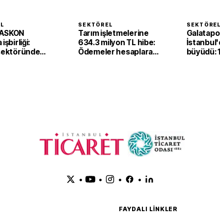
EL
SEKTÖREL
SEKTÖRE
 ASKON
Tarım işletmelerine
Galatapo
işbirliği:
634.3 milyon TL hibe:
İstanbul
 sektöründe
Ödemeler hesaplara
büyüdü: 1
dijital'
yatırıldı
için yeni 
m
yolda
•
•
•
•
FAYDALI LINKLER