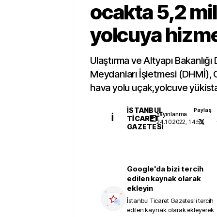
ocakta 5,2 mi
yolcuya hizmet
Ulaştırma ve Altyapı Bakanlığı
Meydanları İşletmesi (DHMİ), 
hava yolu uçak,yolcuve yükistati
İSTANBUL
Paylaş
Yayınlanma
İ
TICARET
24.10.2022, 14:53
GAZETESI
Google'da bizi tercih
edilen kaynak olarak
ekleyin
İstanbul Ticaret Gazetesi
'i tercih
edilen kaynak olarak ekleyerek