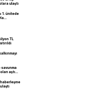
olara ulaştı
 1. ünitede
yla
ilyon TL
tırıldı
kalkınmayı
ne savunma
oları aştı
k haberleşme
 ulaştı