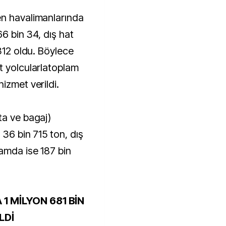
en havalimanlarında
66 bin 34, dış hat
 312 oldu. Böylece
t yolcularlatoplam
izmet verildi.
ta ve bagaj)
 36 bin 715 ton, dış
lamda ise 187 bin
1 MİLYON 681 BİN
LDİ