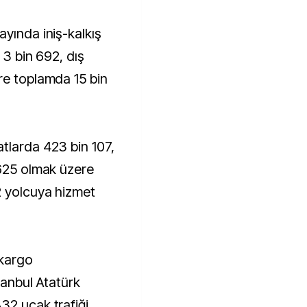
yında iniş-kalkış
 3 bin 692, dış
re toplamda 15 bin
tlarda 423 bin 107,
 625 olmak üzere
2 yolcuya hizmet
 kargo
tanbul Atatürk
32 uçak trafiği