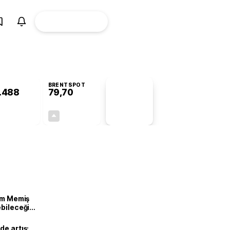
ÜYE
CANLI BORSA
Girişi
BRENTSPOT
.488
79,70
PİYASA
VERİLERİ
+0,45%
+1,00%
+0,00
0,79
lam Memiş
ebileceği
var
de artış: