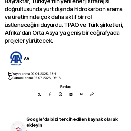
Bayraktar, Türkiye'nin yeni enerji stratejisi
doğrultusunda yurt dışında hidrokarbon arama
ve üretiminde çok daha aktif bir rol
üstleneceğini duyurdu. TPAO ve Türk şirketleri,
Afrika'dan Orta Asya'ya geniş bir coğrafyada
projeler yürütecek.
AA
Yayınlanma
09.04.2025, 13:41
Güncellenme
07.07.2026, 06:16
Paylaş
N
Google'da bizi tercih edilen kaynak olarak
ekleyin