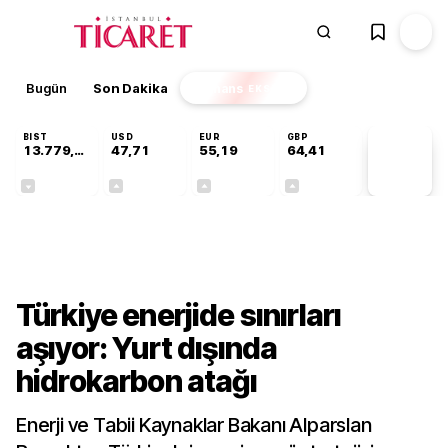
Bugün
Son Dakika
Finans
EKSTRA
BIST
USD
EUR
GBP
13.779,39
47,71
55,19
64,41
PİYASA
VERİLERİ
-0,14%
+0,18%
+0,32%
+0,38%
Gündem
Türkiye enerjide sınırları
aşıyor: Yurt dışında
hidrokarbon atağı
Enerji ve Tabii Kaynaklar Bakanı Alparslan