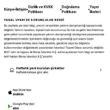
Gizlilik ve KVKK
Doğrulama
Yayın
Künye
•
İletişim
•
•
•
Politikası
Politikası
İlkeleri
YASAL UYARI VE SORUMLULUK REDDİ
Bu sayfada yer alan bilgi, yorum ve içerikler yatırım danışmanlığı kapsamında
değildir. Yatırım kararları, kişisel mali durumunuz ile risk ve getiri tercihlerinize
göre yetkili kurumlarla yapılacak yatırım danışmanlığı sözleşmesi çerçevesinde
değerlendirilmelidir. İçeriklerin doğruluğu ve güncelliği için azami özen
gösterilmekle birlikte, olası hata, eksiklik, gecikme veya bu bilgilerin
kullanımından doğabilecek zararlardan İstanbul Ticaret Odası sorumlu değildir.
BIST isim ve logosu ile Borsa İstanbul A.Ş. adına açıklanan tüm bilgi ve verilerin
telif hakları Borsa İstanbul A.Ş.’ye aittir.
Haftalık yeni kurulan şirketler
Haftalık listeye göz atın
App Store'dan
indirin
Google Play'den
alın