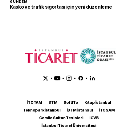
GÜNDEM
Kasko ve trafik sigortası için yeni düzenleme
•
•
•
•
İTOTAM
BTM
SoftITo
Kitap İstanbul
Teknopark İstanbul
İDTM İstanbul
İTOSAM
Cemile Sultan Tesisleri
ICVB
İstanbul Ticaret Üniversitesi