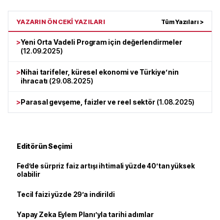
YAZARIN ÖNCEKİ YAZILARI
Tüm Yazıları >
>
Yeni Orta Vadeli Program için değerlendirmeler
(
12.09.2025
)
>
Nihai tarifeler, küresel ekonomi ve Türkiye’nin
ihracatı
(
29.08.2025
)
>
Parasal gevşeme, faizler ve reel sektör
(
1.08.2025
)
Editörün Seçimi
Fed’de sürpriz faiz artışı ihtimali yüzde 40’tan yüksek
olabilir
Tecil faizi yüzde 29’a indirildi
Yapay Zeka Eylem Planı’yla tarihi adımlar