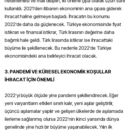
hedeflemesi ve mali disiplin, iki önemli çıpa olarak uzun süre
kullanıldı. 2021’den itibaren ekonominin ana çıpası giderek
ihracat haline gelmeye başladı. İhracatın bu konumu
2022’de daha da güçlenecek. Türkiye ekonomisinde fiyat
istikrarı ve finansal istikrar, Türk lirasının değerine daha
bağımlı hale geldi. Türk lirasında istikrar ise ihracattaki
büyüme ile şekillenecek. Bu nedenle 2022’de Türkiye
ekonomisindeki ana belirleyici ihracat olacak.
3. PANDEMİ VE KÜRESEL EKONOMİK KOŞULLAR
İHRACAT İÇİN ÖNEMLİ
2022’yi büyük ölçüde yine pandemi şekillendirecek. Eğer
yeni varyantların etkileri sınırlı kalır, yeni aşılar geliştirilir,
üçüncü aşılamalar yapılır ve gelişen ülkelerde de aşılamada
ilerleme sağlanmış olursa 2022’nin ikinci yarısında dünya
genelinde yine hızlı bir büyüme yaşanabilecek. Yılın ilk