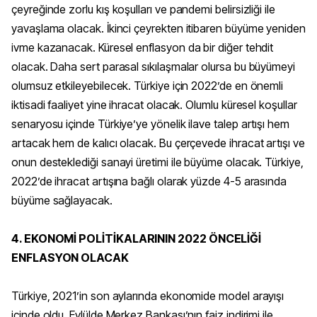
çeyreğinde zorlu kış koşulları ve pandemi belirsizliği ile
yavaşlama olacak. İkinci çeyrekten itibaren büyüme yeniden
ivme kazanacak. Küresel enflasyon da bir diğer tehdit
olacak. Daha sert parasal sıkılaşmalar olursa bu büyümeyi
olumsuz etkileyebilecek. Türkiye için 2022’de en önemli
iktisadi faaliyet yine ihracat olacak. Olumlu küresel koşullar
senaryosu içinde Türkiye’ye yönelik ilave talep artışı hem
artacak hem de kalıcı olacak. Bu çerçevede ihracat artışı ve
onun desteklediği sanayi üretimi ile büyüme olacak. Türkiye,
2022’de ihracat artışına bağlı olarak yüzde 4-5 arasında
büyüme sağlayacak.
4. EKONOMİ POLİTİKALARININ 2022 ÖNCELİĞİ
ENFLASYON OLACAK
Türkiye, 2021’in son aylarında ekonomide model arayışı
içinde oldu. Eylülde Merkez Bankası’nın faiz indirimi ile