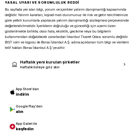
YASAL UYARI VE SORUMLULUK REDDİ
Bu sayfada yer alan bilgi, yorum ve içerikler yatırım danışmanlığı kapsamında
değildir. Yatırım kararları, kişisel mali durumunuz ile risk ve getiri tercihlerinize
göre yetkili kurumlarla yapılacak yatırım danışmanlığı sözleşmesi çerçevesinde
değerlendirilmelidir. İçeriklerin doğruluğu ve güncelliği için azami özen
gösterilmekle birlikte, olası hata, eksiklik, gecikme veya bu bilgilerin
kullanımından doğabilecek zararlardan İstanbul Ticaret Odası sorumlu değildir.
BIST isim ve logosu ile Borsa İstanbul A.Ş. adına açıklanan tüm bilgi ve verilerin
telif hakları Borsa İstanbul A.Ş.’ye aittir.
Haftalık yeni kurulan şirketler
Haftalık listeye göz atın
App Store'dan
indirin
Google Play'den
alın
App Galeri ile
keşfedin