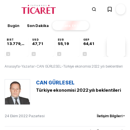
Bugün
Son Dakika
Finans
EKSTRA
BIST
USD
EUR
GBP
13.779,39
47,71
55,19
64,41
PİYASA
VERİLERİ
-0,14%
+0,18%
+0,32%
+0,38%
Anasayfa
>
Yazarlar
>
CAN GÜRLESEL
>
Türkiye ekonomisi 2022 yılı beklentileri
CAN GÜRLESEL
Türkiye ekonomisi 2022 yılı beklentileri
24 Ekim 2022 Pazartesi
İletişim Bilgileri