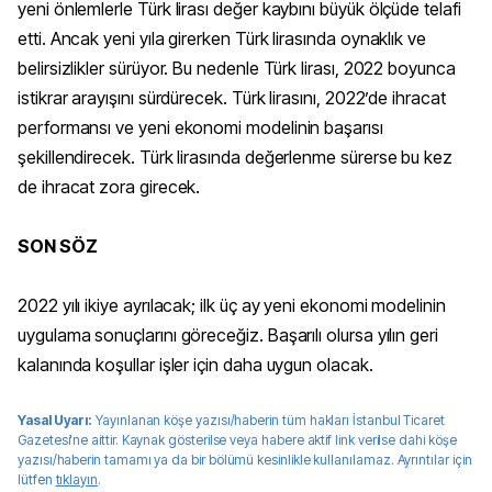
yeni önlemlerle Türk lirası değer kaybını büyük ölçüde telafi
etti. Ancak yeni yıla girerken Türk lirasında oynaklık ve
belirsizlikler sürüyor. Bu nedenle Türk lirası, 2022 boyunca
istikrar arayışını sürdürecek. Türk lirasını, 2022’de ihracat
performansı ve yeni ekonomi modelinin başarısı
şekillendirecek. Türk lirasında değerlenme sürerse bu kez
de ihracat zora girecek.
SON SÖZ
2022 yılı ikiye ayrılacak; ilk üç ay yeni ekonomi modelinin
uygulama sonuçlarını göreceğiz. Başarılı olursa yılın geri
kalanında koşullar işler için daha uygun olacak.
Yasal Uyarı:
Yayınlanan köşe yazısı/haberin tüm hakları
İstanbul Ticaret
Gazetesi
'ne aittir. Kaynak gösterilse veya habere aktif link verilse dahi köşe
yazısı/haberin tamamı ya da bir bölümü kesinlikle kullanılamaz. Ayrıntılar için
lütfen
tıklayın
.