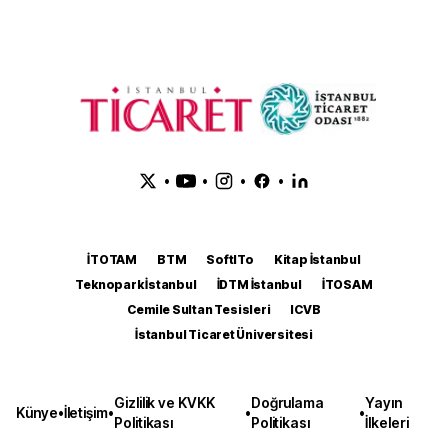
•
•
•
•
İTOTAM
BTM
SoftITo
Kitap İstanbul
Teknopark İstanbul
İDTM İstanbul
İTOSAM
Cemile Sultan Tesisleri
ICVB
İstanbul Ticaret Üniversitesi
Gizlilik ve KVKK
Doğrulama
Yayın
Künye
•
İletişim
•
•
•
Politikası
Politikası
İlkeleri