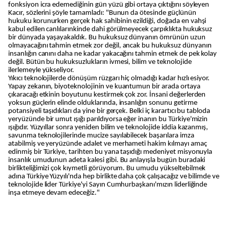
fonksiyon icra edemediğinin gün yüzü gibi ortaya çıktığını söyleyen
Kacır, sözlerini şöyle tamamladı: "Bunun da ötesinde güçlünün
hukuku korunurken gerçek hak sahibinin ezildiği, doğada en vahşi
kabul edilen canlılarınkinde dahi görülmeyecek çarpıklıkta hukuksuz
bir dünyada yaşayakaldık. Bu hukuksuz dünyanın ömrünün uzun
olmayacağını tahmin etmek zor değil, ancak bu hukuksuz dünyanın
insanlığın canını daha ne kadar yakacağını tahmin etmek de pek kolay
değil. Bütün bu hukuksuzlukların ivmesi, bilim ve teknolojide
ilerlemeyle yükseliyor.
Yıkıcı teknolojilerde dönüşüm rüzgarı hiç olmadığı kadar hızlı esiyor.
Yapay zekanın, biyoteknolojinin ve kuantumun bir arada ortaya
çıkaracağı etkinin boyutunu kestirmek çok zor. İnsani değerlerden
yoksun güçlerin elinde olduklarında, insanlığın sonunu getirme
potansiyeli taşıdıkları da yine bir gerçek. Belki iç karartıcı bu tabloda
yeryüzünde bir umut ışığı parıldıyorsa eğer inanın bu Türkiye'mizin
ışığıdır. Yüzyıllar sonra yeniden bilim ve teknolojide iddia kazanmış,
savunma teknolojilerinde mucize sayılabilecek başarılara imza
atabilmiş ve yeryüzünde adalet ve merhameti hakim kılmayı amaç
edinmiş bir Türkiye, tarihten bu yana taşıdığı medeniyet misyonuyla
insanlık umudunun adeta kalesi gibi. Bu anlayışla bugün buradaki
birlikteliğimizi çok kıymetli görüyorum. Bu umudu yükseltebilmek
adına Türkiye Yüzyılı'nda hep birlikte daha çok çalışacağız ve bilimde ve
teknolojide lider Türkiye'yi Sayın Cumhurbaşkanı'mızın liderliğinde
inşa etmeye devam edeceğiz."