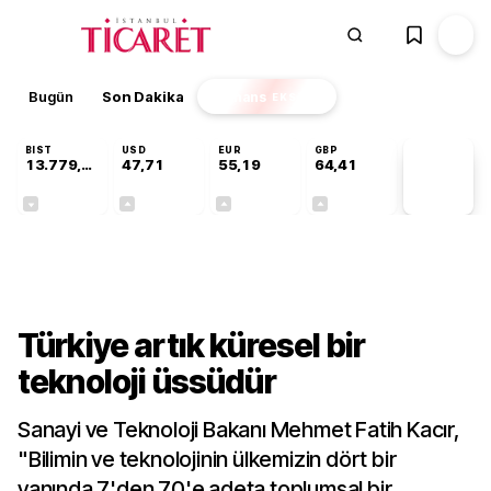
Bugün
Son Dakika
Finans
EKSTRA
BIST
USD
EUR
GBP
13.779,39
47,71
55,19
64,41
PİYASA
VERİLERİ
-0,14%
+0,18%
+0,32%
+0,38%
Teknoloji
Türkiye artık küresel bir
teknoloji üssüdür
Sanayi ve Teknoloji Bakanı Mehmet Fatih Kacır,
"Bilimin ve teknolojinin ülkemizin dört bir
yanında 7'den 70'e adeta toplumsal bir