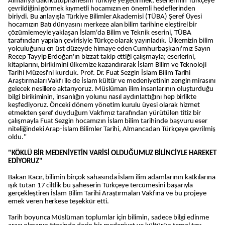
Almanya'daki kütüphanesini Türkiye'ye getirmek, eserlerinin Türkçeye
çevrildiğini görmek kıymetli hocamızın en önemli hedeflerinden
biriydi. Bu anlayışla Türkiye Bilimler Akademisi (TÜBA) Şeref Üyesi
hocamızın Batı dünyasını merkeze alan bilim tarihine eleştirel bir
çözümlemeyle yaklaşan İslam'da Bilim ve Teknik eserini, TÜBA
tarafından yapılan çevirisiyle Türkçe olarak yayınladık. Ülkemizin bilim
yolculuğunu en üst düzeyde himaye eden Cumhurbaşkanı'mız Sayın
Recep Tayyip Erdoğan'ın bizzat takip ettiği çalışmayla; eserlerini,
kitaplarını, birikimini ülkemize kazandırarak İslam Bilim ve Teknoloji
Tarihi Müzesi'ni kurduk. Prof. Dr. Fuat Sezgin İslam Bilim Tarihi
Araştırmaları Vakfı ile de İslam kültür ve medeniyetinin zengin mirasını
gelecek nesillere aktarıyoruz. Müslüman ilim insanlarının oluşturduğu
bilgi birikiminin, insanlığın yolunu nasıl aydınlattığını hep birlikte
keşfediyoruz. Önceki dönem yönetim kurulu üyesi olarak hizmet
etmekten şeref duyduğum Vakfımız tarafından yürütülen titiz bir
çalışmayla Fuat Sezgin hocamızın İslam bilim tarihinde başvuru eser
niteliğindeki Arap-İslam Bilimler Tarihi, Almancadan Türkçeye çevrilmiş
oldu."
"KÖKLÜ BİR MEDENİYETİN VARİSİ OLDUĞUMUZ BİLİNCİYLE HAREKET
EDİYORUZ"
Bakan Kacır, bilimin birçok sahasında İslam ilim adamlarının katkılarına
ışık tutan 17 ciltlik bu şaheserin Türkçeye tercümesini başarıyla
gerçekleştiren İslam Bilim Tarihi Araştırmaları Vakfına ve bu projeye
emek veren herkese teşekkür etti.
Tarih boyunca Müslüman toplumlar için bilimin, sadece bilgi edinme