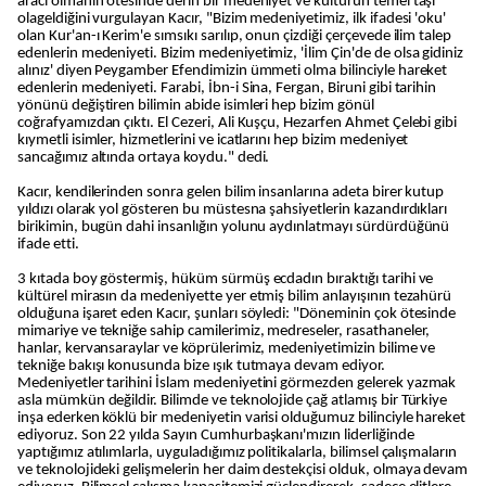
aracı olmanın ötesinde derin bir medeniyet ve kültürün temel taşı
olageldiğini vurgulayan Kacır, "Bizim medeniyetimiz, ilk ifadesi 'oku'
olan Kur'an-ı Kerim'e sımsıkı sarılıp, onun çizdiği çerçevede ilim talep
edenlerin medeniyeti. Bizim medeniyetimiz, 'İlim Çin'de de olsa gidiniz
alınız' diyen Peygamber Efendimizin ümmeti olma bilinciyle hareket
edenlerin medeniyeti. Farabi, İbn-i Sina, Fergan, Biruni gibi tarihin
yönünü değiştiren bilimin abide isimleri hep bizim gönül
coğrafyamızdan çıktı. El Cezeri, Ali Kuşçu, Hezarfen Ahmet Çelebi gibi
kıymetli isimler, hizmetlerini ve icatlarını hep bizim medeniyet
sancağımız altında ortaya koydu." dedi.
Kacır, kendilerinden sonra gelen bilim insanlarına adeta birer kutup
yıldızı olarak yol gösteren bu müstesna şahsiyetlerin kazandırdıkları
birikimin, bugün dahi insanlığın yolunu aydınlatmayı sürdürdüğünü
ifade etti.
3 kıtada boy göstermiş, hüküm sürmüş ecdadın bıraktığı tarihi ve
kültürel mirasın da medeniyette yer etmiş bilim anlayışının tezahürü
olduğuna işaret eden Kacır, şunları söyledi: "Döneminin çok ötesinde
mimariye ve tekniğe sahip camilerimiz, medreseler, rasathaneler,
hanlar, kervansaraylar ve köprülerimiz, medeniyetimizin bilime ve
tekniğe bakışı konusunda bize ışık tutmaya devam ediyor.
Medeniyetler tarihini İslam medeniyetini görmezden gelerek yazmak
asla mümkün değildir. Bilimde ve teknolojide çağ atlamış bir Türkiye
inşa ederken köklü bir medeniyetin varisi olduğumuz bilinciyle hareket
ediyoruz. Son 22 yılda Sayın Cumhurbaşkanı'mızın liderliğinde
yaptığımız atılımlarla, uyguladığımız politikalarla, bilimsel çalışmaların
ve teknolojideki gelişmelerin her daim destekçisi olduk, olmaya devam