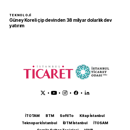
TEKNOLOJI
Güney Koreli çip devinden 38 milyar dolarlık dev
yatırım
•
•
•
•
İTOTAM
BTM
SoftITo
Kitap İstanbul
Teknopark İstanbul
İDTM İstanbul
İTOSAM