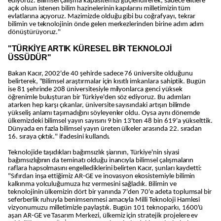
ediyoruz. Bilimsel çalışma kapasitemizi güçlendirerek, sadece elitlere
açık olsun istenen bilim hazinelerinin kapılarını milletimizin tüm
evlatlarına açıyoruz. Mazimizde olduğu gibi bu coğrafyayı, tekrar
bilimin ve teknolojinin önde gelen merkezlerinden birine adım adım
dönüştürüyoruz."
"TÜRKİYE ARTIK KÜRESEL BİR TEKNOLOJİ
ÜSSÜDÜR"
Bakan Kacır, 2002'de 40 şehirde sadece 76 üniversite olduğunu
belirterek, "Bilimsel araştırmalar için kısıtlı imkanlara sahiptik. Bugün
ise 81 şehrinde 208 üniversitesiyle milyonlarca genci yüksek
öğrenimle buluşturan bir Türkiye'den söz ediyoruz. Bu adımları
atarken hep karşı çıkanlar, üniversite sayısındaki artışın bilimde
yükseliş anlamı taşımadığını söyleyenler oldu. Oysa aynı dönemde
ülkemizdeki bilimsel yayın sayısını 9 bin 13'ten 48 bin 619'a yükselttik.
Dünyada en fazla bilimsel yayın üreten ülkeler arasında 22. sıradan
16. sıraya çıktık." ifadesini kullandı.
Teknolojide taşıdıkları bağımsızlık şiarının, Türkiye'nin siyasi
bağımsızlığının da teminatı olduğu inancıyla bilimsel çalışmaların
raflara hapsolmasını engellediklerini belirten Kacır, şunları kaydetti:
"Sıfırdan inşa ettiğimiz AR-GE ve inovasyon ekosistemiyle bilimin
kalkınma yolculuğumuza hız vermesini sağladık. Bilimin ve
teknolojinin ülkemizin dört bir yanında 7'den 70'e adeta toplumsal bir
seferberlik ruhuyla benimsenmesi amacıyla Milli Teknoloji Hamlesi
vizyonumuzu milletimizle paylaştık. Bugün 101 teknoparkı, 1600'ü
aşan AR-GE ve Tasarım Merkezi, ülkemiz için stratejik projelere ev