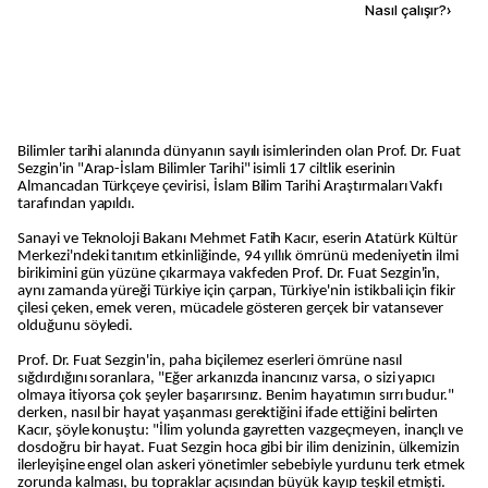
Kaynak ekle
Nasıl çalışır?
›
Bilimler tarihi alanında dünyanın sayılı isimlerinden olan Prof. Dr. Fuat
Sezgin'in "Arap-İslam Bilimler Tarihi" isimli 17 ciltlik eserinin
Almancadan Türkçeye çevirisi, İslam Bilim Tarihi Araştırmaları Vakfı
tarafından yapıldı.
Sanayi ve Teknoloji Bakanı Mehmet Fatih Kacır, eserin Atatürk Kültür
Merkezi'ndeki tanıtım etkinliğinde, 94 yıllık ömrünü medeniyetin ilmi
birikimini gün yüzüne çıkarmaya vakfeden Prof. Dr. Fuat Sezgin'in,
aynı zamanda yüreği Türkiye için çarpan, Türkiye'nin istikbali için fikir
çilesi çeken, emek veren, mücadele gösteren gerçek bir vatansever
olduğunu söyledi.
Prof. Dr. Fuat Sezgin'in, paha biçilemez eserleri ömrüne nasıl
sığdırdığını soranlara, "Eğer arkanızda inancınız varsa, o sizi yapıcı
olmaya itiyorsa çok şeyler başarırsınız. Benim hayatımın sırrı budur."
derken, nasıl bir hayat yaşanması gerektiğini ifade ettiğini belirten
Kacır, şöyle konuştu: "İlim yolunda gayretten vazgeçmeyen, inançlı ve
dosdoğru bir hayat. Fuat Sezgin hoca gibi bir ilim denizinin, ülkemizin
ilerleyişine engel olan askeri yönetimler sebebiyle yurdunu terk etmek
zorunda kalması, bu topraklar açısından büyük kayıp teşkil etmişti.