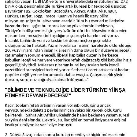
sahipliği yapan TÜBİTAK ve tüm üniversitelerdeki enstitülerimiz, 272
bin AR-GE personelimizle Türkiye artık küresel bir teknoloji üssüdür.
Bayraktar TB2, Gökdoğan, Bozdoğan, Akıncı, Anka, Aksungur,
Hürkuş, Hürjet, Togg, İmece, Kaan ve insanlı ilk uzay bilim
misyonumuz işte bu altyapının eseridir. Tüm bu eserleri milletimize
kazandırırken, ışığın bu topraklardan yükselmesini bekleyen,
Türkiye'nin düşmemesi için yeryüzünün dört bir köşesinde dua eden
masumların mesuliyetini taşıdığımız şuuruyla hareket ediyoruz.
İnsanlık tarihinde yeni ve keskin bir dönemeçten geçmekte
olduğumuz bir hakikat. Yüz milyonlarca insanın harplerde öldürüldüğü
20. yüzyılın ardından insanlık ailesinin daha olgun bir düzeye erişeceği,
çatışmaların sönümleneceği, liberal kapitalist düzenin herkesçe
kabullenileceği ve her yere yeterince refah dağıtacağı gibi kabuller hızla
geçerliliğini yitirdi. Müesses nizamın kural koyucuları hızla kendi
vazettikleri prensipleri terk ediyorlar. Serbest ticaret artık eskisi kadar
popüler değil, yerine korumacılık daha revaçta. Çatışmasızlık şöyle
dursun, sorunsuz coğrafya kalmadı dünyada."
"BİLİMDE VE TEKNOLOJİDE LİDER TÜRKİYE'Yİ İNŞA
ETMEYE DEVAM EDECEĞİZ"
Kacır, toplam refah artışının yaşanıyor gibi olduğunu ancak
yeryüzündeki adaletsiz paylaşımın can yakıcı bir gerçek olduğunu
belirterek, "Sahra Altı Afrika ülkelerinde halen beklenen yaşam süresi
50 yılın dahi altında. Elektrik, su, ilaç gibi en temel ihtiyaçlara erişimi
kısıtlı yüz milyonlar var." diye konuştu.
2. Dünya Savaşı'ndan sonra kurulan neredeyse hiçbir müessesenin