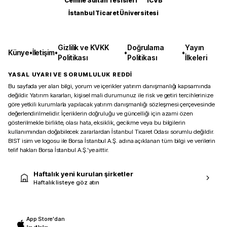
Cemile Sultan Tesisleri
ICVB
İstanbul Ticaret Üniversitesi
Gizlilik ve KVKK
Doğrulama
Yayın
Künye
•
İletişim
•
•
•
Politikası
Politikası
İlkeleri
YASAL UYARI VE SORUMLULUK REDDİ
Bu sayfada yer alan bilgi, yorum ve içerikler yatırım danışmanlığı kapsamında
değildir. Yatırım kararları, kişisel mali durumunuz ile risk ve getiri tercihlerinize
göre yetkili kurumlarla yapılacak yatırım danışmanlığı sözleşmesi çerçevesinde
değerlendirilmelidir. İçeriklerin doğruluğu ve güncelliği için azami özen
gösterilmekle birlikte, olası hata, eksiklik, gecikme veya bu bilgilerin
kullanımından doğabilecek zararlardan İstanbul Ticaret Odası sorumlu değildir.
BIST isim ve logosu ile Borsa İstanbul A.Ş. adına açıklanan tüm bilgi ve verilerin
telif hakları Borsa İstanbul A.Ş.’ye aittir.
Haftalık yeni kurulan şirketler
Haftalık listeye göz atın
App Store'dan