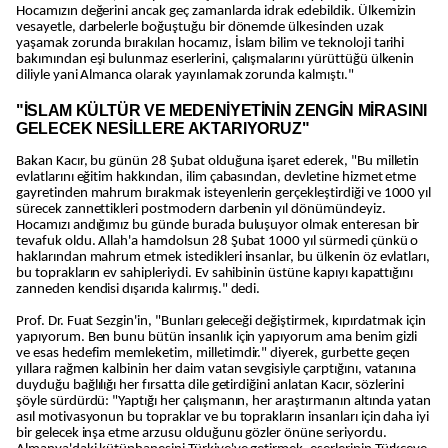
Hocamızın değerini ancak geç zamanlarda idrak edebildik. Ülkemizin
vesayetle, darbelerle boğuştuğu bir dönemde ülkesinden uzak
yaşamak zorunda bırakılan hocamız, İslam bilim ve teknoloji tarihi
bakımından eşi bulunmaz eserlerini, çalışmalarını yürüttüğü ülkenin
diliyle yani Almanca olarak yayınlamak zorunda kalmıştı."
"İSLAM KÜLTÜR VE MEDENİYETİNİN ZENGİN MİRASINI
GELECEK NESİLLERE AKTARIYORUZ"
Bakan Kacır, bu günün 28 Şubat olduğuna işaret ederek, "Bu milletin
evlatlarını eğitim hakkından, ilim çabasından, devletine hizmet etme
gayretinden mahrum bırakmak isteyenlerin gerçekleştirdiği ve 1000 yıl
sürecek zannettikleri postmodern darbenin yıl dönümündeyiz.
Hocamızı andığımız bu günde burada buluşuyor olmak enteresan bir
tevafuk oldu. Allah'a hamdolsun 28 Şubat 1000 yıl sürmedi çünkü o
haklarından mahrum etmek istedikleri insanlar, bu ülkenin öz evlatları,
bu toprakların ev sahipleriydi. Ev sahibinin üstüne kapıyı kapattığını
zanneden kendisi dışarıda kalırmış." dedi.
Prof. Dr. Fuat Sezgin'in, "Bunları geleceği değiştirmek, kıpırdatmak için
yapıyorum. Ben bunu bütün insanlık için yapıyorum ama benim gizli
ve esas hedefim memleketim, milletimdir." diyerek, gurbette geçen
yıllara rağmen kalbinin her daim vatan sevgisiyle çarptığını, vatanına
duyduğu bağlılığı her fırsatta dile getirdiğini anlatan Kacır, sözlerini
şöyle sürdürdü: "Yaptığı her çalışmanın, her araştırmanın altında yatan
asıl motivasyonun bu topraklar ve bu toprakların insanları için daha iyi
bir gelecek inşa etme arzusu olduğunu gözler önüne seriyordu.