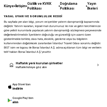
Gizlilik ve KVKK
Doğrulama
Yayın
Künye
•
İletişim
•
•
•
Politikası
Politikası
İlkeleri
YASAL UYARI VE SORUMLULUK REDDİ
Bu sayfada yer alan bilgi, yorum ve içerikler yatırım danışmanlığı kapsamında
değildir. Yatırım kararları, kişisel mali durumunuz ile risk ve getiri tercihlerinize
göre yetkili kurumlarla yapılacak yatırım danışmanlığı sözleşmesi çerçevesinde
değerlendirilmelidir. İçeriklerin doğruluğu ve güncelliği için azami özen
gösterilmekle birlikte, olası hata, eksiklik, gecikme veya bu bilgilerin
kullanımından doğabilecek zararlardan İstanbul Ticaret Odası sorumlu değildir.
BIST isim ve logosu ile Borsa İstanbul A.Ş. adına açıklanan tüm bilgi ve verilerin
telif hakları Borsa İstanbul A.Ş.’ye aittir.
Haftalık yeni kurulan şirketler
Haftalık listeye göz atın
App Store'dan
indirin
Google Play'den
alın