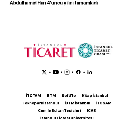
Abdülhamid Han 4'üncü yılını tamamladı
•
•
•
•
İTOTAM
BTM
SoftITo
Kitap İstanbul
Teknopark İstanbul
İDTM İstanbul
İTOSAM
Cemile Sultan Tesisleri
ICVB
İstanbul Ticaret Üniversitesi