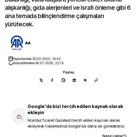
alışkanlığı, gıda alerjenleri ve israfı önleme gibi 6
ana temada bilinçlendirme çalışmaları
yürütecek.
AA
Yayınlanma
30.03.2025, 16:42
Güncellenme
06.07.2026, 22:15
Paylaş
N
Google'da bizi tercih edilen kaynak olarak
ekleyin
İstanbul Ticaret Gazetesi
'i tercih edilen kaynak olarak
ekleyerek haberlerimizi Google'da daha sık görebilirsiniz.
Kaynak ekle
Nasıl çalışır?
›