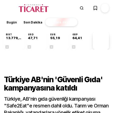
Bugün
Son Dakika
Finans
EKSTRA
BIST
USD
EUR
GBP
13.779,39
47,71
55,19
64,41
PİYASA
VERİLERİ
-0,14%
+0,18%
+0,32%
+0,38%
Gündem
Türkiye AB'nin 'Güvenli Gıda'
kampanyasına katıldı
Türkiye, AB'nin gıda güvenliği kampanyası
"Safe2Eat"e resmen dahil oldu. Tarım ve Orman
Bakanlığı, vatandaşlara yönelik etiket okuma