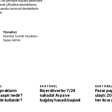
ak ve çevreye duyarlı alternatif
larak çiftçilere destekleme
samda tarımsal desteklerin
ti.
Yönetici
İstanbul Ticaret Gazetesi –
Süper Admin
EL
SEKTÖREL
SEKTÖRE
prakların
Biçerdöverler 7/24
Pazar pay
aspir nedir?
sahada! Arpa ve
ulaştı: 2
e kullanılır?
buğday hasadı başladı
her iki ar
elektrikli