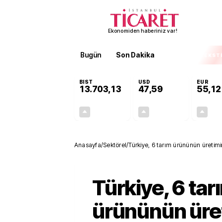
Ekonomiden haberiniz var!
Bugün
Son Dakika
Finans
EKST
BIST
USD
EUR
13.703,13
47,59
55,12
+0,11%
+0,04%
15,20
0,02
Anasayfa
/
Sektörel
/
Türkiye, 6 tarım ürününün üretimi
Türkiye, 6 tar
ürününün üre