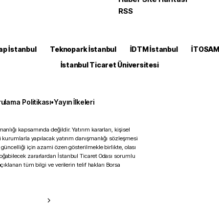
RSS
ap İstanbul
Teknopark İstanbul
İDTM İstanbul
İTOSA
İstanbul Ticaret Üniversitesi
ulama Politikası
•
Yayın İlkeleri
anlığı kapsamında değildir. Yatırım kararları, kişisel
ili kurumlarla yapılacak yatırım danışmanlığı sözleşmesi
 güncelliği için azami özen gösterilmekle birlikte, olası
doğabilecek zararlardan İstanbul Ticaret Odası sorumlu
çıklanan tüm bilgi ve verilerin telif hakları Borsa