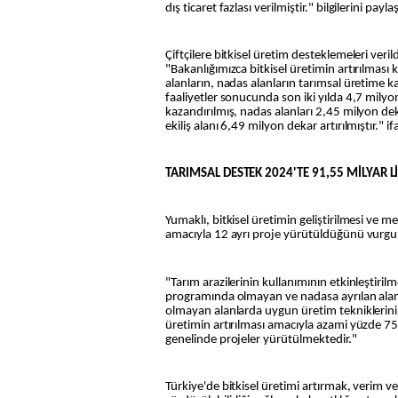
dış ticaret fazlası verilmiştir." bilgilerini paylaş
Çiftçilere bitkisel üretim desteklemeleri veril
"Bakanlığımızca bitkisel üretimin artırılması
alanların, nadas alanların tarımsal üretime k
faaliyetler sonucunda son iki yılda 4,7 mily
kazandırılmış, nadas alanları 2,45 milyon dekar
ekiliş alanı 6,49 milyon dekar artırılmıştır." if
TARIMSAL DESTEK 2024'TE 91,55 MİLYAR L
Yumaklı, bitkisel üretimin geliştirilmesi ve me
amacıyla 12 ayrı proje yürütüldüğünü vurgul
"Tarım arazilerinin kullanımının etkinleştiril
programında olmayan ve nadasa ayrılan alanl
olmayan alanlarda uygun üretim tekniklerini 
üretimin artırılması amacıyla azami yüzde 75'
genelinde projeler yürütülmektedir."
Türkiye'de bitkisel üretimi artırmak, verim v