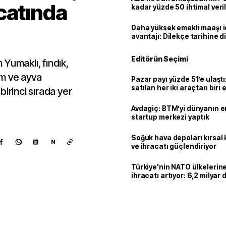
catında
kadar yüzde 50 ihtimal veril
Daha yüksek emekli maaşı 
avantajı: Dilekçe tarihine d
Editörün Seçimi
Yumaklı, fındık,
züm ve ayva
Pazar payı yüzde 51’e ulaşt
satılan her iki araçtan biri e
irinci sırada yer
hibrit
Avdagiç: BTM’yi dünyanın en 
startup merkezi yaptık
Soğuk hava depoları kırsal 
N
ve ihracatı güçlendiriyor
Türkiye'nin NATO ülkeleri
ihracatı artıyor: 6,2 milyar d
milyar doları aştı
Kaynak ekle