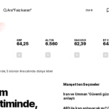
Ara
"
Faiz kararı
"
Ctrl K
RA
GBP
ALTIN
XAGUSD
BTC
64,25
6.560
62,39
64
+0,21%
+0,24%
+0,99%
+0,56%
0,11
0,15
64,16
0,35
nde, 5 ürünün ihracatında dünya lideri
Manşetten Seçmeler
ım
İran ve Umman 'Güvenli güz
anlaştı
timinde,
ABD ile İran anlaşacak mı?