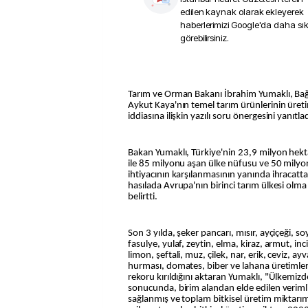
edilen kaynak olarak ekleyerek
haberlerimizi Google'da daha sı
görebilirsiniz.
Tarım ve Orman Bakanı İbrahim Yumaklı, Bağı
Aykut Kaya'nın temel tarım ürünlerinin üret
iddiasına ilişkin yazılı soru önergesini yanıtlad
Bakan Yumaklı, Türkiye'nin 23,9 milyon hektar
ile 85 milyonu aşan ülke nüfusu ve 50 milyon
ihtiyacının karşılanmasının yanında ihracatt
hasılada Avrupa'nın birinci tarım ülkesi olma 
belirtti.
Son 3 yılda, şeker pancarı, mısır, ayçiçeği, 
fasulye, yulaf, zeytin, elma, kiraz, armut, inc
limon, şeftali, muz, çilek, nar, erik, ceviz, a
hurması, domates, biber ve lahana üretimle
rekoru kırıldığını aktaran Yumaklı, "Ülkemizd
sonucunda, birim alandan elde edilen verimlil
sağlanmış ve toplam bitkisel üretim miktarım