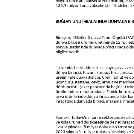
milyon ton olan bitkisel üretim miktarı, 202
136,9 milyon tona yükselmiştir." ifadelerini 
BUĞDAY UNU İHRACATINDA DÜNYADA BİR
Birleşmiş Milletler Gıda ve Tarım Örgütü (FAO
dünya bitkisel ürünler üretiminde 12'nci, s
meyve üretiminde dünyada 6'ncı sırada oldu
bilgileri verdi:
"Ülkemiz, fındık, kiraz, incir, kayısı, ayva v
dünya birincisi. Kavun, karpuz, hıyar, pırasa
üretiminde dünya ikincisi. Çilek, nohut ve
üçüncüsü. Kestane, ceviz, armut ve mercim
dördüncüsü. Şeker pancarında beşinci. Üzüm
üretiminde yedinci sıradadır. Fındık, kuru kay
ayva ürünlerinde dünya ihracatında lider k
ihracatında dünyada birinci, makama ihracatı
Yumaklı, Türkiye'nin tarım sektöründe yurt içi
ve gıda ürünleri dış ticaretinde de net ihraca
"2002 yılında 3,8 milyar dolar olan tarım ve 
2023 yılında 31 milyar dolara yükselmiş ve 2