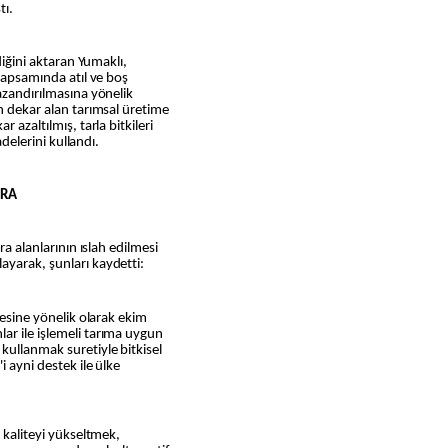
tı.
diğini aktaran Yumaklı,
 kapsamında atıl ve boş
azandırılmasına yönelik
on dekar alan tarımsal üretime
 azaltılmış, tarla bitkileri
adelerini kullandı.
İRA
ra alanlarının ıslah edilmesi
ayarak, şunları kaydetti:
mesine yönelik olarak ekim
ar ile işlemeli tarıma uygun
kullanmak suretiyle bitkisel
i ayni destek ile ülke
e kaliteyi yükseltmek,