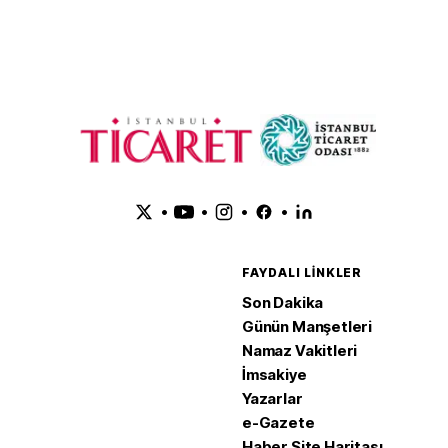
•
•
•
•
FAYDALI LINKLER
Son Dakika
Günün Manşetleri
Namaz Vakitleri
İmsakiye
Yazarlar
e-Gazete
Haber Site Haritası