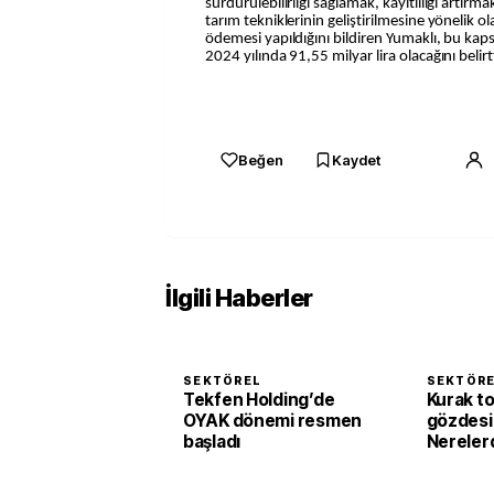
sürdürülebilirliği sağlamak, kayıtlılığı artırm
tarım tekniklerinin geliştirilmesine yönelik o
ödemesi yapıldığını bildiren Yumaklı, bu kap
2024 yılında 91,55 milyar lira olacağını belirt
Beğen
Kaydet
İlgili Haberler
SEKTÖREL
SEKTÖR
Tekfen Holding’de
Kurak to
OYAK dönemi resmen
gözdesi 
başladı
Nerelerd