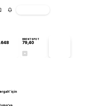
ÜYE
CANLI BORSA
Girişi
BRENTSPOT
.648
79,40
PİYASA
VERİLERİ
+0,29%
+0,62%
+0,00
0,49
ergah' için
 Cuma’ya