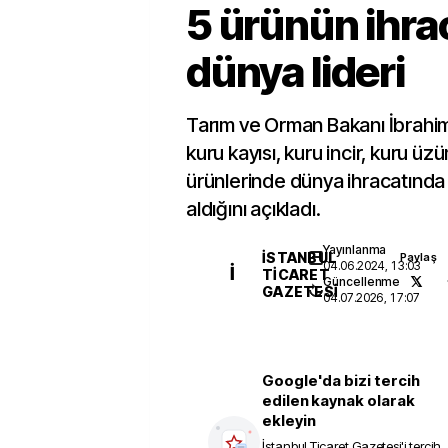
5 ürünün ihra
dünya lideri
Tarım ve Orman Bakanı İbrahim 
kuru kayısı, kuru incir, kuru ü
ürünlerinde dünya ihracatında b
aldığını açıkladı.
Yayınlanma
İSTANBUL
Paylaş
04.06.2024, 13:03
İ
TICARET
Güncellenme
GAZETESI
04.07.2026, 17:07
Google'da bizi tercih
edilen kaynak olarak
ekleyin
İstanbul Ticaret Gazetesi
'i tercih