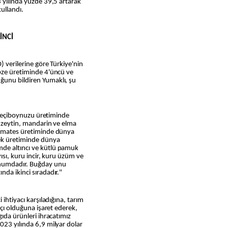
3 yılında yüzde 39,5 artarak
kullandı.
İNCİ
) verilerine göre Türkiye'nin
ebze üretiminde 4'üncü ve
ğunu bildiren Yumaklı, şu
e keçiboynuzu üretiminde
, zeytin, mandarin ve elma
 domates üretiminde dünya
ek üretiminde dünya
de altıncı ve kütlü pamuk
ısı, kuru incir, kuru üzüm ve
onumdadır. Buğday unu
nda ikinci sıradadır."
 ihtiyacı karşıladığına, tarım
tçı olduğuna işaret ederek,
gıda ürünleri ihracatımız
023 yılında 6,9 milyar dolar