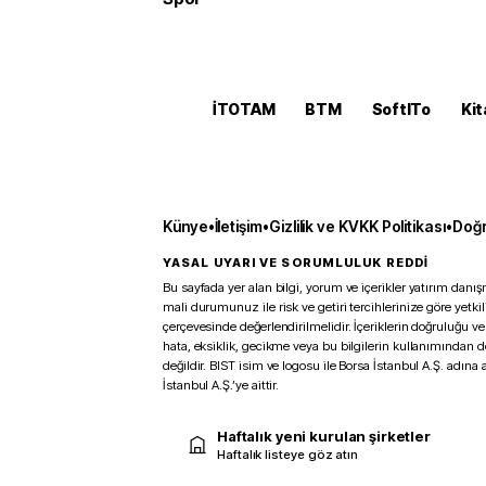
İTOTAM
BTM
SoftITo
Kit
Künye
•
İletişim
•
Gizlilik ve KVKK Politikası
•
Doğr
YASAL UYARI VE SORUMLULUK REDDİ
Bu sayfada yer alan bilgi, yorum ve içerikler yatırım danışm
mali durumunuz ile risk ve getiri tercihlerinize göre yetk
çerçevesinde değerlendirilmelidir. İçeriklerin doğruluğu ve
hata, eksiklik, gecikme veya bu bilgilerin kullanımından 
değildir. BIST isim ve logosu ile Borsa İstanbul A.Ş. adına a
İstanbul A.Ş.’ye aittir.
Haftalık yeni kurulan şirketler
Haftalık listeye göz atın