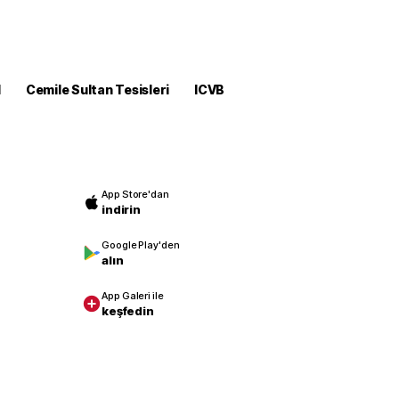
M
Cemile Sultan Tesisleri
ICVB
App Store'dan
indirin
Google Play'den
alın
App Galeri ile
keşfedin