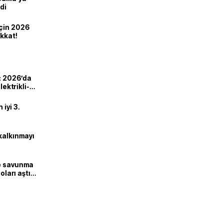
di
için 2026
ikkat!
ı: 2026’da
lektrikli-
iyi 3.
kalkınmayı
ne savunma
oları aştı