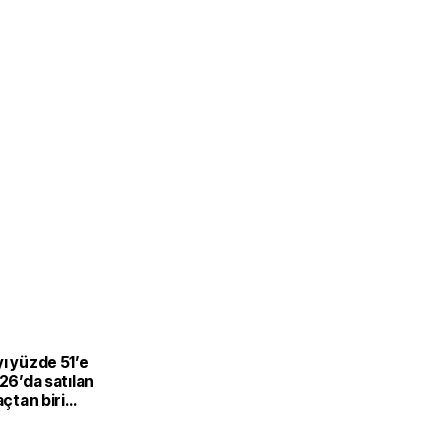
L
ı yüzde 51’e
026’da satılan
açtan biri
-hibrit