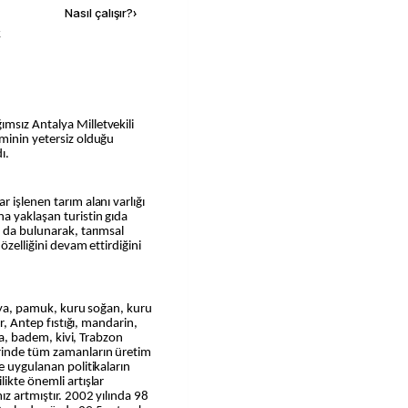
Nasıl çalışır?
›
k
msız Antalya Milletvekili
iminin yetersiz olduğu
ı.
 işlenen tarım alanı varlığı
a yaklaşan turistin gıda
a da bulunarak, tarımsal
özelliğini devam ettirdiğini
soya, pamuk, kuru soğan, kuru
ir, Antep fıstığı, mandarin,
yva, badem, kivi, Trabzon
rinde tüm zamanların üretim
e uygulanan politikaların
ikte önemli artışlar
ız artmıştır. 2002 yılında 98