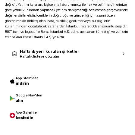
değildir. Yatırım kararları, kişisel mali durumunuz ile risk ve getiri tercihlerinize
göre yetkili kurumlarla yapılacak yatırım danışmanlığı sözleşmesi çerçevesinde
değerlendirilmelidir. İçeriklerin doğruluğu ve güncelliği için azami özen
gösterilmekle birlikte, olası hata, eksiklik, gecikme veya bu bilgilerin
kullanımından doğabilecek zararlardan İstanbul Ticaret Odası sorumlu değildir.
BIST isim ve logosu ile Borsa İstanbul A.Ş. adına açıklanan tüm bilgi ve verilerin
telif hakları Borsa İstanbul A.Ş.’ye aittir.
Haftalık yeni kurulan şirketler
Haftalık listeye göz atın
App Store'dan
indirin
Google Play'den
alın
App Galeri ile
keşfedin