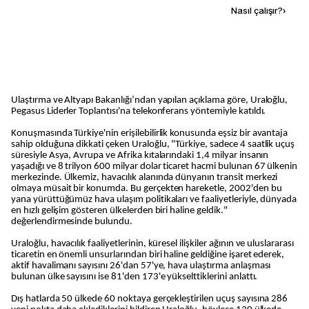
Kaynak ekle
Nasıl çalışır?
›
Ulaştırma ve Altyapı Bakanlığı’ndan yapılan açıklama göre, Uraloğlu,
Pegasus Liderler Toplantısı'na telekonferans yöntemiyle katıldı.
Konuşmasında Türkiye'nin erişilebilirlik konusunda eşsiz bir avantaja
sahip olduğuna dikkati çeken Uraloğlu, "Türkiye, sadece 4 saatlik uçuş
süresiyle Asya, Avrupa ve Afrika kıtalarındaki 1,4 milyar insanın
yaşadığı ve 8 trilyon 600 milyar dolar ticaret hacmi bulunan 67 ülkenin
merkezinde. Ülkemiz, havacılık alanında dünyanın transit merkezi
olmaya müsait bir konumda. Bu gerçekten hareketle, 2002'den bu
yana yürüttüğümüz hava ulaşım politikaları ve faaliyetleriyle, dünyada
en hızlı gelişim gösteren ülkelerden biri haline geldik."
değerlendirmesinde bulundu.
Uraloğlu, havacılık faaliyetlerinin, küresel ilişkiler ağının ve uluslararası
ticaretin en önemli unsurlarından biri haline geldiğine işaret ederek,
aktif havalimanı sayısını 26'dan 57'ye, hava ulaştırma anlaşması
bulunan ülke sayısını ise 81'den 173'e yükselttiklerini anlattı.
Dış hatlarda 50 ülkede 60 noktaya gerçekleştirilen uçuş sayısına 286