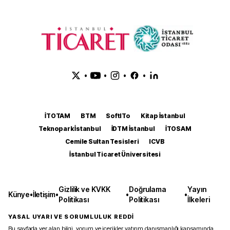
•
•
•
•
İTOTAM
BTM
SoftITo
Kitap İstanbul
Teknopark İstanbul
İDTM İstanbul
İTOSAM
Cemile Sultan Tesisleri
ICVB
İstanbul Ticaret Üniversitesi
Gizlilik ve KVKK
Doğrulama
Yayın
Künye
•
İletişim
•
•
•
Politikası
Politikası
İlkeleri
YASAL UYARI VE SORUMLULUK REDDİ
Bu sayfada yer alan bilgi, yorum ve içerikler yatırım danışmanlığı kapsamında