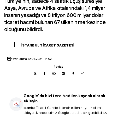
Türkiye'nin, sadece 4 saatlik uçuş süresiyle
Asya, Avrupa ve Afrika kıtalarındaki 1,4 milyar
insanın yaşadığı ve 8 trilyon 600 milyar dolar
ticaret hacmi bulunan 67 ülkenin merkezinde
olduğunu bildirdi.
İ
İSTANBUL TICARET GAZETESI
Yayınlanma
19.04.2024, 14:02
Paylaş
N
Google'da bizi tercih edilen kaynak olarak
ekleyin
İstanbul Ticaret Gazetesi
'i tercih edilen kaynak olarak
ekleyerek haberlerimizi Google'da daha sık görebilirsiniz.