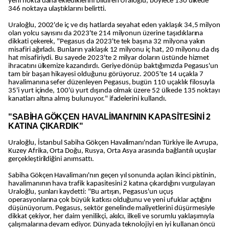
yeni nokta daha eklediklerini bildiren Uraloğlu, böylece 130 ülkede
346 noktaya ulaştıklarını belirtti.
Uraloğlu, 2002'de iç ve dış hatlarda seyahat eden yaklaşık 34,5 milyon
olan yolcu sayısını da 2023'te 214 milyonun üzerine taşıdıklarına
dikkati çekerek, "Pegasus da 2023'te tek başına 32 milyona yakın
misafiri ağırladı. Bunların yaklaşık 12 milyonu iç hat, 20 milyonu da dış
hat misafiriydi. Bu sayede 2023'te 2 milyar doların üstünde hizmet
ihracatını ülkemize kazandırdı. Geriye dönüp baktığımızda Pegasus'un
tam bir başarı hikayesi olduğunu görüyoruz. 2005'te 14 uçakla 7
havalimanına sefer düzenleyen Pegasus, bugün 110 uçaklık filosuyla
35'i yurt içinde, 100'ü yurt dışında olmak üzere 52 ülkede 135 noktayı
kanatları altına almış bulunuyor." ifadelerini kullandı.
"SABİHA GÖKÇEN HAVALİMANI'NIN KAPASİTESİNİ 2
KATINA ÇIKARDIK"
Uraloğlu, İstanbul Sabiha Gökçen Havalimanı'ndan Türkiye ile Avrupa,
Kuzey Afrika, Orta Doğu, Rusya, Orta Asya arasında bağlantılı uçuşlar
gerçekleştirildiğini anımsattı.
Sabiha Gökçen Havalimanı'nın geçen yıl sonunda açılan ikinci pistinin,
havalimanının hava trafik kapasitesini 2 katına çıkardığını vurgulayan
Uraloğlu, şunları kaydetti: "Bu artışın, Pegasus'un uçuş
operasyonlarına çok büyük katkısı olduğunu ve yeni ufuklar açtığını
düşünüyorum. Pegasus, sektör genelinde maliyetlerini düşürmesiyle
dikkat çekiyor, her daim yenilikçi, akılcı, ilkeli ve sorumlu yaklaşımıyla
çalışmalarına devam ediyor. Dünyada teknolojiyi en iyi kullanan öncü