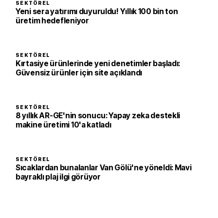
SEKTÖREL
Yeni sera yatırımı duyuruldu! Yıllık 100 bin ton
üretim hedefleniyor
SEKTÖREL
Kırtasiye ürünlerinde yeni denetimler başladı:
Güvensiz ürünler için site açıklandı
SEKTÖREL
8 yıllık AR-GE'nin sonucu: Yapay zeka destekli
makine üretimi 10'a katladı
SEKTÖREL
Sıcaklardan bunalanlar Van Gölü'ne yöneldi: Mavi
bayraklı plaj ilgi görüyor