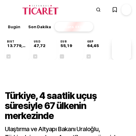
Bugün
Son Dakika
Finans
EKSTRA
BIST
USD
EUR
GBP
13.779,39
47,72
55,19
64,45
PİYASA
VERİLERİ
-0,14%
+0,02%
+0,00%
+0,05%
Sektörel
Türkiye, 4 saatlik uçuş
süresiyle 67 ülkenin
merkezinde
Ulaştırma ve Altyapı Bakanı Uraloğlu,