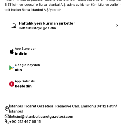
BIST isim ve logosu ile Borsa İstanbul A.Ş. adına açıklanan tüm bilgi ve verilerin
telif hakları Borsa İstanbul A.Ş.’ye aittir.
Haftalık yeni kurulan şirketler
Haftalık listeye göz atın
App Store'dan
indirin
Google Play'den
alın
App Galeri ile
keşfedin
İstanbul Ticaret Gazetesi · Reşadiye Cad. Eminönü 34112 Fatih/
İstanbul
iletisim@istanbulticaretgazetesi.com
+90 212 467 65 15