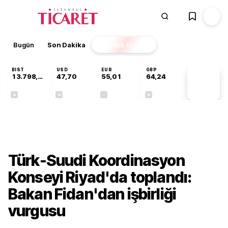
Bugün
Son Dakika
Finans
EKSTRA
BIST
USD
EUR
GBP
13.798,82
47,70
55,01
64,24
PİYASA
VERİLERİ
+0,70%
+0,17%
+0,00%
+0,10%
Gündem
Türk-Suudi Koordinasyon
Konseyi Riyad'da toplandı:
Bakan Fidan'dan işbirliği
vurgusu