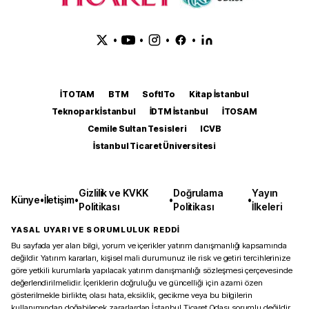
•
•
•
•
İTOTAM
BTM
SoftITo
Kitap İstanbul
Teknopark İstanbul
İDTM İstanbul
İTOSAM
Cemile Sultan Tesisleri
ICVB
İstanbul Ticaret Üniversitesi
Gizlilik ve KVKK
Doğrulama
Yayın
Künye
•
İletişim
•
•
•
Politikası
Politikası
İlkeleri
YASAL UYARI VE SORUMLULUK REDDİ
Bu sayfada yer alan bilgi, yorum ve içerikler yatırım danışmanlığı kapsamında
değildir. Yatırım kararları, kişisel mali durumunuz ile risk ve getiri tercihlerinize
göre yetkili kurumlarla yapılacak yatırım danışmanlığı sözleşmesi çerçevesinde
değerlendirilmelidir. İçeriklerin doğruluğu ve güncelliği için azami özen
gösterilmekle birlikte, olası hata, eksiklik, gecikme veya bu bilgilerin
kullanımından doğabilecek zararlardan İstanbul Ticaret Odası sorumlu değildir.