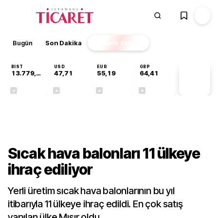
Bugün
Son Dakika
Finans
EKSTRA
BIST
USD
EUR
GBP
13.779,39
47,71
55,19
64,41
PİYASA
VERİLERİ
-0,14%
+0,18%
+0,32%
+0,38%
Gündem
Sıcak hava balonları 11 ülkeye
ihraç ediliyor
Yerli üretim sıcak hava balonlarının bu yıl
itibarıyla 11 ülkeye ihraç edildi. En çok satış
yapılan ülke Mısır oldu.