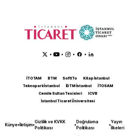
•
•
•
•
İTOTAM
BTM
SoftITo
Kitap İstanbul
Teknopark İstanbul
İDTM İstanbul
İTOSAM
Cemile Sultan Tesisleri
ICVB
İstanbul Ticaret Üniversitesi
Gizlilik ve KVKK
Doğrulama
Yayın
Künye
•
İletişim
•
•
•
Politikası
Politikası
İlkeleri