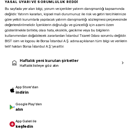
YASAL UYARI VE SORUMLULUK REDDİ
Bu sayfada yer alan bilgi, yorum ve içerikler yatırım danışmanlığı kapsamında
değildir. Yatırım kararları, kişisel mali durumunuz ile risk ve getiri tercihlerinize
göre yetkili kurumlarla yapılacak yatırım danışmanlığı sözleşmesi çerçevesinde
değerlendirilmelidir. İçeriklerin doğruluğu ve güncelliği için azami özen
gösterilmekle birlikte, olası hata, eksiklik, gecikme veya bu bilgilerin
kullanımından doğabilecek zararlardan İstanbul Ticaret Odası sorumlu değildir.
BIST isim ve logosu ile Borsa İstanbul A.Ş. adına açıklanan tüm bilgi ve verilerin
telif hakları Borsa İstanbul A.Ş.’ye aittir.
Haftalık yeni kurulan şirketler
Haftalık listeye göz atın
App Store'dan
indirin
Google Play'den
alın
App Galeri ile
keşfedin