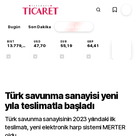
Bugün
Son Dakika
Finans
EKSTRA
BIST
USD
EUR
GBP
13.779,39
47,70
55,19
64,41
PİYASA
VERİLERİ
-0,14%
+0,15%
+0,32%
+0,38%
Sektörel
Türk savunma sanayisi yeni
yıla teslimatla başladı
Türk savunma sanayisinin 2023 yılındaki ilk
teslimatı, yeni elektronik harp sistemi MERTER
oldu.