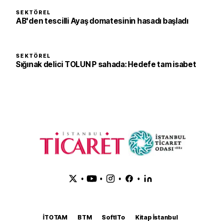
SEKTÖREL
AB'den tescilli Ayaş domatesinin hasadı başladı
SEKTÖREL
Sığınak delici TOLUN P sahada: Hedefe tam isabet
•
•
•
•
İTOTAM
BTM
SoftITo
Kitap İstanbul