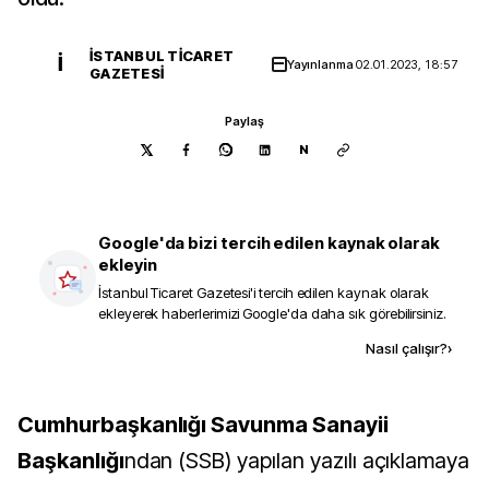
İSTANBUL TICARET
İ
Yayınlanma
02.01.2023, 18:57
GAZETESI
Paylaş
N
Google'da bizi tercih edilen kaynak olarak
ekleyin
İstanbul Ticaret Gazetesi
'i tercih edilen kaynak olarak
ekleyerek haberlerimizi Google'da daha sık görebilirsiniz.
Kaynak ekle
Nasıl çalışır?
›
Cumhurbaşkanlığı Savunma Sanayii
Başkanlığı
ndan (SSB) yapılan yazılı açıklamaya