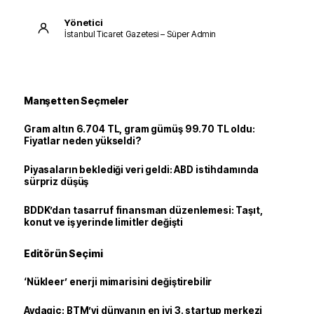
Yönetici
İstanbul Ticaret Gazetesi – Süper Admin
Manşetten Seçmeler
Gram altın 6.704 TL, gram gümüş 99.70 TL oldu:
Fiyatlar neden yükseldi?
Piyasaların beklediği veri geldi: ABD istihdamında
sürpriz düşüş
BDDK’dan tasarruf finansman düzenlemesi: Taşıt,
konut ve iş yerinde limitler değişti
Editörün Seçimi
‘Nükleer’ enerji mimarisini değiştirebilir
Avdagiç: BTM’yi dünyanın en iyi 3. startup merkezi