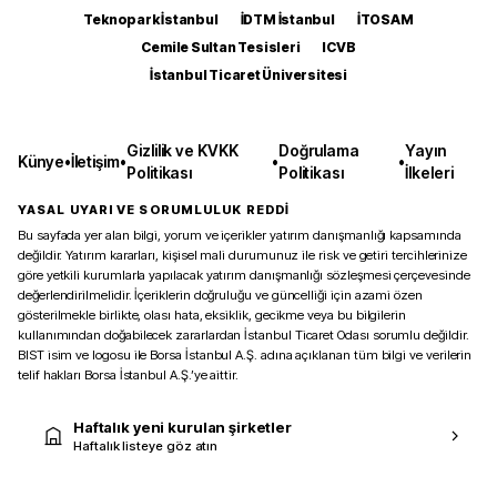
Teknopark İstanbul
İDTM İstanbul
İTOSAM
Cemile Sultan Tesisleri
ICVB
İstanbul Ticaret Üniversitesi
Gizlilik ve KVKK
Doğrulama
Yayın
Künye
•
İletişim
•
•
•
Politikası
Politikası
İlkeleri
YASAL UYARI VE SORUMLULUK REDDİ
Bu sayfada yer alan bilgi, yorum ve içerikler yatırım danışmanlığı kapsamında
değildir. Yatırım kararları, kişisel mali durumunuz ile risk ve getiri tercihlerinize
göre yetkili kurumlarla yapılacak yatırım danışmanlığı sözleşmesi çerçevesinde
değerlendirilmelidir. İçeriklerin doğruluğu ve güncelliği için azami özen
gösterilmekle birlikte, olası hata, eksiklik, gecikme veya bu bilgilerin
kullanımından doğabilecek zararlardan İstanbul Ticaret Odası sorumlu değildir.
BIST isim ve logosu ile Borsa İstanbul A.Ş. adına açıklanan tüm bilgi ve verilerin
telif hakları Borsa İstanbul A.Ş.’ye aittir.
Haftalık yeni kurulan şirketler
Haftalık listeye göz atın