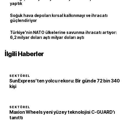
yaptık
Soğuk hava depoları kırsal kalkınmayı ve ihracatı
güçlendiriyor
Türkiye'nin NATO ülkelerine savunma ihracatı artıyor:
6,2 milyar doları aştı milyar doları aştı
İlgili Haberler
SEKTÖREL
SunExpress’ten yolcu rekoru: Bir günde 72 bin 340
kişi
SEKTÖREL
Maxion Wheels yeni yüzey teknolojisi C-GUARD’ı
tanıttı