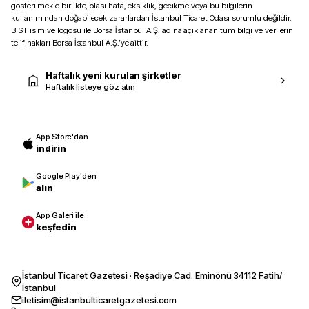
gösterilmekle birlikte, olası hata, eksiklik, gecikme veya bu bilgilerin
kullanımından doğabilecek zararlardan İstanbul Ticaret Odası sorumlu değildir.
BIST isim ve logosu ile Borsa İstanbul A.Ş. adına açıklanan tüm bilgi ve verilerin
telif hakları Borsa İstanbul A.Ş.’ye aittir.
Haftalık yeni kurulan şirketler
Haftalık listeye göz atın
App Store'dan
indirin
Google Play'den
alın
App Galeri ile
keşfedin
İstanbul Ticaret Gazetesi · Reşadiye Cad. Eminönü 34112 Fatih/
İstanbul
iletisim@istanbulticaretgazetesi.com