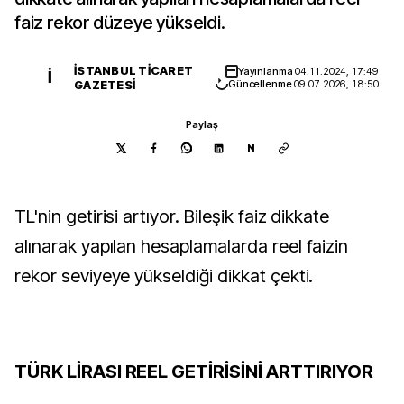
faiz rekor düzeye yükseldi.
İSTANBUL TICARET
Yayınlanma
04.11.2024, 17:49
İ
GAZETESI
Güncellenme
09.07.2026, 18:50
Paylaş
N
TL'nin getirisi artıyor. Bileşik faiz dikkate
alınarak yapılan hesaplamalarda reel faizin
rekor seviyeye yükseldiği dikkat çekti.
TÜRK LİRASI REEL GETİRİSİNİ ARTTIRIYOR