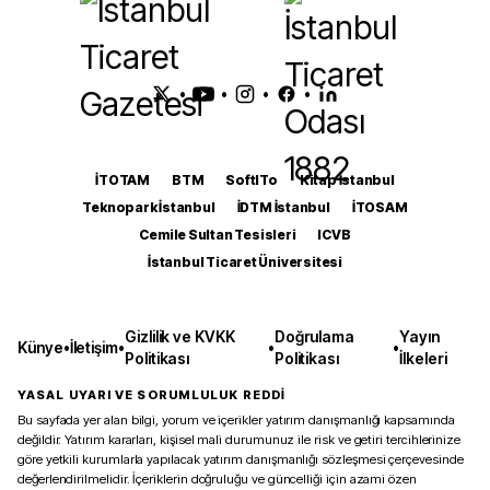
•
•
•
•
İTOTAM
BTM
SoftITo
Kitap İstanbul
Teknopark İstanbul
İDTM İstanbul
İTOSAM
Cemile Sultan Tesisleri
ICVB
İstanbul Ticaret Üniversitesi
Gizlilik ve KVKK
Doğrulama
Yayın
Künye
•
İletişim
•
•
•
Politikası
Politikası
İlkeleri
YASAL UYARI VE SORUMLULUK REDDİ
Bu sayfada yer alan bilgi, yorum ve içerikler yatırım danışmanlığı kapsamında
değildir. Yatırım kararları, kişisel mali durumunuz ile risk ve getiri tercihlerinize
göre yetkili kurumlarla yapılacak yatırım danışmanlığı sözleşmesi çerçevesinde
değerlendirilmelidir. İçeriklerin doğruluğu ve güncelliği için azami özen