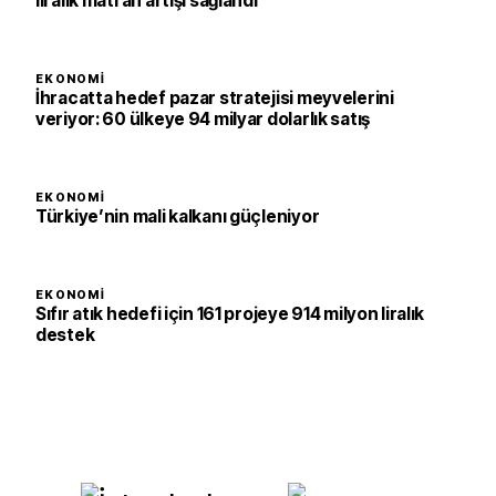
liralık matrah artışı sağlandı
EKONOMI
İhracatta hedef pazar stratejisi meyvelerini
veriyor: 60 ülkeye 94 milyar dolarlık satış
EKONOMI
Türkiye’nin mali kalkanı güçleniyor
EKONOMI
Sıfır atık hedefi için 161 projeye 914 milyon liralık
destek