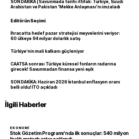
SON DAKİKA | Savunmada tarihi ittifak: Türkiye, Suudi
Arabistan ve Pakistan 'Mekke Anlaşması'nı imzaladı
Editörün Seçimi
İhracatta hedef pazar stratejisi meyvelerini veriyor:
60 ülkeye 94 milyar dolarlık satış
Türkiye’nin mali kalkanı güçleniyor
CAATSA sonrası Türkiye küresel fonların radarına
girecek! Savunmadan finansa yeni eşik
SON DAKİKA: Haziran 2026 İstanbul enflasyon oranı
belli oldu! İTO açıkladı
İlgili Haberler
EKONOMI
Stok Gözetim Programı'nda ilk sonuçlar: 540 milyon