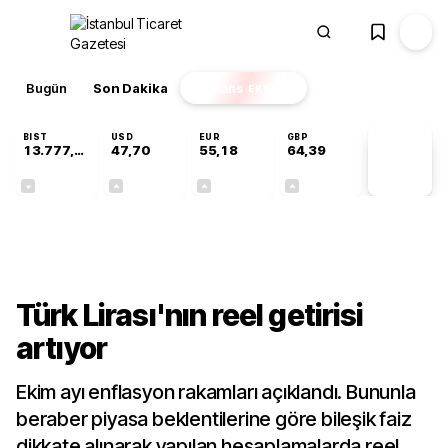
Bugün
Son Dakika
Finans
EKSTRA
BIST
USD
EUR
GBP
13.777,39
47,70
55,18
64,39
PİYASA
VERİLERİ
-0,16%
+0,17%
+0,30%
+0,34%
Ekonomi
Türk Lirası'nın reel getirisi
artıyor
Ekim ayı enflasyon rakamları açıklandı. Bununla
beraber piyasa beklentilerine göre bileşik faiz
dikkate alınarak yapılan hesaplamalarda reel