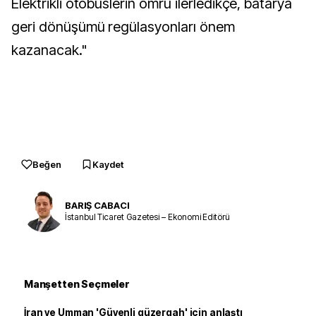
Elektrikli otobüslerin ömrü ilerledikçe, batarya
geri dönüşümü regülasyonları önem
kazanacak."
Beğen
Kaydet
BARIŞ CABACI
İstanbul Ticaret Gazetesi – Ekonomi Editörü
Manşetten Seçmeler
İran ve Umman 'Güvenli güzergah' için anlaştı