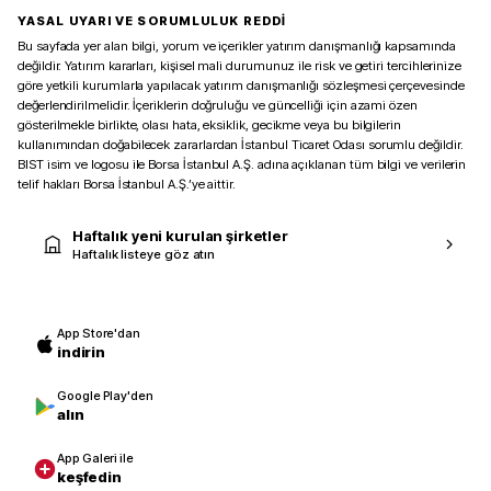
YASAL UYARI VE SORUMLULUK REDDİ
Bu sayfada yer alan bilgi, yorum ve içerikler yatırım danışmanlığı kapsamında
değildir. Yatırım kararları, kişisel mali durumunuz ile risk ve getiri tercihlerinize
göre yetkili kurumlarla yapılacak yatırım danışmanlığı sözleşmesi çerçevesinde
değerlendirilmelidir. İçeriklerin doğruluğu ve güncelliği için azami özen
gösterilmekle birlikte, olası hata, eksiklik, gecikme veya bu bilgilerin
kullanımından doğabilecek zararlardan İstanbul Ticaret Odası sorumlu değildir.
BIST isim ve logosu ile Borsa İstanbul A.Ş. adına açıklanan tüm bilgi ve verilerin
telif hakları Borsa İstanbul A.Ş.’ye aittir.
Haftalık yeni kurulan şirketler
Haftalık listeye göz atın
App Store'dan
indirin
Google Play'den
alın
App Galeri ile
keşfedin