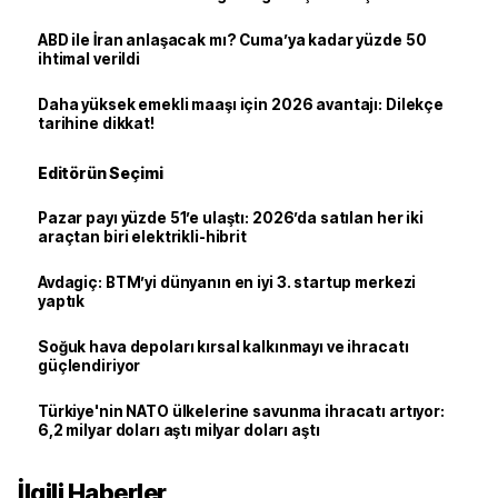
ABD ile İran anlaşacak mı? Cuma’ya kadar yüzde 50
ihtimal verildi
Daha yüksek emekli maaşı için 2026 avantajı: Dilekçe
tarihine dikkat!
Editörün Seçimi
Pazar payı yüzde 51’e ulaştı: 2026’da satılan her iki
araçtan biri elektrikli-hibrit
Avdagiç: BTM’yi dünyanın en iyi 3. startup merkezi
yaptık
Soğuk hava depoları kırsal kalkınmayı ve ihracatı
güçlendiriyor
Türkiye'nin NATO ülkelerine savunma ihracatı artıyor:
6,2 milyar doları aştı milyar doları aştı
İlgili Haberler