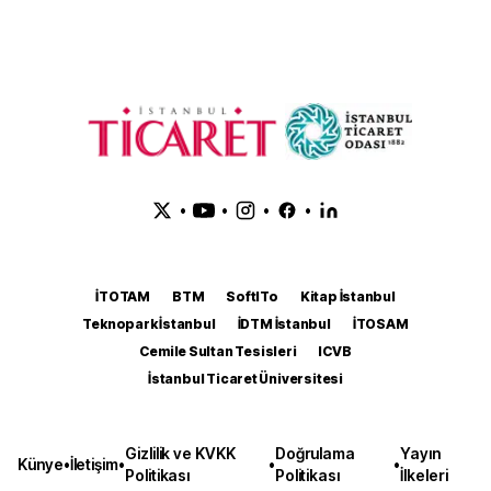
•
•
•
•
İTOTAM
BTM
SoftITo
Kitap İstanbul
Teknopark İstanbul
İDTM İstanbul
İTOSAM
Cemile Sultan Tesisleri
ICVB
İstanbul Ticaret Üniversitesi
Gizlilik ve KVKK
Doğrulama
Yayın
Künye
•
İletişim
•
•
•
Politikası
Politikası
İlkeleri