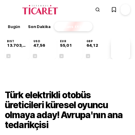
Bugün
Son Dakika
Finans
EKSTRA
BIST
USD
EUR
GBP
13.703,13
47,56
55,01
64,12
PİYASA
VERİLERİ
+0,11%
+0,08%
+0,29%
+0,20%
Sektörel
Türk elektrikli otobüs
üreticileri küresel oyuncu
olmaya aday! Avrupa'nın ana
tedarikçisi