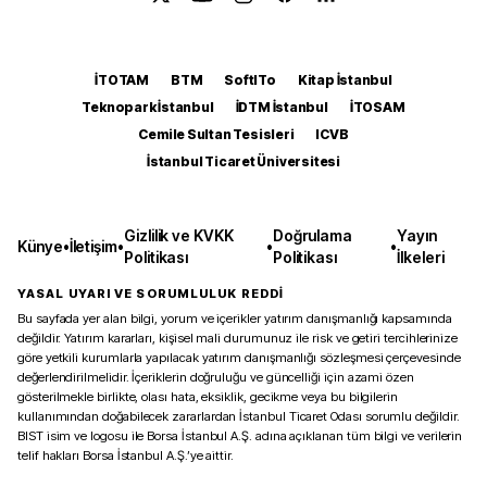
İTOTAM
BTM
SoftITo
Kitap İstanbul
Teknopark İstanbul
İDTM İstanbul
İTOSAM
Cemile Sultan Tesisleri
ICVB
İstanbul Ticaret Üniversitesi
Gizlilik ve KVKK
Doğrulama
Yayın
Künye
•
İletişim
•
•
•
Politikası
Politikası
İlkeleri
YASAL UYARI VE SORUMLULUK REDDİ
Bu sayfada yer alan bilgi, yorum ve içerikler yatırım danışmanlığı kapsamında
değildir. Yatırım kararları, kişisel mali durumunuz ile risk ve getiri tercihlerinize
göre yetkili kurumlarla yapılacak yatırım danışmanlığı sözleşmesi çerçevesinde
değerlendirilmelidir. İçeriklerin doğruluğu ve güncelliği için azami özen
gösterilmekle birlikte, olası hata, eksiklik, gecikme veya bu bilgilerin
kullanımından doğabilecek zararlardan İstanbul Ticaret Odası sorumlu değildir.
BIST isim ve logosu ile Borsa İstanbul A.Ş. adına açıklanan tüm bilgi ve verilerin
telif hakları Borsa İstanbul A.Ş.’ye aittir.