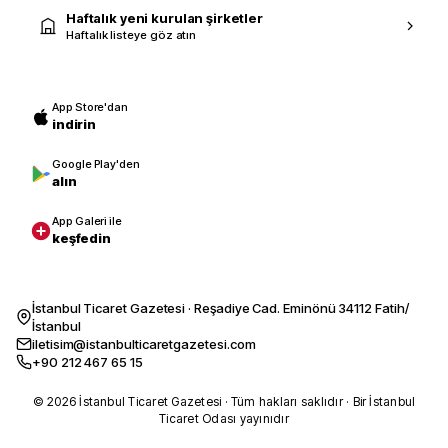
Haftalık yeni kurulan şirketler
Haftalık listeye göz atın
App Store'dan
indirin
Google Play'den
alın
App Galeri ile
keşfedin
İstanbul Ticaret Gazetesi · Reşadiye Cad. Eminönü 34112 Fatih/
İstanbul
iletisim@istanbulticaretgazetesi.com
+90 212 467 65 15
© 2026 İstanbul Ticaret Gazetesi · Tüm hakları saklıdır · Bir İstanbul
Ticaret Odası yayınıdır