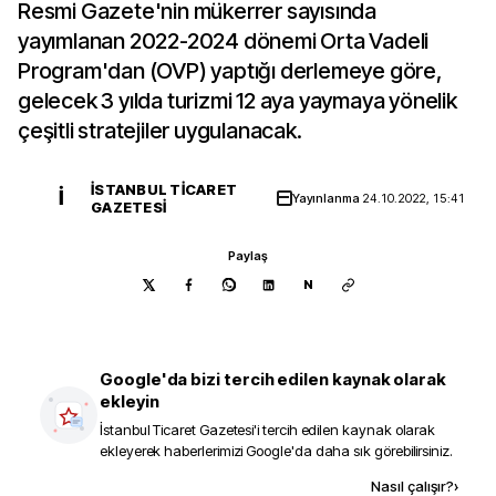
Resmi Gazete'nin mükerrer sayısında
yayımlanan 2022-2024 dönemi Orta Vadeli
Program'dan (OVP) yaptığı derlemeye göre,
gelecek 3 yılda turizmi 12 aya yaymaya yönelik
çeşitli stratejiler uygulanacak.
İSTANBUL TICARET
İ
Yayınlanma
24.10.2022, 15:41
GAZETESI
Paylaş
N
Google'da bizi tercih edilen kaynak olarak
ekleyin
İstanbul Ticaret Gazetesi
'i tercih edilen kaynak olarak
ekleyerek haberlerimizi Google'da daha sık görebilirsiniz.
Kaynak ekle
Nasıl çalışır?
›