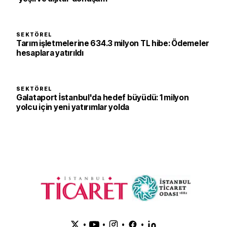
SEKTÖREL
Tarım işletmelerine 634.3 milyon TL hibe: Ödemeler
hesaplara yatırıldı
SEKTÖREL
Galataport İstanbul'da hedef büyüdü: 1 milyon
yolcu için yeni yatırımlar yolda
•
•
•
•