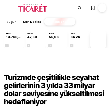
Bugün
Son Dakika
Finans
EKSTRA
BIST
USD
EUR
GBP
13.768,18
47,60
55,06
64,26
PİYASA
VERİLERİ
+0,47%
+0,06%
+0,10%
+0,25%
Sektörel
Turizmde çeşitlilikle seyahat
gelirlerinin 3 yılda 33 milyar
dolar seviyesine yükseltilmesi
hedefleniyor