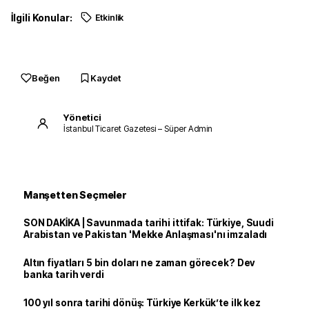
İlgili Konular:
Etkinlik
Beğen
Kaydet
Yönetici
İstanbul Ticaret Gazetesi – Süper Admin
Manşetten Seçmeler
SON DAKİKA | Savunmada tarihi ittifak: Türkiye, Suudi
Arabistan ve Pakistan 'Mekke Anlaşması'nı imzaladı
Altın fiyatları 5 bin doları ne zaman görecek? Dev
banka tarih verdi
100 yıl sonra tarihi dönüş: Türkiye Kerkük’te ilk kez