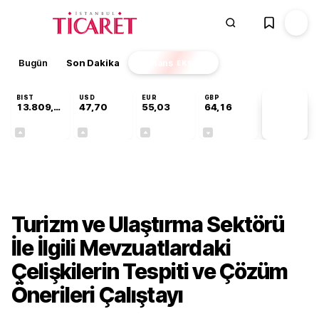
Bugün
Son Dakika
Finans
EKSTRA
BIST
USD
EUR
GBP
13.809,07
47,70
55,03
64,16
PİYASA
VERİLERİ
+0,07%
+0,17%
+0,04%
-0,03%
Gündem
Turizm ve Ulaştırma Sektörü
İle İlgili Mevzuatlardaki
Çelişkilerin Tespiti ve Çözüm
Önerileri Çalıştayı