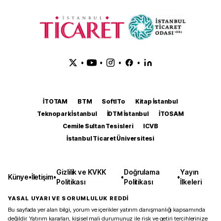
•
•
•
•
İTOTAM
BTM
SoftITo
Kitap İstanbul
Teknopark İstanbul
İDTM İstanbul
İTOSAM
Cemile Sultan Tesisleri
ICVB
İstanbul Ticaret Üniversitesi
Gizlilik ve KVKK
Doğrulama
Yayın
Künye
•
İletişim
•
•
•
Politikası
Politikası
İlkeleri
YASAL UYARI VE SORUMLULUK REDDİ
Bu sayfada yer alan bilgi, yorum ve içerikler yatırım danışmanlığı kapsamında
değildir. Yatırım kararları, kişisel mali durumunuz ile risk ve getiri tercihlerinize