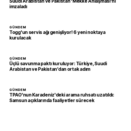
Suudi Arabistan ve Pakistan 'Mekke Anlaşması'nı
imzaladı
GÜNDEM
Togg'un servis ağı genişliyor! 6 yeni noktaya
kurulacak
GÜNDEM
Üçlü savunma paktı kuruluyor: Türkiye, Suudi
Arabistan ve Pakistan’dan ortak adım
GÜNDEM
TPAO'nun Karadeniz'deki arama ruhsatı uzatıldı:
Samsun açıklarında faaliyetler sürecek