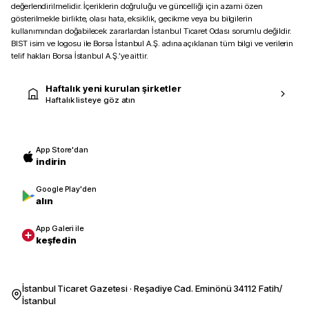
değerlendirilmelidir. İçeriklerin doğruluğu ve güncelliği için azami özen
gösterilmekle birlikte, olası hata, eksiklik, gecikme veya bu bilgilerin
kullanımından doğabilecek zararlardan İstanbul Ticaret Odası sorumlu değildir.
BIST isim ve logosu ile Borsa İstanbul A.Ş. adına açıklanan tüm bilgi ve verilerin
telif hakları Borsa İstanbul A.Ş.’ye aittir.
Haftalık yeni kurulan şirketler
Haftalık listeye göz atın
App Store'dan
indirin
Google Play'den
alın
App Galeri ile
keşfedin
İstanbul Ticaret Gazetesi · Reşadiye Cad. Eminönü 34112 Fatih/
İstanbul