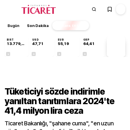
Bugün
Son Dakika
Finans
EKSTRA
BIST
USD
EUR
GBP
13.779,39
47,71
55,19
64,41
PİYASA
VERİLERİ
-0,14%
+0,18%
+0,32%
+0,38%
Gündem
Tüketiciyi sözde indirimle
yanıltan tanıtımlara 2024'te
41,4 milyon lira ceza
Ticaret Bakanlığı, "şahane cuma", "en uzun