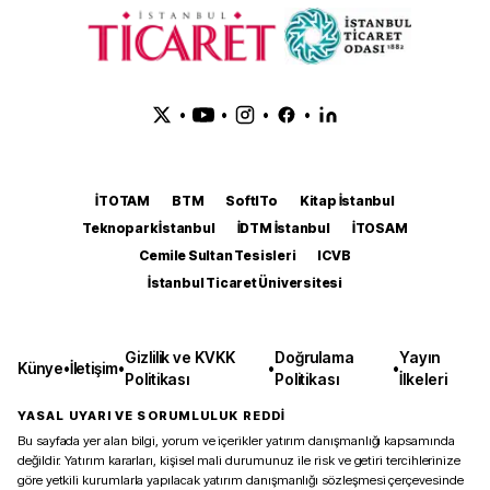
•
•
•
•
İTOTAM
BTM
SoftITo
Kitap İstanbul
Teknopark İstanbul
İDTM İstanbul
İTOSAM
Cemile Sultan Tesisleri
ICVB
İstanbul Ticaret Üniversitesi
Gizlilik ve KVKK
Doğrulama
Yayın
Künye
•
İletişim
•
•
•
Politikası
Politikası
İlkeleri
YASAL UYARI VE SORUMLULUK REDDİ
Bu sayfada yer alan bilgi, yorum ve içerikler yatırım danışmanlığı kapsamında
değildir. Yatırım kararları, kişisel mali durumunuz ile risk ve getiri tercihlerinize
göre yetkili kurumlarla yapılacak yatırım danışmanlığı sözleşmesi çerçevesinde