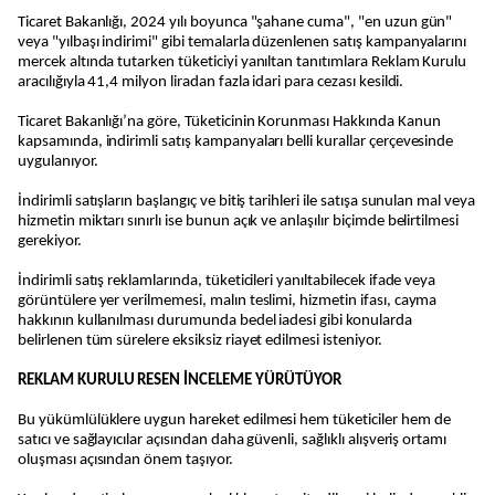
Ticaret Bakanlığı, 2024 yılı boyunca "şahane cuma", "en uzun gün"
veya "yılbaşı indirimi" gibi temalarla düzenlenen satış kampanyalarını
mercek altında tutarken tüketiciyi yanıltan tanıtımlara Reklam Kurulu
aracılığıyla 41,4 milyon liradan fazla idari para cezası kesildi.
Ticaret Bakanlığı’na göre, Tüketicinin Korunması Hakkında Kanun
kapsamında, indirimli satış kampanyaları belli kurallar çerçevesinde
uygulanıyor.
İndirimli satışların başlangıç ve bitiş tarihleri ile satışa sunulan mal veya
hizmetin miktarı sınırlı ise bunun açık ve anlaşılır biçimde belirtilmesi
gerekiyor.
İndirimli satış reklamlarında, tüketicileri yanıltabilecek ifade veya
görüntülere yer verilmemesi, malın teslimi, hizmetin ifası, cayma
hakkının kullanılması durumunda bedel iadesi gibi konularda
belirlenen tüm sürelere eksiksiz riayet edilmesi isteniyor.
REKLAM KURULU RESEN İNCELEME YÜRÜTÜYOR
Bu yükümlülüklere uygun hareket edilmesi hem tüketiciler hem de
satıcı ve sağlayıcılar açısından daha güvenli, sağlıklı alışveriş ortamı
oluşması açısından önem taşıyor.