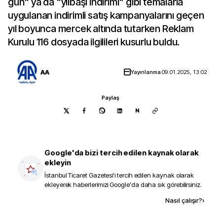
gün" ya da "yılbaşı indirimi" gibi temalarla
uygulanan indirimli satış kampanyalarını geçen
yıl boyunca mercek altında tutarken Reklam
Kurulu 116 dosyada ilgilileri kusurlu buldu.
AA
Yayınlanma
09.01.2025, 13:02
Paylaş
N
Google'da bizi tercih edilen kaynak olarak
ekleyin
İstanbul Ticaret Gazetesi
'i tercih edilen kaynak olarak
ekleyerek haberlerimizi Google'da daha sık görebilirsiniz.
Kaynak ekle
Nasıl çalışır?
›