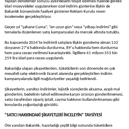
Yapılan denetimler sonucu aykırılıkların tespit edilmesi halinde gerekli
idari müeyyideler uygulanırken özel indirim günlerine ilişkin de
Bakanlık bünyesinde faaliyet gösteren Reklam Kurulu resen
incelemeler gerçekleştiriyor.
Geçen yıl “şahane Cuma”, “en uzun gün” veya “yılbaşı indirimi” gibi
temalarla düzenlenen satış kampanyaları da mercek altında tutuldu.
Bu kapsamda 2024’te indirimli satışlara ilişkin gündeme alınan 132
dosyanın 27’si hakkında durdurma, 89’u hakkında hem durdurma
hem para cezası verilmesi kararlaştırıldı. İlgililere 41 milyon 353 bin
259 lira idari para cezası uygulandı.
Bakanlığa ulaşan şikayetlerden, tüketicilerin son dönemde en çok
mesafeli satış-elektronik ticaret alanında gerçekleştirilen indirim
kampanyalarıyla ilgili mağduriyetler yaşadığı belirlendi.
Şikayetlerin, yanıltıcı indirimler, lojistik süreçlerde aksama, ayıplı mal
gönderimi, bedelinin tahsil edilmesine karşın ürünün gönderilmemesi,
satıcı tarafından sipariş iptali, cayma hakkının kullandırılmaması gibi
konularda yoğunlaştığı görüldü.
“SATICI HAKKINDAKİ ŞİKAYETLERİ İNCELEYİN” TAVSİYESİ
Öte yandan Bakanlık, hazırladığı çeşitli bilgi notunda tüketicilere