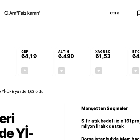
Ara
"
Faiz kararı
"
Ctrl K
RA
GBP
ALTIN
XAGUSD
BTC
64,19
6.490
61,53
64
-0,08%
+0,15%
-0,10%
-0,82%
-0,04
0,09
-6,40
-0,51
de Yİ-ÜFE yüzde 1,63 oldu
Manşetten Seçmeler
eri
Sıfır atık hedefi için 161 pr
milyon liralık destek
de Yİ-
Borsa İstanbul’da işlem hac