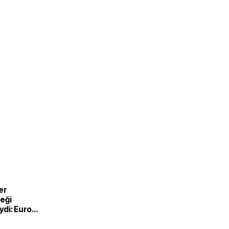
er
eği
di: Euro
nde
e satışlar