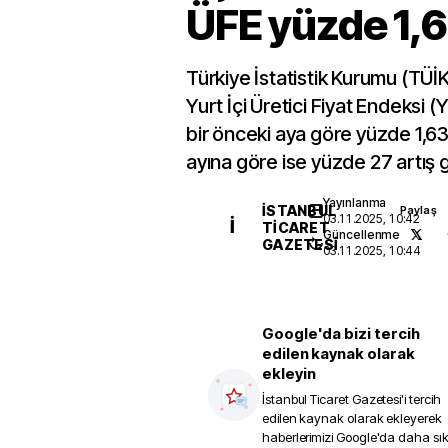
ÜFE yüzde 1,6
Türkiye İstatistik Kurumu (TÜİK
Yurt İçi Üretici Fiyat Endeksi 
bir önceki aya göre yüzde 1,63, 
ayına göre ise yüzde 27 artış 
Yayınlanma
İSTANBUL
Paylaş
03.11.2025, 10:42
İ
TICARET
Güncellenme
GAZETESI
03.11.2025, 10:44
Google'da bizi tercih
edilen kaynak olarak
ekleyin
İstanbul Ticaret Gazetesi
'i tercih
edilen kaynak olarak ekleyerek
haberlerimizi Google'da daha sı