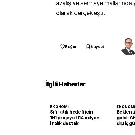
azalış ve sermaye mallarında y
olarak gerçekleşti.
Beğen
Kaydet
İlgili Haberler
EKONOMI
EKONOM
Sıfır atık hedefi için
Beklent
161 projeye 914 milyon
geldi: A
liralık destek
dışı iş g
ikinci ç
1,4 arttı