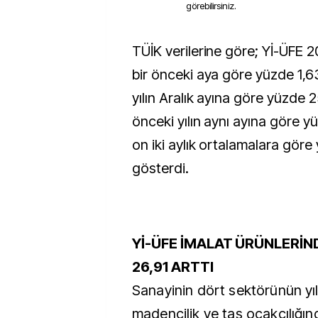
görebilirsiniz.
TÜİK verilerine göre; Yİ-ÜFE 2025 yılı Ekim ayında
bir önceki aya göre yüzde 1,63
yılın Aralık ayına göre yüzde 25
önceki yılın aynı ayına göre y
on iki aylık ortalamalara göre
gösterdi.
Yİ-ÜFE İMALAT ÜRÜNLERİND
26,91 ARTTI
Sanayinin dört sektörünün yıll
madencilik ve taş ocakçılığı