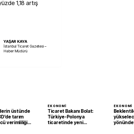
üzde 1,18 artış
YAŞAR KAYA
İstanbul Ticaret Gazetesi –
Haber Müdürü
I
EKONOMI
EKONOMI
ilerin üstünde
Ticaret Bakanı Bolat:
Beklentil
BD’de tarım
Türkiye-Polonya
yükselec
ücü verimliliği
ticaretinde yeni
yönündey
eyrekte yüzde
hedef 15 milyar dolar
Bölgesi'
perakend