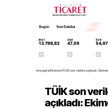
Ekonomiden haberiniz var!
Bugün
Son Dakika
Finans
EKST
BIST
USD
EUR
13.798,82
47,59
54,97
+0,70%
+0,05%
95,68
0,03
Anasayfa
/
Ekonomi
/
TÜİK son verileri açıkladı: Ekim
TÜİK son veril
açıkladı: Ekim