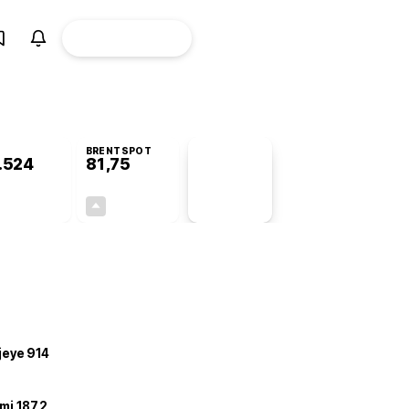
ÜYE
CANLI BORSA
Girişi
BRENTSPOT
.524
81,75
PİYASA
VERİLERİ
-0,32%
+3,60%
+0,00
2,84
ojeye 914
mi 187,2