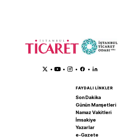
haziranda
•
•
•
•
FAYDALI LINKLER
Son Dakika
Günün Manşetleri
Namaz Vakitleri
İmsakiye
Yazarlar
e-Gazete