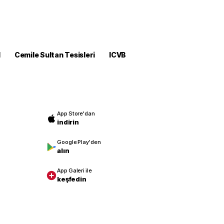
M
Cemile Sultan Tesisleri
ICVB
App Store'dan
indirin
Google Play'den
alın
App Galeri ile
keşfedin