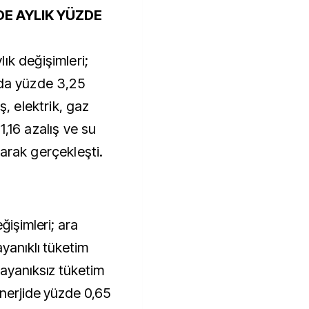
DE AYLIK YÜZDE
ık değişimleri;
nda yüzde 3,25
ş, elektrik, gaz
,16 azalış ve su
arak gerçekleşti.
ğişimleri; ara
ayanıklı tüketim
dayanıksız tüketim
enerjide yüzde 0,65