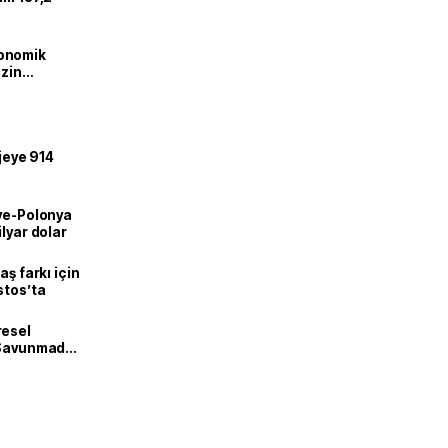
onomik
izin
lendirdik
ojeye 914
iye-Polonya
lyar dolar
aş farkı için
stos’ta
resel
! Savunmadan