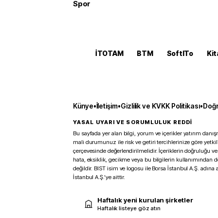
Spor
İTOTAM
BTM
SoftITo
Kit
Künye
•
İletişim
•
Gizlilik ve KVKK Politikası
•
Doğr
YASAL UYARI VE SORUMLULUK REDDİ
Bu sayfada yer alan bilgi, yorum ve içerikler yatırım danışm
mali durumunuz ile risk ve getiri tercihlerinize göre yetk
çerçevesinde değerlendirilmelidir. İçeriklerin doğruluğu ve
hata, eksiklik, gecikme veya bu bilgilerin kullanımından 
değildir. BIST isim ve logosu ile Borsa İstanbul A.Ş. adına a
İstanbul A.Ş.’ye aittir.
Haftalık yeni kurulan şirketler
Haftalık listeye göz atın