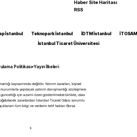
Haber Site Haritası
RSS
ap İstanbul
Teknopark İstanbul
İDTM İstanbul
İTOSA
İstanbul Ticaret Üniversitesi
ulama Politikası
•
Yayın İlkeleri
anlığı kapsamında değildir. Yatırım kararları, kişisel
ili kurumlarla yapılacak yatırım danışmanlığı sözleşmesi
 güncelliği için azami özen gösterilmekle birlikte, olası
doğabilecek zararlardan İstanbul Ticaret Odası sorumlu
çıklanan tüm bilgi ve verilerin telif hakları Borsa