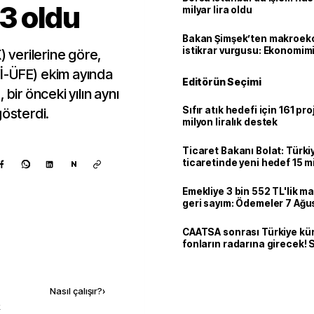
3 oldu
milyar lira oldu
Bakan Şimşek’ten makroek
istikrar vurgusu: Ekonomim
) verilerine göre,
dayanıklılığını daha da güç
(Yİ-ÜFE) ekim ayında
Editörün Seçimi
bir önceki yılın aynı
Sıfır atık hedefi için 161 pr
gösterdi.
milyon liralık destek
Ticaret Bakanı Bolat: Türk
ticaretinde yeni hedef 15 mi
N
Emekliye 3 bin 552 TL'lik ma
geri sayım: Ödemeler 7 Ağu
CAATSA sonrası Türkiye kü
fonların radarına girecek
finansa yeni eşik
Kaynak ekle
Nasıl çalışır?
›
k