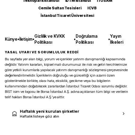
Teknopark İstanbul
İDTM İstanbul
İTOSAM
Cemile Sultan Tesisleri
ICVB
İstanbul Ticaret Üniversitesi
Gizlilik ve KVKK
Doğrulama
Yayın
Künye
•
İletişim
•
•
•
Politikası
Politikası
İlkeleri
YASAL UYARI VE SORUMLULUK REDDİ
Bu sayfada yer alan bilgi, yorum ve içerikler yatırım danışmanlığı kapsamında
değildir. Yatırım kararları, kişisel mali durumunuz ile risk ve getiri tercihlerinize
göre yetkili kurumlarla yapılacak yatırım danışmanlığı sözleşmesi çerçevesinde
değerlendirilmelidir. İçeriklerin doğruluğu ve güncelliği için azami özen
gösterilmekle birlikte, olası hata, eksiklik, gecikme veya bu bilgilerin
kullanımından doğabilecek zararlardan İstanbul Ticaret Odası sorumlu değildir.
BIST isim ve logosu ile Borsa İstanbul A.Ş. adına açıklanan tüm bilgi ve verilerin
telif hakları Borsa İstanbul A.Ş.’ye aittir.
Haftalık yeni kurulan şirketler
Haftalık listeye göz atın