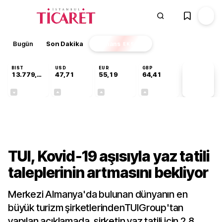
Bugün
Son Dakika
Finans
EKSTRA
BIST
USD
EUR
GBP
13.779,39
47,71
55,19
64,41
PİYASA
VERİLERİ
-0,14%
+0,18%
+0,32%
+0,38%
Sektörel
TUI, Kovid-19 aşısıyla yaz tatili
taleplerinin artmasını bekliyor
Merkezi Almanya'da bulunan dünyanın en
büyük turizm şirketlerindenTUIGroup'tan
yapılan açıklamada, şirketin yaz tatili için 2,8