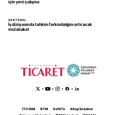
için yeni çalışma
SEKTÖREL
İş dünyasında tahkim farkındalığını artıracak
mutabakat
•
•
•
•
İTOTAM
BTM
SoftITo
Kitap İstanbul