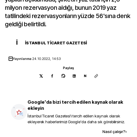
milyon rezervasyon aldığı, bunun 2019 yaz
tatilindeki rezervasyonların yüzde 56'sına denk
geldiği belirtildi.
İ
İSTANBUL TICARET GAZETESI
Yayınlanma
24.10.2022, 14:53
Paylaş
N
Google'da bizi tercih edilen kaynak olarak
ekleyin
İstanbul Ticaret Gazetesi
'i tercih edilen kaynak olarak
ekleyerek haberlerimizi Google'da daha sık görebilirsiniz.
Kaynak ekle
Nasıl çalışır?
›