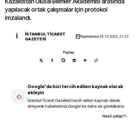
Kazakistan Ulusal Bilimler Akademisi arasında
yapılacak ortak çalışmalar için protokol
imzalandı.
İSTANBUL TICARET
İ
Yayınlanma
25.12.2023, 21:23
GAZETESI
Paylaş
N
Google'da bizi tercih edilen kaynak olarak
ekleyin
İstanbul Ticaret Gazetesi
'i tercih edilen kaynak olarak
ekleyerek haberlerimizi Google'da daha sık görebilirsiniz.
Kaynak ekle
Nasıl çalışır?
›