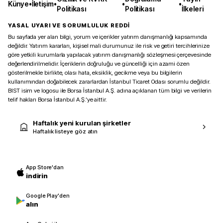
Künye
•
İletişim
•
•
•
Politikası
Politikası
İlkeleri
YASAL UYARI VE SORUMLULUK REDDİ
Bu sayfada yer alan bilgi, yorum ve içerikler yatırım danışmanlığı kapsamında
değildir. Yatırım kararları, kişisel mali durumunuz ile risk ve getiri tercihlerinize
göre yetkili kurumlarla yapılacak yatırım danışmanlığı sözleşmesi çerçevesinde
değerlendirilmelidir. İçeriklerin doğruluğu ve güncelliği için azami özen
gösterilmekle birlikte, olası hata, eksiklik, gecikme veya bu bilgilerin
kullanımından doğabilecek zararlardan İstanbul Ticaret Odası sorumlu değildir.
BIST isim ve logosu ile Borsa İstanbul A.Ş. adına açıklanan tüm bilgi ve verilerin
telif hakları Borsa İstanbul A.Ş.’ye aittir.
Haftalık yeni kurulan şirketler
Haftalık listeye göz atın
App Store'dan
indirin
Google Play'den
alın