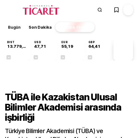
Bugün
Son Dakika
Finans
EKSTRA
BIST
USD
EUR
GBP
13.779,39
47,71
55,19
64,41
PİYASA
VERİLERİ
-0,14%
+0,18%
+0,32%
+0,38%
Teknoloji
TÜBA ile Kazakistan Ulusal
Bilimler Akademisi arasında
işbirliği
Türkiye Bilimler Akademisi (TÜBA) ve