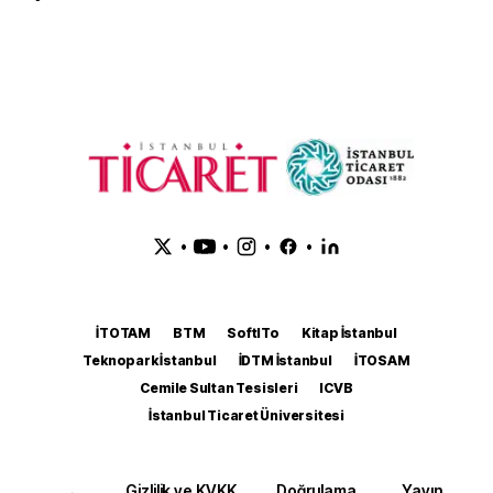
•
•
•
•
İTOTAM
BTM
SoftITo
Kitap İstanbul
Teknopark İstanbul
İDTM İstanbul
İTOSAM
Cemile Sultan Tesisleri
ICVB
İstanbul Ticaret Üniversitesi
Gizlilik ve KVKK
Doğrulama
Yayın