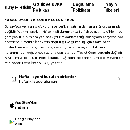
Gizlilik ve KVKK
Doğrulama
Yayın
Künye
•
İletişim
•
•
•
Politikası
Politikası
İlkeleri
YASAL UYARI VE SORUMLULUK REDDİ
Bu sayfada yer alan bilgi, yorum ve içerikler yatırım danışmanlığı kapsamında
değildir. Yatırım kararları, kişisel mali durumunuz ile risk ve getiri tercihlerinize
göre yetkili kurumlarla yapılacak yatırım danışmanlığı sözleşmesi çerçevesinde
değerlendirilmelidir. İçeriklerin doğruluğu ve güncelliği için azami özen
gösterilmekle birlikte, olası hata, eksiklik, gecikme veya bu bilgilerin
kullanımından doğabilecek zararlardan İstanbul Ticaret Odası sorumlu değildir.
BIST isim ve logosu ile Borsa İstanbul A.Ş. adına açıklanan tüm bilgi ve verilerin
telif hakları Borsa İstanbul A.Ş.’ye aittir.
Haftalık yeni kurulan şirketler
Haftalık listeye göz atın
App Store'dan
indirin
Google Play'den
alın