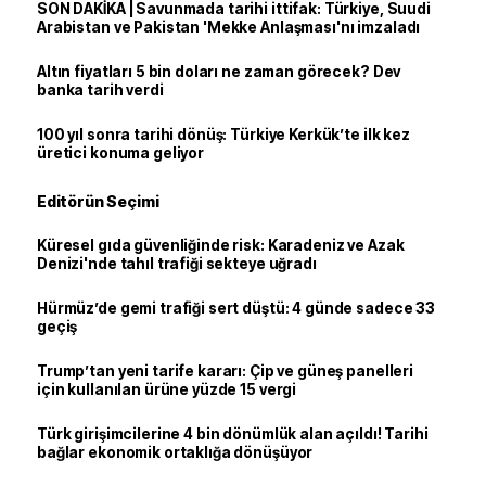
SON DAKİKA | Savunmada tarihi ittifak: Türkiye, Suudi
Arabistan ve Pakistan 'Mekke Anlaşması'nı imzaladı
Altın fiyatları 5 bin doları ne zaman görecek? Dev
banka tarih verdi
100 yıl sonra tarihi dönüş: Türkiye Kerkük’te ilk kez
üretici konuma geliyor
Editörün Seçimi
Küresel gıda güvenliğinde risk: Karadeniz ve Azak
Denizi'nde tahıl trafiği sekteye uğradı
Hürmüz’de gemi trafiği sert düştü: 4 günde sadece 33
geçiş
Trump’tan yeni tarife kararı: Çip ve güneş panelleri
için kullanılan ürüne yüzde 15 vergi
Türk girişimcilerine 4 bin dönümlük alan açıldı! Tarihi
bağlar ekonomik ortaklığa dönüşüyor