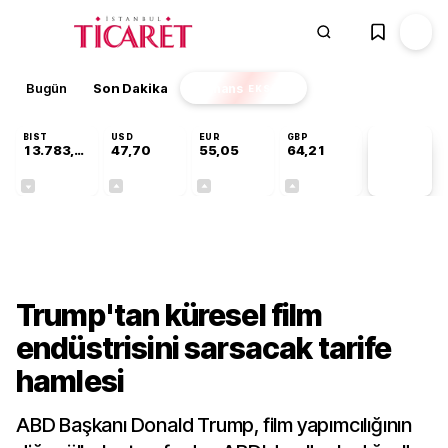
Bugün
Son Dakika
Finans
EKSTRA
BIST
USD
EUR
GBP
13.783,99
47,70
55,05
64,21
PİYASA
VERİLERİ
-0,11%
+0,17%
+0,06%
+0,06%
Dünya
Trump'tan küresel film
endüstrisini sarsacak tarife
hamlesi
ABD Başkanı Donald Trump, film yapımcılığının