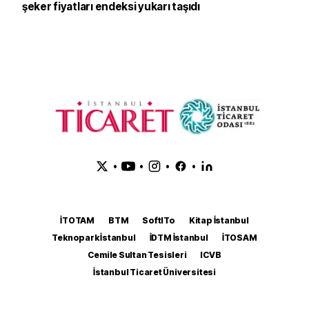
şeker fiyatları endeksi yukarı taşıdı
•
•
•
•
İTOTAM
BTM
SoftITo
Kitap İstanbul
Teknopark İstanbul
İDTM İstanbul
İTOSAM
Cemile Sultan Tesisleri
ICVB
İstanbul Ticaret Üniversitesi