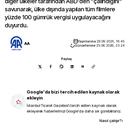
diğer ülkeler tarafından ABD'den "çalındığını"
savunarak, ülke dışında yapılan tüm filmlere
yüzde 100 gümrük vergisi uygulayacağını
duyurdu.
Yayınlanma
29.09.2025, 16:45
AA
Güncellenme
25.06.2026, 23:24
Paylaş
N
Google'da bizi tercih edilen kaynak olarak
ekleyin
İstanbul Ticaret Gazetesi
'i tercih edilen kaynak olarak
ekleyerek haberlerimizi Google'da daha sık görebilirsiniz.
Kaynak ekle
Nasıl çalışır?
›