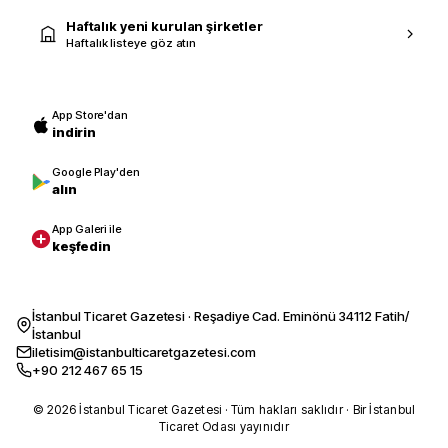
Haftalık yeni kurulan şirketler
Haftalık listeye göz atın
App Store'dan
indirin
Google Play'den
alın
App Galeri ile
keşfedin
İstanbul Ticaret Gazetesi · Reşadiye Cad. Eminönü 34112 Fatih/
İstanbul
iletisim@istanbulticaretgazetesi.com
+90 212 467 65 15
© 2026 İstanbul Ticaret Gazetesi · Tüm hakları saklıdır · Bir İstanbul
Ticaret Odası yayınıdır