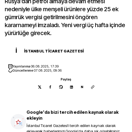
Rusya’dan petrol almaya devam etmesi
nedeniyle ülke menşeli ürünlere yüzde 25 ek
gümrük vergisi getirilmesini öngören
kararnameyi imzaladı. Yeni vergi üç hafta içinde
yürürlüğe girecek.
İ
İSTANBUL TICARET GAZETESI
Yayınlanma
06.08.2025, 17:39
Güncellenme
07.08.2025, 09:36
Paylaş
N
Google'da bizi tercih edilen kaynak olarak
ekleyin
İstanbul Ticaret Gazetesi
'i tercih edilen kaynak olarak
ekleyerek haberlerimizi Google'da daha sık görebilirsiniz.