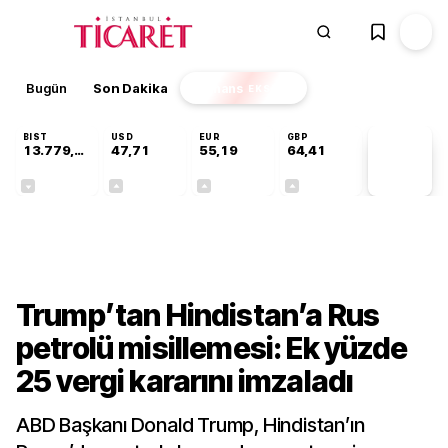
Bugün
Son Dakika
Finans
EKSTRA
BIST
USD
EUR
GBP
13.779,39
47,71
55,19
64,41
PİYASA
VERİLERİ
-0,14%
+0,18%
+0,32%
+0,38%
Dünya
Trump’tan Hindistan’a Rus
petrolü misillemesi: Ek yüzde
25 vergi kararını imzaladı
ABD Başkanı Donald Trump, Hindistan’ın