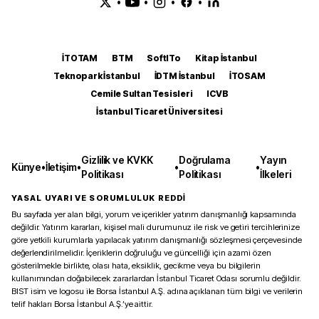
•
•
•
•
İTOTAM
BTM
SoftITo
Kitap İstanbul
Teknopark İstanbul
İDTM İstanbul
İTOSAM
Cemile Sultan Tesisleri
ICVB
İstanbul Ticaret Üniversitesi
Gizlilik ve KVKK
Doğrulama
Yayın
Künye
•
İletişim
•
•
•
Politikası
Politikası
İlkeleri
YASAL UYARI VE SORUMLULUK REDDİ
Bu sayfada yer alan bilgi, yorum ve içerikler yatırım danışmanlığı kapsamında
değildir. Yatırım kararları, kişisel mali durumunuz ile risk ve getiri tercihlerinize
göre yetkili kurumlarla yapılacak yatırım danışmanlığı sözleşmesi çerçevesinde
değerlendirilmelidir. İçeriklerin doğruluğu ve güncelliği için azami özen
gösterilmekle birlikte, olası hata, eksiklik, gecikme veya bu bilgilerin
kullanımından doğabilecek zararlardan İstanbul Ticaret Odası sorumlu değildir.
BIST isim ve logosu ile Borsa İstanbul A.Ş. adına açıklanan tüm bilgi ve verilerin
telif hakları Borsa İstanbul A.Ş.’ye aittir.