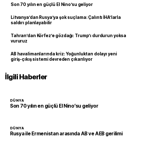
Son 70 yılın en güçlü El Nino’su geliyor
Litvanya’dan Rusya’ya şok suçlama: Çalıntı İHA’larla
saldırı planlayabilir
Tahran’dan Körfez’e gözdağı: Trump’ı durdurun yoksa
vururuz
AB havalimanlarında kriz: Yoğunluktan dolayı yeni
giriş-çıkış sistemi devreden çıkarılıyor
İlgili Haberler
DÜNYA
Son 70 yılın en güçlü El Nino’su geliyor
DÜNYA
Rusya ile Ermenistan arasında AB ve AEB gerilimi