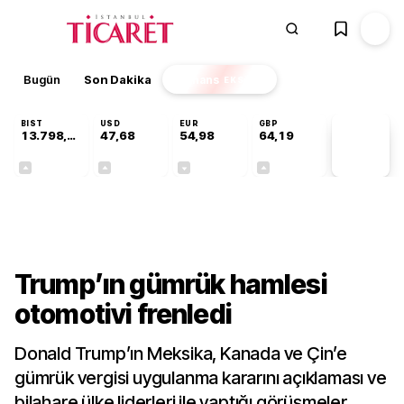
Bugün
Son Dakika
Finans
EKSTRA
BIST
USD
EUR
GBP
13.798,82
47,68
54,98
64,19
PİYASA
VERİLERİ
+0,70%
+0,11%
-0,06%
+0,03%
Dünya
Trump’ın gümrük hamlesi
otomotivi frenledi
Donald Trump’ın Meksika, Kanada ve Çin’e
gümrük vergisi uygulanma kararını açıklaması ve
bilahare ülke liderleri ile yaptığı görüşmeler