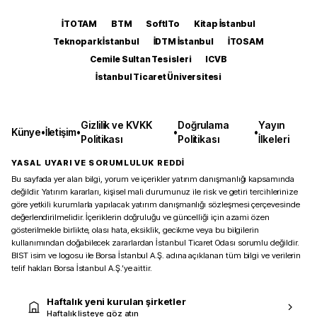
İTOTAM
BTM
SoftITo
Kitap İstanbul
Teknopark İstanbul
İDTM İstanbul
İTOSAM
Cemile Sultan Tesisleri
ICVB
İstanbul Ticaret Üniversitesi
Gizlilik ve KVKK
Doğrulama
Yayın
Künye
•
İletişim
•
•
•
Politikası
Politikası
İlkeleri
YASAL UYARI VE SORUMLULUK REDDİ
Bu sayfada yer alan bilgi, yorum ve içerikler yatırım danışmanlığı kapsamında
değildir. Yatırım kararları, kişisel mali durumunuz ile risk ve getiri tercihlerinize
göre yetkili kurumlarla yapılacak yatırım danışmanlığı sözleşmesi çerçevesinde
değerlendirilmelidir. İçeriklerin doğruluğu ve güncelliği için azami özen
gösterilmekle birlikte, olası hata, eksiklik, gecikme veya bu bilgilerin
kullanımından doğabilecek zararlardan İstanbul Ticaret Odası sorumlu değildir.
BIST isim ve logosu ile Borsa İstanbul A.Ş. adına açıklanan tüm bilgi ve verilerin
telif hakları Borsa İstanbul A.Ş.’ye aittir.
Haftalık yeni kurulan şirketler
Haftalık listeye göz atın