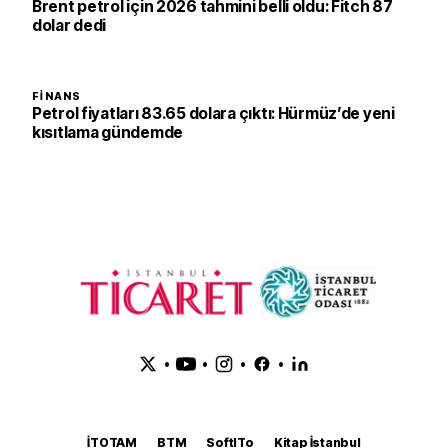
Brent petrol için 2026 tahmini belli oldu: Fitch 87
dolar dedi
FINANS
Petrol fiyatları 83.65 dolara çıktı: Hürmüz’de yeni
kısıtlama gündemde
•
•
•
•
İTOTAM
BTM
SoftITo
Kitap İstanbul