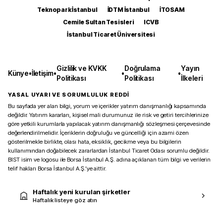
Teknopark İstanbul
İDTM İstanbul
İTOSAM
Cemile Sultan Tesisleri
ICVB
İstanbul Ticaret Üniversitesi
Gizlilik ve KVKK
Doğrulama
Yayın
Künye
•
İletişim
•
•
•
Politikası
Politikası
İlkeleri
YASAL UYARI VE SORUMLULUK REDDİ
Bu sayfada yer alan bilgi, yorum ve içerikler yatırım danışmanlığı kapsamında
değildir. Yatırım kararları, kişisel mali durumunuz ile risk ve getiri tercihlerinize
göre yetkili kurumlarla yapılacak yatırım danışmanlığı sözleşmesi çerçevesinde
değerlendirilmelidir. İçeriklerin doğruluğu ve güncelliği için azami özen
gösterilmekle birlikte, olası hata, eksiklik, gecikme veya bu bilgilerin
kullanımından doğabilecek zararlardan İstanbul Ticaret Odası sorumlu değildir.
BIST isim ve logosu ile Borsa İstanbul A.Ş. adına açıklanan tüm bilgi ve verilerin
telif hakları Borsa İstanbul A.Ş.’ye aittir.
Haftalık yeni kurulan şirketler
Haftalık listeye göz atın