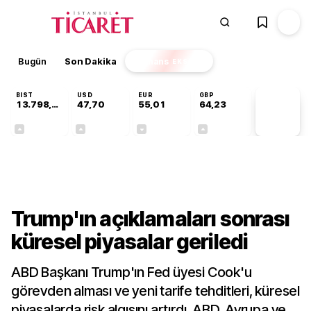
Bugün
Son Dakika
Finans
EKSTRA
BIST
USD
EUR
GBP
13.798,82
47,70
55,01
64,23
PİYASA
VERİLERİ
+0,70%
+0,17%
-0,01%
+0,09%
Finans
Trump'ın açıklamaları sonrası
küresel piyasalar geriledi
ABD Başkanı Trump'ın Fed üyesi Cook'u
görevden alması ve yeni tarife tehditleri, küresel
piyasalarda risk algısını artırdı. ABD, Avrupa ve