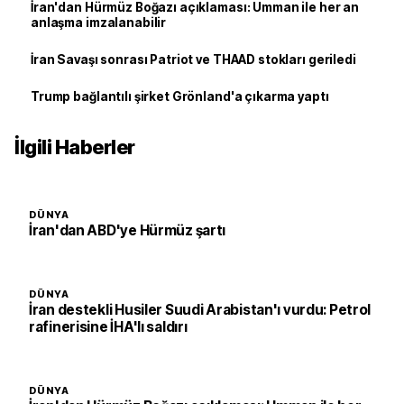
İran'dan Hürmüz Boğazı açıklaması: Umman ile her an
anlaşma imzalanabilir
İran Savaşı sonrası Patriot ve THAAD stokları geriledi
Trump bağlantılı şirket Grönland'a çıkarma yaptı
İlgili Haberler
DÜNYA
İran'dan ABD'ye Hürmüz şartı
DÜNYA
İran destekli Husiler Suudi Arabistan'ı vurdu: Petrol
rafinerisine İHA'lı saldırı
DÜNYA