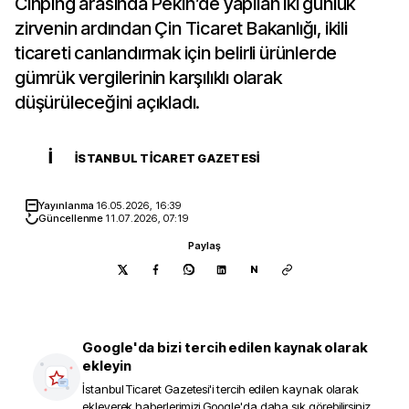
Cinping arasında Pekin’de yapılan iki günlük
zirvenin ardından Çin Ticaret Bakanlığı, ikili
ticareti canlandırmak için belirli ürünlerde
gümrük vergilerinin karşılıklı olarak
düşürüleceğini açıkladı.
İ
İSTANBUL TICARET GAZETESI
Yayınlanma
16.05.2026, 16:39
Güncellenme
11.07.2026, 07:19
Paylaş
N
Google'da bizi tercih edilen kaynak olarak
ekleyin
İstanbul Ticaret Gazetesi
'i tercih edilen kaynak olarak
ekleyerek haberlerimizi Google'da daha sık görebilirsiniz.