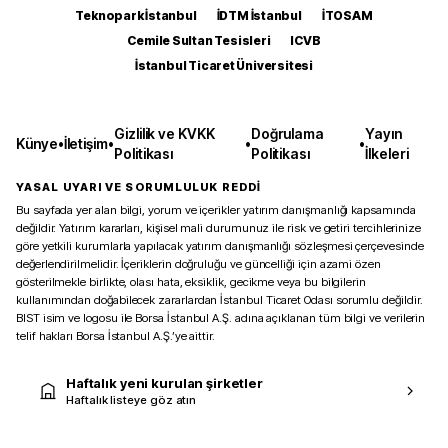
Teknopark İstanbul
İDTM İstanbul
İTOSAM
Cemile Sultan Tesisleri
ICVB
İstanbul Ticaret Üniversitesi
Gizlilik ve KVKK
Doğrulama
Yayın
Künye
•
İletişim
•
•
•
Politikası
Politikası
İlkeleri
YASAL UYARI VE SORUMLULUK REDDİ
Bu sayfada yer alan bilgi, yorum ve içerikler yatırım danışmanlığı kapsamında
değildir. Yatırım kararları, kişisel mali durumunuz ile risk ve getiri tercihlerinize
göre yetkili kurumlarla yapılacak yatırım danışmanlığı sözleşmesi çerçevesinde
değerlendirilmelidir. İçeriklerin doğruluğu ve güncelliği için azami özen
gösterilmekle birlikte, olası hata, eksiklik, gecikme veya bu bilgilerin
kullanımından doğabilecek zararlardan İstanbul Ticaret Odası sorumlu değildir.
BIST isim ve logosu ile Borsa İstanbul A.Ş. adına açıklanan tüm bilgi ve verilerin
telif hakları Borsa İstanbul A.Ş.’ye aittir.
Haftalık yeni kurulan şirketler
Haftalık listeye göz atın