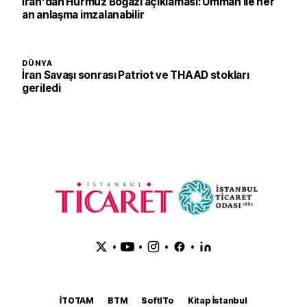
İran'dan Hürmüz Boğazı açıklaması: Umman ile her
an anlaşma imzalanabilir
DÜNYA
İran Savaşı sonrası Patriot ve THAAD stokları
geriledi
•
•
•
•
İTOTAM
BTM
SoftITo
Kitap İstanbul