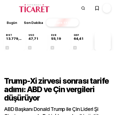
Bugün
Son Dakika
Finans
EKSTRA
BIST
USD
EUR
GBP
13.779,39
47,71
55,19
64,41
PİYASA
VERİLERİ
-0,14%
+0,18%
+0,32%
+0,38%
Dünya
Trump-Xi zirvesi sonrası tarife
adımı: ABD ve Çin vergileri
düşürüyor
ABD Başkanı Donald Trump ile Çin Lideri Şi