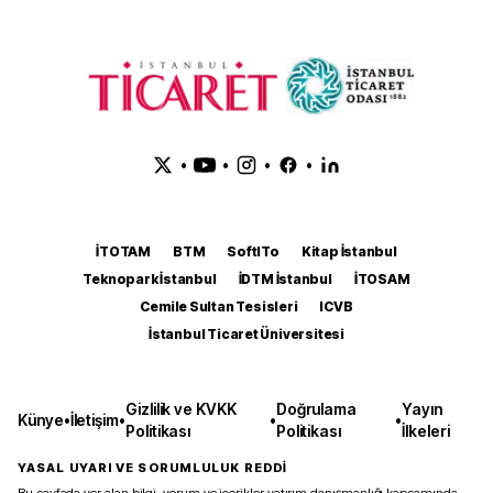
•
•
•
•
İTOTAM
BTM
SoftITo
Kitap İstanbul
Teknopark İstanbul
İDTM İstanbul
İTOSAM
Cemile Sultan Tesisleri
ICVB
İstanbul Ticaret Üniversitesi
Gizlilik ve KVKK
Doğrulama
Yayın
Künye
•
İletişim
•
•
•
Politikası
Politikası
İlkeleri
YASAL UYARI VE SORUMLULUK REDDİ