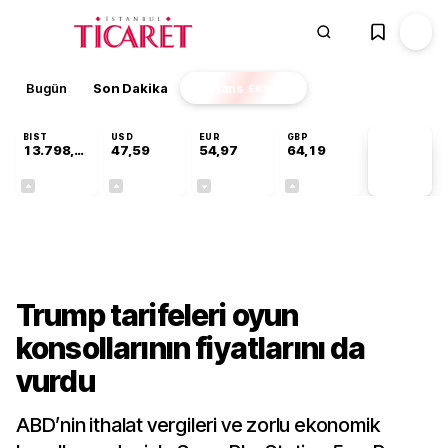
Bugün
Son Dakika
Finans
EKSTRA
BIST
USD
EUR
GBP
13.798,82
47,59
54,97
64,19
PİYASA
VERİLERİ
+0,70%
+0,05%
-0,08%
+0,15%
Teknoloji
Trump tarifeleri oyun
konsollarının fiyatlarını da
vurdu
ABD’nin ithalat vergileri ve zorlu ekonomik