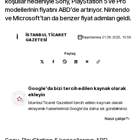
koşullar nedeniyle Sony, PlayStation 5 ve Pro
modellerinin fiyatını ABD’de artırıyor. Nintendo
ve Microsoft’tan da benzer fiyat adımları geldi.
İSTANBUL TICARET
İ
Yayınlanma
21.08.2025, 10:56
GAZETESI
Paylaş
N
Google'da bizi tercih edilen kaynak olarak
ekleyin
İstanbul Ticaret Gazetesi
'i tercih edilen kaynak olarak
ekleyerek haberlerimizi Google'da daha sık görebilirsiniz.
Kaynak ekle
Nasıl çalışır?
›