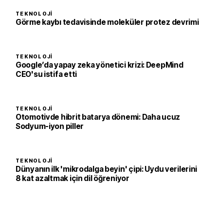
TEKNOLOJI
Görme kaybı tedavisinde moleküler protez devrimi
TEKNOLOJI
Google’da yapay zeka yönetici krizi: DeepMind
CEO'su istifa etti
TEKNOLOJI
Otomotivde hibrit batarya dönemi: Daha ucuz
Sodyum-iyon piller
TEKNOLOJI
Dünyanın ilk 'mikrodalga beyin' çipi: Uydu verilerini
8 kat azaltmak için dil öğreniyor