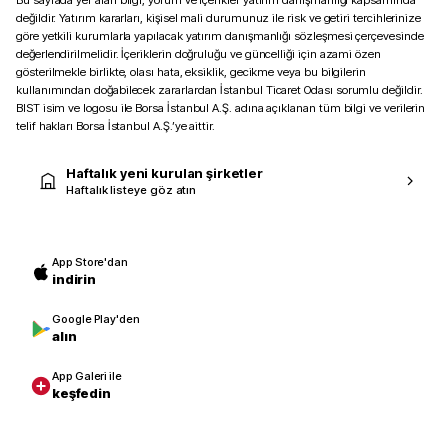
Bu sayfada yer alan bilgi, yorum ve içerikler yatırım danışmanlığı kapsamında
değildir. Yatırım kararları, kişisel mali durumunuz ile risk ve getiri tercihlerinize
göre yetkili kurumlarla yapılacak yatırım danışmanlığı sözleşmesi çerçevesinde
değerlendirilmelidir. İçeriklerin doğruluğu ve güncelliği için azami özen
gösterilmekle birlikte, olası hata, eksiklik, gecikme veya bu bilgilerin
kullanımından doğabilecek zararlardan İstanbul Ticaret Odası sorumlu değildir.
BIST isim ve logosu ile Borsa İstanbul A.Ş. adına açıklanan tüm bilgi ve verilerin
telif hakları Borsa İstanbul A.Ş.’ye aittir.
Haftalık yeni kurulan şirketler
Haftalık listeye göz atın
App Store'dan
indirin
Google Play'den
alın
App Galeri ile
keşfedin