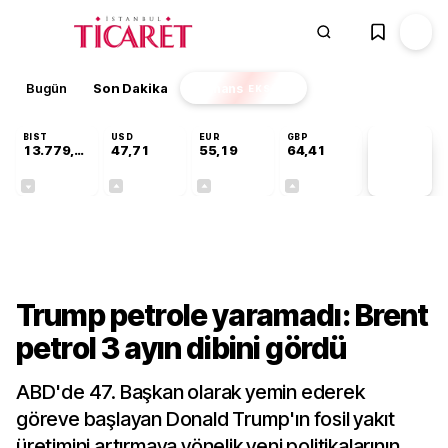
Bugün
Son Dakika
Finans
EKSTRA
BIST
USD
EUR
GBP
13.779,39
47,71
55,19
64,41
PİYASA
VERİLERİ
-0,14%
+0,18%
+0,32%
+0,38%
Dünya
Trump petrole yaramadı: Brent
petrol 3 ayın dibini gördü
ABD'de 47. Başkan olarak yemin ederek
göreve başlayan Donald Trump'ın fosil yakıt
üretimini artırmaya yönelik yeni politikalarının