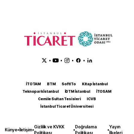
•
•
•
•
İTOTAM
BTM
SoftITo
Kitap İstanbul
Teknopark İstanbul
İDTM İstanbul
İTOSAM
Cemile Sultan Tesisleri
ICVB
İstanbul Ticaret Üniversitesi
Gizlilik ve KVKK
Doğrulama
Yayın
Künye
•
İletişim
•
•
•
Politikası
Politikası
İlkeleri