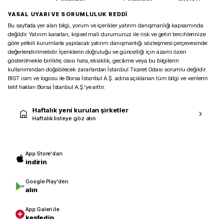
YASAL UYARI VE SORUMLULUK REDDİ
Bu sayfada yer alan bilgi, yorum ve içerikler yatırım danışmanlığı kapsamında
değildir. Yatırım kararları, kişisel mali durumunuz ile risk ve getiri tercihlerinize
göre yetkili kurumlarla yapılacak yatırım danışmanlığı sözleşmesi çerçevesinde
değerlendirilmelidir. İçeriklerin doğruluğu ve güncelliği için azami özen
gösterilmekle birlikte, olası hata, eksiklik, gecikme veya bu bilgilerin
kullanımından doğabilecek zararlardan İstanbul Ticaret Odası sorumlu değildir.
BIST isim ve logosu ile Borsa İstanbul A.Ş. adına açıklanan tüm bilgi ve verilerin
telif hakları Borsa İstanbul A.Ş.’ye aittir.
Haftalık yeni kurulan şirketler
Haftalık listeye göz atın
App Store'dan
indirin
Google Play'den
alın
App Galeri ile
keşfedin