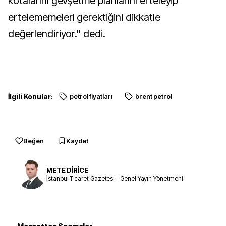
kotalarını gevşetme planlarını erteleyip
ertelememeleri gerektiğini dikkatle
değerlendiriyor." dedi.
İlgili Konular:
petrol fiyatları
brent petrol
Beğen
Kaydet
METE DİRİCE
İstanbul Ticaret Gazetesi – Genel Yayın Yönetmeni