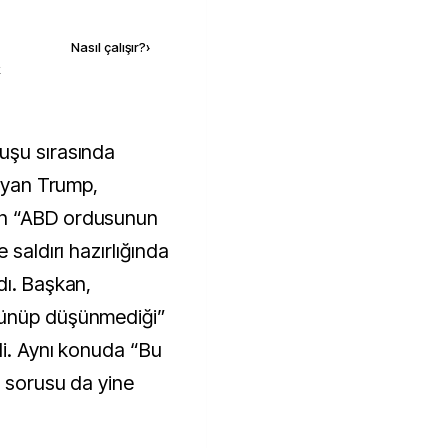
Kaynak ekle
Nasıl çalışır?
›
k
layan Trump,
an “ABD ordusunun
 saldırı hazırlığında
dı. Başkan,
şünüp düşünmediği”
di. Aynı konuda “Bu
” sorusu da yine