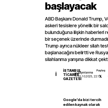
başlayacak
ABD Başkanı Donald Trump, V
askeri tesislere yönelik bir saldı
bulunduğuna ilişkin haberleri
bir seçenek üzerinde durmadıkl
Trump ayrıca nükleer silah tes
başlanacağını belirtti ve Rusya 
silahlanma yarışına dikkat çekti
İSTANBUL
Paylaş
Yayınlanma
İ
TICARET
31.10.2025, 22:13
GAZETESI
Google'da bizi tercih
edilen kaynak olarak