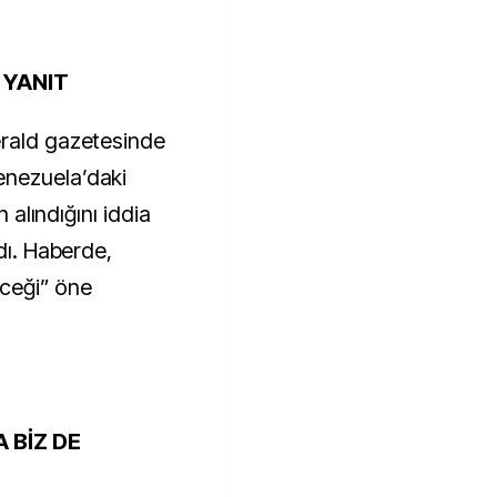
 YANIT
erald gazetesinde
enezuela’daki
n alındığını iddia
dı. Haberde,
eceği” öne
 BİZ DE