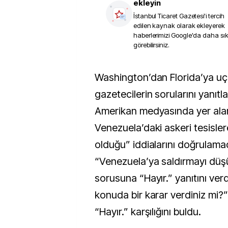
ekleyin
İstanbul Ticaret Gazetesi
'i tercih
edilen kaynak olarak ekleyerek
haberlerimizi Google'da daha sı
görebilirsiniz.
Washington’dan Florida’ya uçuşu sırasında
gazetecilerin sorularını yanıt
Amerikan medyasında yer al
Venezuela’daki askeri tesislere
olduğu” iddialarını doğrulama
“Venezuela’ya saldırmayı dü
sorusuna “Hayır.” yanıtını ver
konuda bir karar verdiniz mi?
“Hayır.” karşılığını buldu.