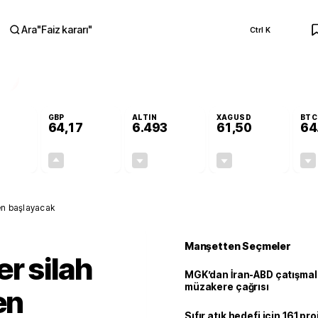
Ara
"
Faiz kararı
"
Ctrl K
RA
GBP
ALTIN
XAGUSD
BTC
64,17
6.493
61,50
64
+0,00%
+0,12%
-0,04%
-0,87%
0,00
0,08
-2,64
-0,54
den başlayacak
Manşetten Seçmeler
r silah
MGK’dan İran-ABD çatışmala
müzakere çağrısı
en
Sıfır atık hedefi için 161 pr