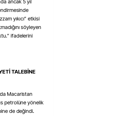
ada ancak 5 yıl
lendirmesinde
am yıkıcı” etkisi
kmadığını söyleyen
.” ifadelerini
YETİ TALEBİNE
nda Macaristan
s petrolüne yönelik
bine de değindi.