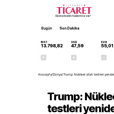
Ekonomiden haberiniz var!
Bugün
Son Dakika
Finans
EKST
BIST
USD
EUR
13.798,82
47,59
55,01
+0,70%
+0,06%
95,68
0,03
Anasayfa
/
Dünya
/
Trump: Nükleer silah testleri yeni
Trump: Nüklee
testleri yenid