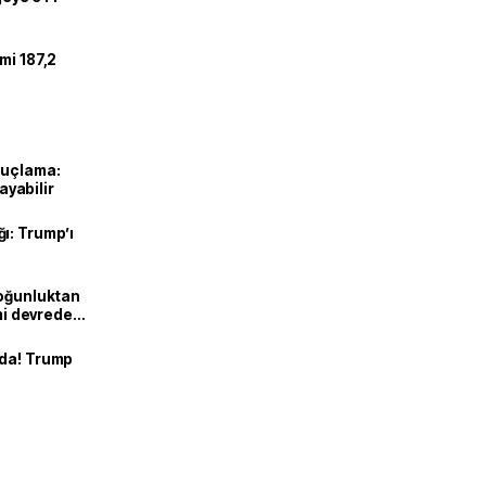
mi 187,2
suçlama:
layabilir
ı: Trump’ı
Yoğunluktan
emi devreden
nda! Trump