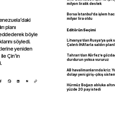
milyon liralık destek
Borsa İstanbul’da işlem hac
milyar lira oldu
enezuela’daki
rı planı
Editörün Seçimi
 reddederek böyle
Litvanya’dan Rusya’ya şok 
arını söyledi.
Çalıntı İHA’larla saldırı plan
tlerine yeniden
ile Çin’in
Tahran’dan Körfez’e gözdağ
durdurun yoksa vururuz
.
AB havalimanlarında kriz: 
dolayı yeni giriş-çıkış sist
çıkarılıyor
N
Hürmüz Boğazı abluka altı
yüzde 20 pay istedi