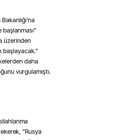
Bakanlığı’na
ne başlanması”
ya üzerinden
 başlayacak.”
lkelerden daha
uğunu vurgulamıştı.
silahlanma
 çekerek, “Rusya