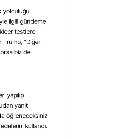
k yolculuğu
iyle ilgili gündeme
kleer testlere
n Trump, “Diğer
yorsa biz de
ri yapılıp
udan yanıt
a öğreneceksiniz
adelerini kullandı.