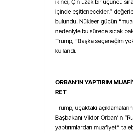
ikinci, Çin uzak bir üçüncü sır
içinde eşitlenecekler.” değer
bulundu. Nükleer gücün “muazz
nedeniyle bu sürece sıcak ba
Trump, “Başka seçeneğim yoktu
kullandı.
ORBAN’IN YAPTIRIM MUAFİ
RET
Trump, uçaktaki açıklamaları
Başbakanı Viktor Orban’ın “Ru
yaptırımlardan muafiyet” tale