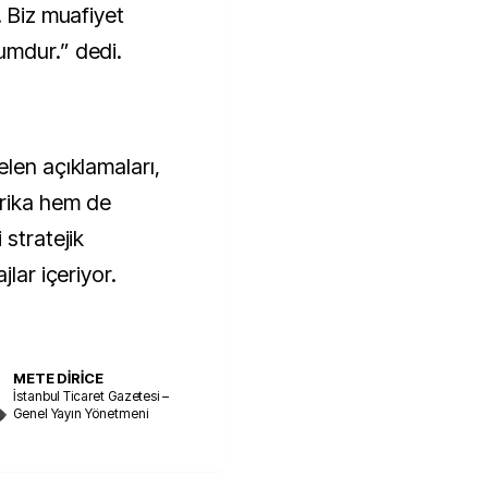
. Biz muafiyet
umdur.” dedi.
len açıklamaları,
rika hem de
 stratejik
jlar içeriyor.
METE DİRİCE
İstanbul Ticaret Gazetesi –
Genel Yayın Yönetmeni