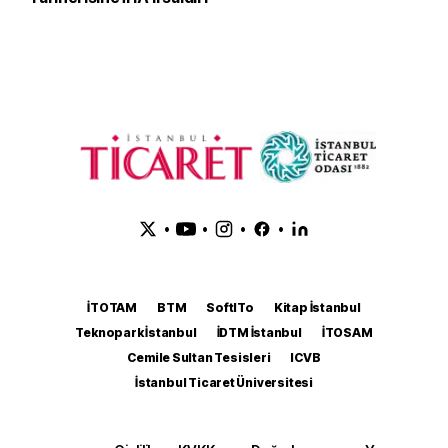
•
•
•
•
İTOTAM
BTM
SoftITo
Kitap İstanbul
Teknopark İstanbul
İDTM İstanbul
İTOSAM
Cemile Sultan Tesisleri
ICVB
İstanbul Ticaret Üniversitesi