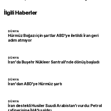
İlgili Haberler
DÜNYA
Hürmüz Boğazı için şartlar ABD'ye iletildi: İran geri
adım atmıyor
DÜNYA
İran'da Buşehr Nükleer Santrali'nde dönüş başladı
DÜNYA
İran'dan ABD'ye Hürmüz şartı
DÜNYA
İran destekli Husiler Suudi Arabistan'ı vurdu: Petrol
rafinerisine İHA'lı saldırı