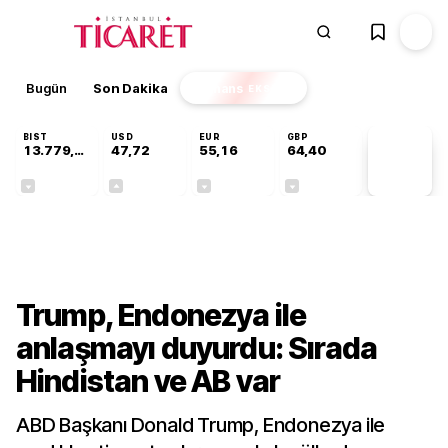
Bugün
Son Dakika
Finans
EKSTRA
BIST
USD
EUR
GBP
13.779,39
47,72
55,16
64,40
PİYASA
VERİLERİ
-0,14%
+0,01%
-0,05%
-0,03%
Dünya
Trump, Endonezya ile
anlaşmayı duyurdu: Sırada
Hindistan ve AB var
ABD Başkanı Donald Trump, Endonezya ile