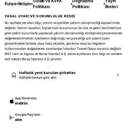
Gizlilik ve KVKK
Doğrulama
Yayın
Künye
•
İletişim
•
•
•
Politikası
Politikası
İlkeleri
YASAL UYARI VE SORUMLULUK REDDİ
Bu sayfada yer alan bilgi, yorum ve içerikler yatırım danışmanlığı kapsamında
değildir. Yatırım kararları, kişisel mali durumunuz ile risk ve getiri tercihlerinize
göre yetkili kurumlarla yapılacak yatırım danışmanlığı sözleşmesi çerçevesinde
değerlendirilmelidir. İçeriklerin doğruluğu ve güncelliği için azami özen
gösterilmekle birlikte, olası hata, eksiklik, gecikme veya bu bilgilerin
kullanımından doğabilecek zararlardan İstanbul Ticaret Odası sorumlu değildir.
BIST isim ve logosu ile Borsa İstanbul A.Ş. adına açıklanan tüm bilgi ve verilerin
telif hakları Borsa İstanbul A.Ş.’ye aittir.
Haftalık yeni kurulan şirketler
Haftalık listeye göz atın
App Store'dan
indirin
Google Play'den
alın