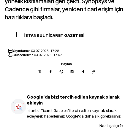
yönelik kısıtlamaları geri çekti. Synopsys ve
Cadence gibi firmalar, yeniden ticari erişim için
hazırlıklara başladı.
İ
İSTANBUL TICARET GAZETESI
Yayınlanma
03.07.2025, 17:28
Güncellenme
03.07.2025, 17:47
Paylaş
N
Google'da bizi tercih edilen kaynak olarak
ekleyin
İstanbul Ticaret Gazetesi
'i tercih edilen kaynak olarak
ekleyerek haberlerimizi Google'da daha sık görebilirsiniz.
Kaynak ekle
Nasıl çalışır?
›