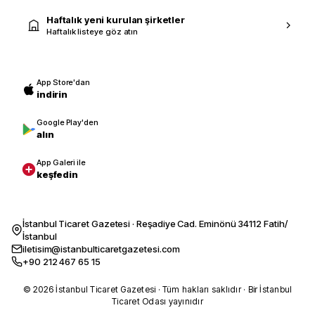
Haftalık yeni kurulan şirketler
Haftalık listeye göz atın
App Store'dan
indirin
Google Play'den
alın
App Galeri ile
keşfedin
İstanbul Ticaret Gazetesi · Reşadiye Cad. Eminönü 34112 Fatih/
İstanbul
iletisim@istanbulticaretgazetesi.com
+90 212 467 65 15
© 2026 İstanbul Ticaret Gazetesi · Tüm hakları saklıdır · Bir İstanbul
Ticaret Odası yayınıdır