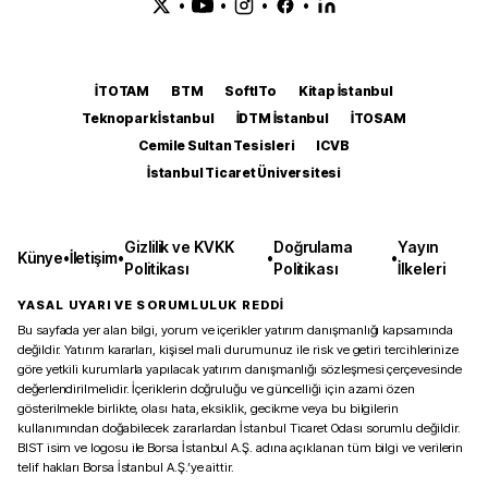
•
•
•
•
İTOTAM
BTM
SoftITo
Kitap İstanbul
Teknopark İstanbul
İDTM İstanbul
İTOSAM
Cemile Sultan Tesisleri
ICVB
İstanbul Ticaret Üniversitesi
Gizlilik ve KVKK
Doğrulama
Yayın
Künye
•
İletişim
•
•
•
Politikası
Politikası
İlkeleri
YASAL UYARI VE SORUMLULUK REDDİ
Bu sayfada yer alan bilgi, yorum ve içerikler yatırım danışmanlığı kapsamında
değildir. Yatırım kararları, kişisel mali durumunuz ile risk ve getiri tercihlerinize
göre yetkili kurumlarla yapılacak yatırım danışmanlığı sözleşmesi çerçevesinde
değerlendirilmelidir. İçeriklerin doğruluğu ve güncelliği için azami özen
gösterilmekle birlikte, olası hata, eksiklik, gecikme veya bu bilgilerin
kullanımından doğabilecek zararlardan İstanbul Ticaret Odası sorumlu değildir.
BIST isim ve logosu ile Borsa İstanbul A.Ş. adına açıklanan tüm bilgi ve verilerin
telif hakları Borsa İstanbul A.Ş.’ye aittir.