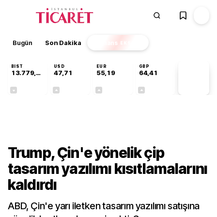
Bugün
Son Dakika
Finans
EKSTRA
BIST
USD
EUR
GBP
13.779,39
47,71
55,19
64,41
PİYASA
VERİLERİ
-0,14%
+0,18%
+0,32%
+0,38%
Teknoloji
Trump, Çin'e yönelik çip
tasarım yazılımı kısıtlamalarını
kaldırdı
ABD, Çin'e yarı iletken tasarım yazılımı satışına