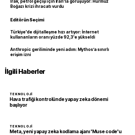
Irak, petrol geçişi için İran’la görüşüyor: Hürmüz
Boğazı krizi ihracatı vurdu
Editörün Seçimi
Türkiye'de dijitalleşme hızı artıyor: İnternet
kullananların oranı yüzde 92,3'e yükseldi
Anthropic geriliminde yeni adım: Mythos’a sınırlı
erişim izni
İlgili Haberler
TEKNOLOJI
Hava trafiği kontrolünde yapay zeka dönemi
başlıyor
TEKNOLOJI
Meta, yeni yapay zeka kodlama ajanı 'Muse code'u